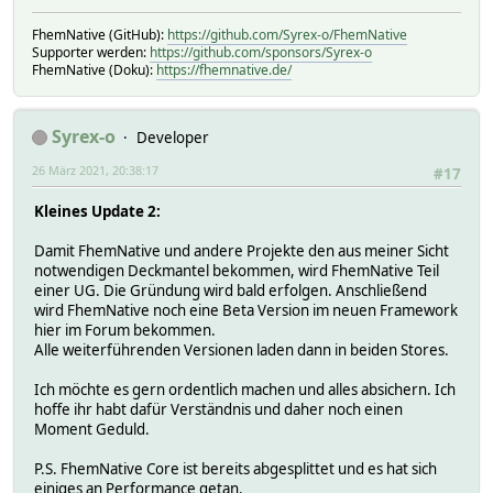
FhemNative (GitHub):
https://github.com/Syrex-o/FhemNative
Supporter werden:
https://github.com/sponsors/Syrex-o
FhemNative (Doku):
https://fhemnative.de/
Syrex-o
Developer
26 März 2021, 20:38:17
#17
Kleines Update 2:
Damit FhemNative und andere Projekte den aus meiner Sicht
notwendigen Deckmantel bekommen, wird FhemNative Teil
einer UG. Die Gründung wird bald erfolgen. Anschließend
wird FhemNative noch eine Beta Version im neuen Framework
hier im Forum bekommen.
Alle weiterführenden Versionen laden dann in beiden Stores.
Ich möchte es gern ordentlich machen und alles absichern. Ich
hoffe ihr habt dafür Verständnis und daher noch einen
Moment Geduld.
P.S. FhemNative Core ist bereits abgesplittet und es hat sich
einiges an Performance getan.