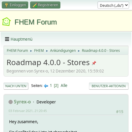
Einloggen
Registrieren
FHEM Forum
Hauptmenü
FHEM Forum
FHEM
Ankündigungen
Roadmap 4.0.0 - Stores
►
►
►
Roadmap 4.0.0 - Stores
Begonnen von Syrex-o, 12 Dezember 2020, 15:59:02
1
Alle
Seiten
2
NACH UNTEN
BENUTZER-AKTIONEN
Syrex-o
Developer
03 Februar 2021, 21:20:45
#15
Hey zusammen,