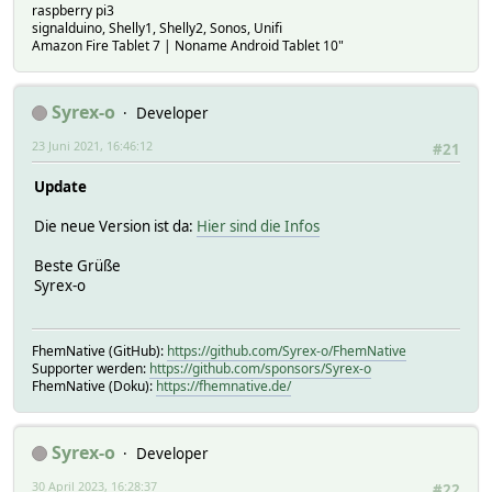
raspberry pi3
signalduino, Shelly1, Shelly2, Sonos, Unifi
Amazon Fire Tablet 7 | Noname Android Tablet 10"
Syrex-o
Developer
23 Juni 2021, 16:46:12
#21
Update
Die neue Version ist da:
Hier sind die Infos
Beste Grüße
Syrex-o
FhemNative (GitHub):
https://github.com/Syrex-o/FhemNative
Supporter werden:
https://github.com/sponsors/Syrex-o
FhemNative (Doku):
https://fhemnative.de/
Syrex-o
Developer
30 April 2023, 16:28:37
#22