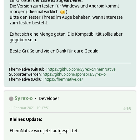
Ein Großteil der Liste ist abgearbeitet.
Die Version zum testen für Windows und Android kommt
morgen ( diesmal wirklich
)
Bitte den Tester Thread im Auge behalten, wenn Interesse
zum testen besteht.
Es hat sich eine Menge getan. Die Kompatibilität sollte aber
gegeben sein.
Beste Grüße und vielen Dank für eure Geduld.
FhemNative (GitHub):
https://github.com/Syrex-o/FhemNative
Supporter werden:
https://github.com/sponsors/Syrex-o
FhemNative (Doku):
https://fhemnative.de/
Syrex-o
Developer
11 Februar 2021, 10:17:51
#16
Kleines Update:
FhemNative wird jetzt aufgesplittet.