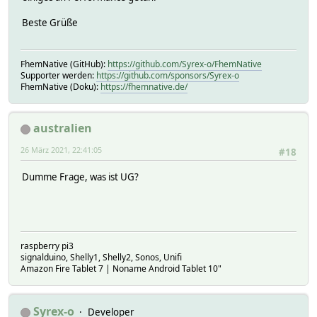
Beste Grüße
FhemNative (GitHub):
https://github.com/Syrex-o/FhemNative
Supporter werden:
https://github.com/sponsors/Syrex-o
FhemNative (Doku):
https://fhemnative.de/
australien
26 März 2021, 22:41:05
#18
Dumme Frage, was ist UG?
raspberry pi3
signalduino, Shelly1, Shelly2, Sonos, Unifi
Amazon Fire Tablet 7 | Noname Android Tablet 10"
Syrex-o
Developer