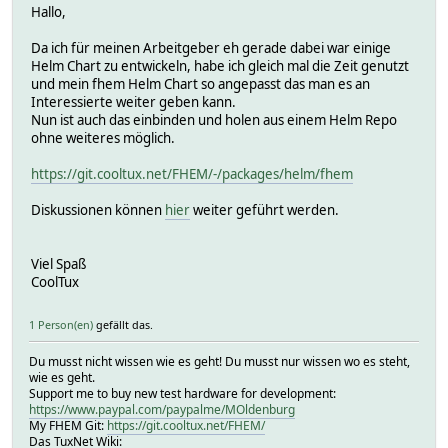
Hallo,
Da ich für meinen Arbeitgeber eh gerade dabei war einige
Helm Chart zu entwickeln, habe ich gleich mal die Zeit genutzt
und mein fhem Helm Chart so angepasst das man es an
Interessierte weiter geben kann.
Nun ist auch das einbinden und holen aus einem Helm Repo
ohne weiteres möglich.
https://git.cooltux.net/FHEM/-/packages/helm/fhem
Diskussionen können
hier
weiter geführt werden.
Viel Spaß
CoolTux
1 Person(en)
gefällt das.
Du musst nicht wissen wie es geht! Du musst nur wissen wo es steht,
wie es geht.
Support me to buy new test hardware for development:
https://www.paypal.com/paypalme/MOldenburg
My FHEM Git:
https://git.cooltux.net/FHEM/
Das TuxNet Wiki: