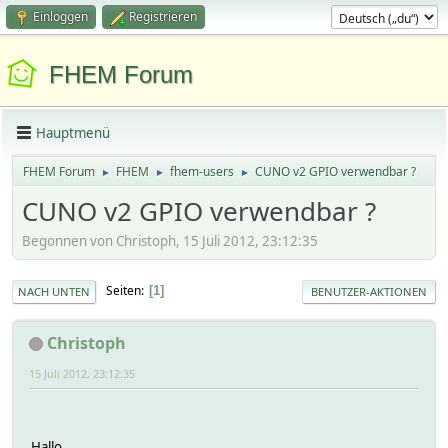
Einloggen
Registrieren
FHEM Forum
Hauptmenü
FHEM Forum
FHEM
fhem-users
CUNO v2 GPIO verwendbar ?
►
►
►
CUNO v2 GPIO verwendbar ?
Begonnen von Christoph, 15 Juli 2012, 23:12:35
Seiten
1
NACH UNTEN
BENUTZER-AKTIONEN
Christoph
15 Juli 2012, 23:12:35
Hallo,