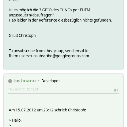
ist es möglich die 3 GPIO des CUNOs per FHEM
anzusteuern/abzufragen?
Hab leider in der Reference diesbezüglich nichts gefunden.
Gruß Christoph
--
To unsubscribe from this group, send email to
fhem-users+unsubscribe@googlegroups.com
tostmann
Developer
16 Juli 2012, 12:35:51
#1
Am 15.07.2012 um 23:12 schrieb Christoph:
> Hallo,
>