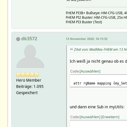
return $roomname;
L01_SelfConsumption Eig
}
L01_SelfConsumptionQuote
FHEM PI3B+ Bullseye: HM-CFG-USB, 40x
L01_SelfSupply Eigenver
FHEM PI2 Buster: HM-CFG-USB, 25x HM,
TotalConsumption Aktuell
FHEM PI3 Buster (Test)
chargestatus Batteriela
power_in Batterielad
power_out Batterieentl
dk3572
total_pac Aktuelle Lei
13 November 2020, 16:13:32
positions:
SMA_Portal.L01_AutarkyQ
Zitat von: MadMax-FHEM am 13 N
SMA_Portal.L01_DirectCon
SMA_Portal.L01_DirectCon
Ich weiß ja nicht genau ob es d
SMA_Portal.L01_SelfCons
SMA_Portal.L01_SelfConsu
Code
Auswählen
SMA_Portal.L01_SelfSupp
SMA_Portal.L11_Day_2020-
Hero Member
attr rgName mapping {my_Set
SMA_Portal.L11_Day_2020-
Beiträge: 1.095
SMA_Portal.L11_Day_2020-
Gespeichert
SMA_Portal.L11_Day_2020-1
SMA_Portal.L11_Day_2020-1
SMA_Portal.L11_Day_2020-
und dann eine Sub in myUtils:
SMA_Portal.L11_Day_2020-
SMA_Portal.L11_Day_2020-1
Code
Auswählen
Erweitern
SMA_Portal.L11_Day_2020-1
SMA_Portal.L11_Day_2020-1