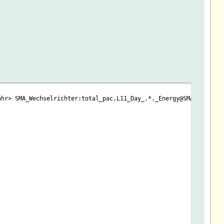
echselrichter:total_pac,L11_Day_.*._Energy@SMA_Portal,L11_Day_.*