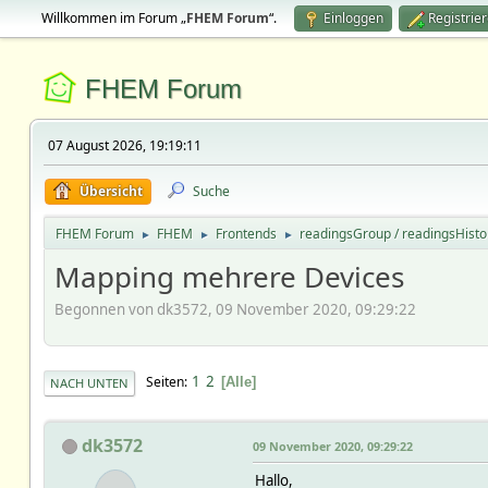
Willkommen im Forum „
FHEM Forum
“.
Einloggen
Registrie
FHEM Forum
07 August 2026, 19:19:11
Übersicht
Suche
FHEM Forum
FHEM
Frontends
readingsGroup / readingsHisto
►
►
►
Mapping mehrere Devices
Begonnen von dk3572, 09 November 2020, 09:29:22
1
2
Seiten
Alle
NACH UNTEN
dk3572
09 November 2020, 09:29:22
Hallo,