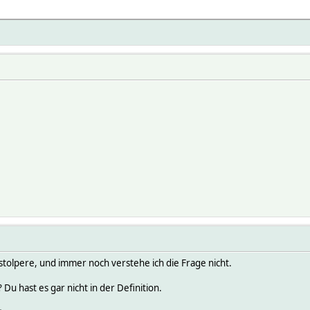
 1
n 1
 1
en 1
 1
 stolpere, und immer noch verstehe ich die Frage nicht.
Du hast es gar nicht in der Definition.