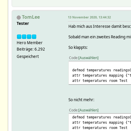
ARRAY(0x55ac1cda10e8)
ARRAY(0x55ac17508300)
ARRAY(0x55ac1be4bdb8)
TomLee
ARRAY(0x55ac1b0f0b38)
13 November 2020, 13:44:32
ARRAY(0x55ac187147c0)
Tester
Hab mich aus Interesse damit besch
ARRAY(0x55ac1e7c68d8)
ARRAY(0x55ac1d7cceb0)
Sobald man ein zweites Reading mit
ARRAY(0x55ac184d5d18)
Hero Member
ARRAY(0x55ac1a9541a8)
So klappts:
ARRAY(0x55ac1a82cae0)
Beiträge: 6.292
ARRAY(0x55ac1c846f48)
Gespeichert
Code
Auswählen
ARRAY(0x55ac1d7d0290)
ARRAY(0x55ac197454b0)
ARRAY(0x55ac1db795b8)
defmod temperatures readings
ARRAY(0x55ac161f1b78)
attr temperatures mapping {"
ARRAY(0x55ac1864bde0)
attr temperatures room Test
ARRAY(0x55ac175e1970)
ARRAY(0x55ac1909ddd0)
ARRAY(0x55ac19d86970)
So nicht mehr:
ARRAY(0x55ac1b0114f0)
ARRAY(0x55ac1d658938)
Code
Auswählen
ARRAY(0x55ac1daf6a90)
ARRAY(0x55ac1a43a9b0)
defmod temperatures readings
ARRAY(0x55ac1d80c288)
attr temperatures mapping {"
ARRAY(0x55ac1a4a7448)
attr temperatures room Test