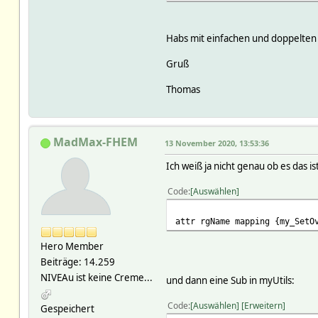
ARRAY(0x55ac1dbac4e8)
ARRAY(0x55ac1bd6cd70)
ARRAY(0x55ac1a9324e0)
Habs mit einfachen und doppelten 
ARRAY(0x55ac1d9aa8f8)
ARRAY(0x55ac194bb498)
Gruß
ARRAY(0x55ac1bcbcb50)
ARRAY(0x55ac1ab23870)
Thomas
ARRAY(0x55ac1db69020)
ARRAY(0x55ac1bf77e58)
ARRAY(0x55ac1eeb98e8)
ARRAY(0x55ac1ab9c1f8)
MadMax-FHEM
13 November 2020, 13:53:36
ARRAY(0x55ac18c4d2f0)
ARRAY(0x55ac1db7d9a0)
Ich weiß ja nicht genau ob es das i
ARRAY(0x55ac17e659e0)
ARRAY(0x55ac1ade8fe8)
Code
Auswählen
ARRAY(0x55ac19d8d270)
ARRAY(0x55ac1b1fd948)
attr rgName mapping {my_SetO
ARRAY(0x55ac196f71e0)
ARRAY(0x55ac1d7cffa8)
Hero Member
ARRAY(0x55ac1d98f8d0)
ARRAY(0x55ac1aa7cbc0)
Beiträge: 14.259
ARRAY(0x55ac1dd07a60)
NIVEAu ist keine Creme...
und dann eine Sub in myUtils:
ARRAY(0x55ac1ce4c550)
ARRAY(0x55ac1b2101d8)
Code
Auswählen
Erweitern
Gespeichert
ARRAY(0x55ac19af8050)