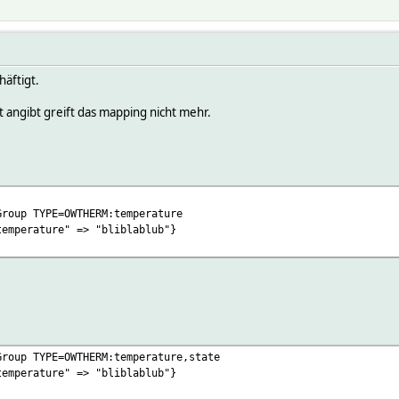
äftigt.
 angibt greift das mapping nicht mehr.
Group TYPE=OWTHERM:temperature
temperature" => "bliblablub"}
Group TYPE=OWTHERM:temperature,state
temperature" => "bliblablub"}