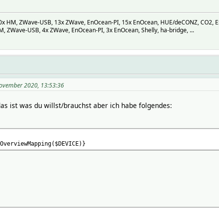
enverbrauch
 Eigenverbrauchsquote
 HM, ZWave-USB, 13x ZWave, EnOcean-PI, 15x EnOcean, HUE/deCONZ, CO2, ESP-M
sorgung
 ZWave-USB, 4x ZWave, EnOcean-PI, 3x EnOcean, Shelly, ha-bridge, ...
er Verbrauch
dezustand
ung
adung
stung
uote 6:1
ovember 2020, 13:53:36
sumption 7:1
sumptionQuote 8:1
as ist was du willst/brauchst aber ich habe folgendes:
umption 9:1
mptionQuote 10:1
ly 11:1
11-09_AutarkyRate 6:2
OverviewMapping($DEVICE)}
11-09_BackupIn 12:2
11-09_BackupOut 13:2
1-09_DirectConsumption 7:2
1-09_DirectConsumptionRate 8:2
11-09_Energy 2:2
11-09_FeedIn 5:2
1-09_GridConsumption 4:2
1-09_SelfConsumption 9:2
1-09_SelfConsumptionRate 10:2