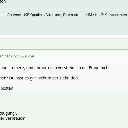
sten
Dipol-Antenne, USB Optolink / Vitotronic, Debmatic und HM / HmIP Komponenten,
ember 2020, 23:05:58
read stolpere, und immer noch verstehe ich die Frage nicht.
en? Du hast es gar nicht in der Definition.
 posten
rzeugung",
ller Verbrauch",