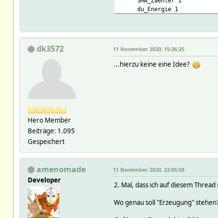
SMA_Zaehler 1
du_Energie 1
CONTENT2:
SMA_Portal 1
SMA_Portal_Jahr_aktuell
SMA_Portal_Jahr_vergange
dk3572
11 November 2020, 15:26:25
SMA_Portal_Monat_aktuell
SMA_Portal_Monat_vergang
...hierzu keine eine Idee?
SMA_Portal_Tag_vergangen
DEVICES:
ARRAY(0x55ac1dce14d8)
ARRAY(0x55ac1993bd70)
ARRAY(0x55ac1c692c98)
ARRAY(0x55ac1863df20)
Hero Member
ARRAY(0x55ac17a51b00)
Beiträge: 1.095
ARRAY(0x55ac1b111518)
ARRAY(0x55ac178b6908)
Gespeichert
ARRAY(0x55ac19fb7cd0)
ARRAY(0x55ac18698980)
ARRAY(0x55ac17cbd968)
amenomade
11 November 2020, 23:05:58
ARRAY(0x55ac186066a8)
Developer
2. Mal, dass ich auf diesem Thread
ARRAY(0x55ac1a465a38)
ARRAY(0x55ac1eebce68)
Wo genau soll "Erzeugung" stehen? 
ARRAY(0x55ac18c88580)
DEVICES2: