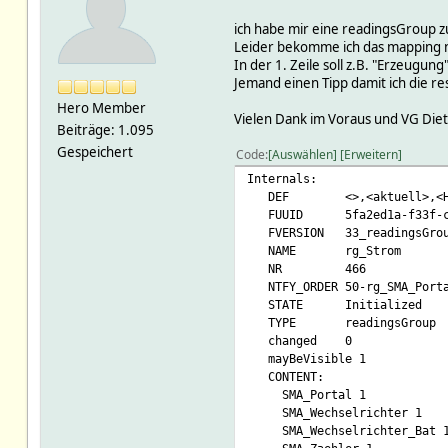
ich habe mir eine readingsGroup z
Leider bekomme ich das mapping ni
In der 1. Zeile soll z.B. "Erzeugung
Jemand einen Tipp damit ich die re
Hero Member
Vielen Dank im Voraus und VG Die
Beiträge: 1.095
Gespeichert
Code
Auswählen
Erweitern
Internals:
DEF <>,<aktuell>,<Heute>,<Ge
FUUID 5fa2ed1a-f33f-cd72
FVERSION 33_readingsGroup.
NAME rg_Strom
NR 466
NTFY_ORDER 50-rg_SMA_Porta
STATE Initialized
TYPE readingsGroup
changed 0
mayBeVisible 1
CONTENT:
SMA_Portal 1
SMA_Wechselrichter 1
SMA_Wechselrichter_Bat 