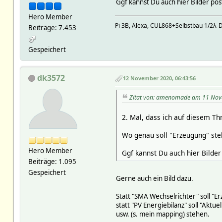
Ggf kannst Du auch hier Bilder po
ARRAY(0x55ac1dce14d8)
ARRAY(0x55ac1993bd70)
Hero Member
ARRAY(0x55ac1c692c98)
Pi 3B, Alexa, CUL868+Selbstbau 1/2λ-
Beiträge: 7.453
ARRAY(0x55ac1863df20)
ARRAY(0x55ac17a51b00)
ARRAY(0x55ac1b111518)
Gespeichert
ARRAY(0x55ac178b6908)
ARRAY(0x55ac19fb7cd0)
ARRAY(0x55ac18698980)
dk3572
12 November 2020, 06:43:56
ARRAY(0x55ac17cbd968)
ARRAY(0x55ac186066a8)
Zitat von: amenomade am 11 Nov
ARRAY(0x55ac1a465a38)
ARRAY(0x55ac1eebce68)
2. Mal, dass ich auf diesem Th
ARRAY(0x55ac18c88580)
ARRAY(0x55ac1850c180)
Wo genau soll "Erzeugung" steh
ARRAY(0x55ac18f58570)
ARRAY(0x55ac1cd17b18)
Hero Member
Ggf kannst Du auch hier Bilder
ARRAY(0x55ac1c6d09b0)
Beiträge: 1.095
ARRAY(0x55ac191f09e8)
ARRAY(0x55ac1ebbe498)
Gespeichert
Gerne auch ein Bild dazu.
ARRAY(0x55ac18317e88)
ARRAY(0x55ac1f6c88e8)
Statt "SMA Wechselrichter" soll "E
ARRAY(0x55ac17f41398)
statt "PV Energiebilanz" soll "Aktue
ARRAY(0x55ac19fe5c70)
usw. (s. mein mapping) stehen.
ARRAY(0x55ac17d3e738)