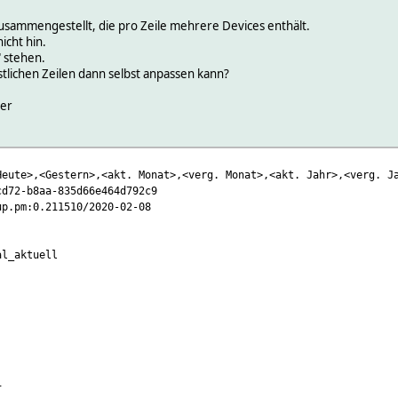
usammengestellt, die pro Zeile mehrere Devices enthält.
cht hin.
" stehen.
stlichen Zeilen dann selbst anpassen kann?
ter
stern>,<akt. Monat>,<verg. Monat>,<akt. Jahr>,<verg. Jahr> SMA_W
-b8aa-835d66e464d792c9
pm:0.211510/2020-02-08
l_aktuell
1