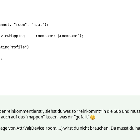
nnel, "room", "n.a.");
erviewMapping roomname: $roomname");
tingProfile")
";
8305
ign:right"
gn:right"
er "einkommentierst", siehst du was so "reinkommt" in die Sub und mus
_Kuehlschrank_T1")
zbezug
" auch auf das "mappen" lassen, was dir "gefällt"
 Netzeinspeisung
";
iequote
ge von AttrVal(Device,room,...) wirst du nicht brauchen. Da musst du ha
rektverbrauch
e Direktverbrauchsquote