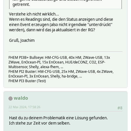
getrennt.
Verstehe ich nicht wirklich...
Wenn es Readings sind, die den Status anzeigen und diese
einen Event erzeugen (also nicht irgendwie "unterdrückt"
werden), dann wird das ja aktualisiert in der RG?
Gruß, Joachim
FHEM PI3B+ Bullseye: HM-CFG-USB, 40x HM, ZWave-USB, 13x
ZWave, EnOcean-PI, 15x EnOcean, HUE/deCONZ, CO2, ESP-
Multisensor, Shelly, alexa-fhem, ...
FHEM PI2 Buster: HM-CFG-USB, 25x HM, ZWave-USB, 4x ZWave,
EnOcean-PI, 3x EnOcean, Shelly, ha-bridge, ...
FHEM PI3 Buster (Test)
waldo
22 Mai 2024, 17:58:26
#8
Hast du zu deinem Problematik eine Lösung gefunden.
Ich stehe zur Zeit vor dem selben.