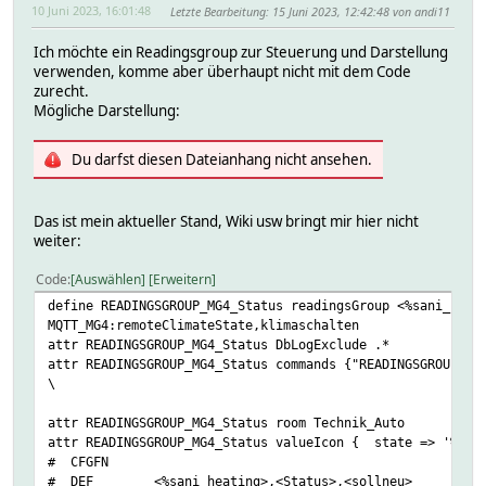
10 Juni 2023, 16:01:48
Letzte Bearbeitung
: 15 Juni 2023, 12:42:48 von andi11
Ich möchte ein Readingsgroup zur Steuerung und Darstellung
verwenden, komme aber überhaupt nicht mit dem Code
zurecht.
Mögliche Darstellung:
Du darfst diesen Dateianhang nicht ansehen.
Das ist mein aktueller Stand, Wiki usw bringt mir hier nicht
weiter:
Code
Auswählen
Erweitern
define READINGSGROUP_MG4_Status readingsGroup <%sani_heat
MQTT_MG4:remoteClimateState,klimaschalten
attr READINGSGROUP_MG4_Status DbLogExclude .*
attr READINGSGROUP_MG4_Status commands {"READINGSGROUP_MG
\
attr READINGSGROUP_MG4_Status room Technik_Auto
attr READINGSGROUP_MG4_Status valueIcon { state => '%dev
# CFGFN
# DEF <%sani_heating>,<Status>,<sollneu>