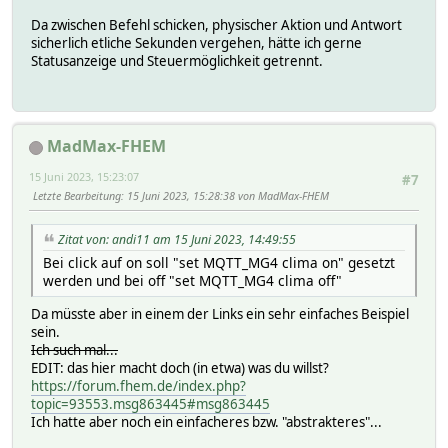
Da zwischen Befehl schicken, physischer Aktion und Antwort
sicherlich etliche Sekunden vergehen, hätte ich gerne
Statusanzeige und Steuermöglichkeit getrennt.
MadMax-FHEM
15 Juni 2023, 15:23:07
#7
Letzte Bearbeitung
: 15 Juni 2023, 15:28:38 von MadMax-FHEM
Zitat von: andi11 am 15 Juni 2023, 14:49:55
Bei click auf on soll "set MQTT_MG4 clima on" gesetzt
werden und bei off "set MQTT_MG4 clima off"
Da müsste aber in einem der Links ein sehr einfaches Beispiel
sein.
Ich such mal...
EDIT: das hier macht doch (in etwa) was du willst?
https://forum.fhem.de/index.php?
topic=93553.msg863445#msg863445
Ich hatte aber noch ein einfacheres bzw. "abstrakteres"...