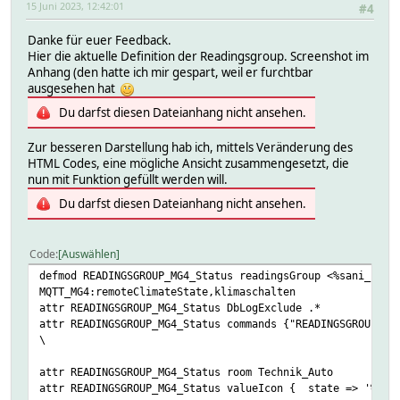
15 Juni 2023, 12:42:01
#4
Danke für euer Feedback.
Hier die aktuelle Definition der Readingsgroup. Screenshot im
Anhang (den hatte ich mir gespart, weil er furchtbar
ausgesehen hat
Du darfst diesen Dateianhang nicht ansehen.
Zur besseren Darstellung hab ich, mittels Veränderung des
HTML Codes, eine mögliche Ansicht zusammengesetzt, die
nun mit Funktion gefüllt werden will.
Du darfst diesen Dateianhang nicht ansehen.
Code
Auswählen
defmod READINGSGROUP_MG4_Status readingsGroup <%sani_heat
MQTT_MG4:remoteClimateState,klimaschalten
attr READINGSGROUP_MG4_Status DbLogExclude .*
attr READINGSGROUP_MG4_Status commands {"READINGSGROUP_MG
\
attr READINGSGROUP_MG4_Status room Technik_Auto
attr READINGSGROUP_MG4_Status valueIcon { state => '%dev