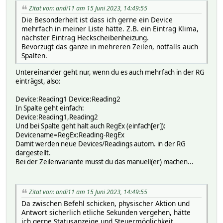
Zitat von: andi11 am 15 Juni 2023, 14:49:55
Die Besonderheit ist dass ich gerne ein Device
mehrfach in meiner Liste hätte. Z.B. ein Eintrag Klima,
nächster Eintrag Heckscheibenheizung.
Bevorzugt das ganze in mehreren Zeilen, notfalls auch
Spalten.
Untereinander geht nur, wenn du es auch mehrfach in der RG
einträgst, also:
Device:Reading1 Device:Reading2
In Spalte geht einfach:
Device:Reading1,Reading2
Und bei Spalte geht halt auch RegEx (einfach[er]):
Devicename=RegEx:Reading-RegEx
Damit werden neue Devices/Readings autom. in der RG
dargestellt.
Bei der Zeilenvariante musst du das manuell(er) machen...
Zitat von: andi11 am 15 Juni 2023, 14:49:55
Da zwischen Befehl schicken, physischer Aktion und
Antwort sicherlich etliche Sekunden vergehen, hätte
ich gerne Statusanzeige und Steuermöglichkeit