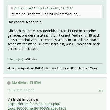
# recalc:
Zitat von: andi11 am 15 Juni 2023, 11:10:37
# undef
# ARRAY(0x5584bf3675c0)
ist meine Fragestellung zu unverständlich, ...
# valueIcon:
# state %devStateIcon
Das könnte schon sein.
# values:
# formated:
Gib doch mal bitte "raw definition" statt list und beschreibe
# undef
genauer, was denn jetzt nicht funktioniert. Vielleicht hilft auch
# ARRAY(0x5584bd215f70)
ein Screenshot von der readingsGroup im aktuellen Zustand
# orig:
schon weiter, wenn Du dazu schreibst, was Du wo genau noch
# undef
erreichen möchtest.
# ARRAY(0x5584bed04690)
# prefixsuffix:
1 Person(en)
gefällt das.
# undef
# ARRAY(0x5584bb1bff20)
Aktives Mitglied des FHEM e.V. | Moderator im Forenbereich "Wiki"
#
MadMax-FHEM
15 Juni 2023, 12:20:26
#3
Vielleicht hilft dir das:
https://forum.fhem.de/index.php?
topic=93553.msg861963#msg861963