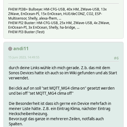
FHEM PI3B+ Bullseye: HM-CFG-USB, 40x HM, ZWave-USB, 13x
ZWave, EnOcean-PI, 15x EnOcean, HUE/deCONZ, CO2, ESP-
Multisensor, Shelly, alexa-fhem, ...
FHEM PI2 Buster: HM-CFG-USB, 25x HM, ZWave-USB, 4x ZWave,
EnOcean-PI, 3x EnOcean, Shelly, ha-bridge, ...
FHEM PI3 Buster (Test)
andi11
15 Juni 2023, 14:49:55
#6
durch deine Links wühle ich mich gerade. Z.b. das mit dem
Sonos Devices hatte ich auch so im Wiki gefunden und als Start
verwendet.
Bei click auf on soll "set MQTT_MG4 clima on" gesetzt werden
und bei off "set MQTT_MG4 clima off"
Die Besonderheit ist dass ich gerne ein Device mehrfach in
meiner Liste hätte. Z.B. ein Eintrag Klima, nächster Eintrag
Heckscheibenheizung.
Bevorzugt das ganze in mehreren Zeilen, notfalls auch
Spalten.