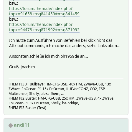
bzw.:
https://forum.fhem.de/index.php?
topic=91658.msg841459#msg841459
bzw.:
https://forum.fhem.de/index.php?
topic=94478.msg871992#msg871992
Ich nutze zum Ausführen von Befehlen bei Klick nicht das
Attribut commands, ich mache das anders, siehe Links oben...
Ansonsten schließe ich mich ph1959de an...
Gruß, Joachim
FHEM PI3B+ Bullseye: HM-CFG-USB, 40x HM, ZWave-USB, 13x
ZWave, EnOcean-PI, 15x EnOcean, HUE/deCONZ, CO2, ESP-
Multisensor, Shelly, alexa-fhem, ...
FHEM PI2 Buster: HM-CFG-USB, 25x HM, ZWave-USB, 4x ZWave,
EnOcean-PI, 3x EnOcean, Shelly, ha-bridge, ...
FHEM PI3 Buster (Test)
andi11