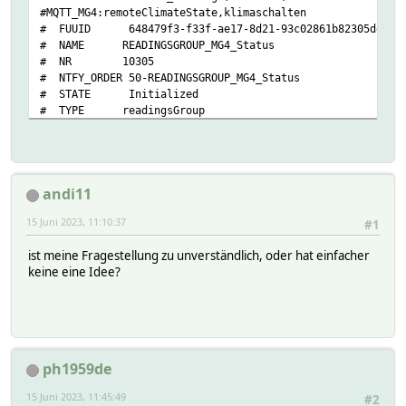
#MQTT_MG4:remoteClimateState,klimaschalten
# FUUID 648479f3-f33f-ae17-8d21-93c02861b82305de
# NAME READINGSGROUP_MG4_Status
# NR 10305
# NTFY_ORDER 50-READINGSGROUP_MG4_Status
# STATE Initialized
# TYPE readingsGroup
# changed 0
# mayBeVisible 1
# CONTENT:
# MQTT_MG4 1
andi11
# CONTENT2:
# DEVICES:
15 Juni 2023, 11:10:37
#1
# ARRAY(0x5584bd605398)
# ARRAY(0x5584bd62a708)
ist meine Fragestellung zu unverständlich, oder hat einfacher
# fhem:
keine eine Idee?
# lastDefChange 691
# last_update 1686405111.03413
# helper:
# DEF
# commands {"READINGSGROUP_MG4_Status.klimaschalten"=>
#
ph1959de
#
# positions:
15 Juni 2023, 11:45:49
#2
# MQTT_MG4.remoteClimateState 2:1