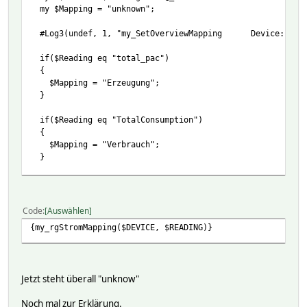
my $Mapping = "unknown";
#Log3(undef, 1, "my_SetOverviewMapping Device: $D
if($Reading eq "total_pac")
{
$Mapping = "Erzeugung";
}
if($Reading eq "TotalConsumption")
{
$Mapping = "Verbrauch";
}
return $Mapping;
}
Code
Auswählen
{my_rgStromMapping($DEVICE, $READING)}
Jetzt steht überall "unknow"
Noch mal zur Erklärung.