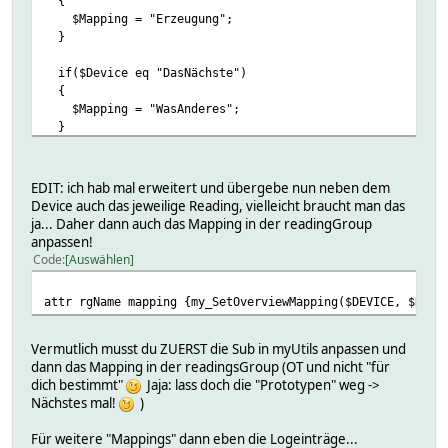
{
$Mapping = "Erzeugung";
}
if($Device eq "DasNächste")
{
$Mapping = "WasAnderes";
}
return $Mapping;
}
EDIT: ich hab mal erweitert und übergebe nun neben dem
Device auch das jeweilige Reading, vielleicht braucht man das
ja... Daher dann auch das Mapping in der readingGroup
anpassen!
Code
Auswählen
attr rgName mapping {my_SetOverviewMapping($DEVICE, $READ
Vermutlich musst du ZUERST die Sub in myUtils anpassen und
dann das Mapping in der readingsGroup (OT und nicht "für
dich bestimmt"
Jaja: lass doch die "Prototypen" weg ->
Nächstes mal!
)
Für weitere "Mappings" dann eben die Logeinträge...