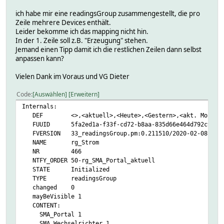
ich habe mir eine readingsGroup zusammengestellt, die pro
Zeile mehrere Devices enthält.
Leider bekomme ich das mapping nicht hin.
In der 1. Zeile soll z.B. "Erzeugung" stehen.
Jemand einen Tipp damit ich die restlichen Zeilen dann selbst
anpassen kann?
Vielen Dank im Voraus und VG Dieter
Code
Auswählen
Erweitern
Internals:
DEF <>,<aktuell>,<Heute>,<Gestern>,<akt. Monat>,<verg. Mo
FUUID 5fa2ed1a-f33f-cd72-b8aa-835d66e464d792c9
FVERSION 33_readingsGroup.pm:0.211510/2020-02-08
NAME rg_Strom
NR 466
NTFY_ORDER 50-rg_SMA_Portal_aktuell
STATE Initialized
TYPE readingsGroup
changed 0
mayBeVisible 1
CONTENT:
SMA_Portal 1
SMA_Wechselrichter 1