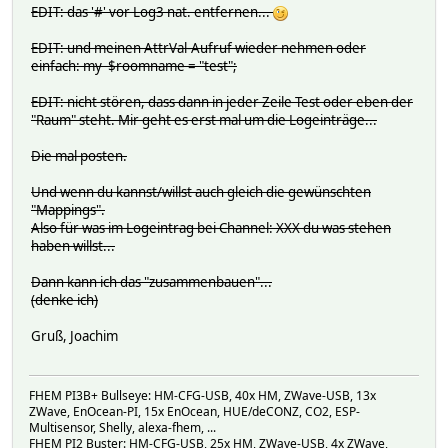
ARRAY(0x55ac1f42c090)
EDIT: das '#' vor Log3 nat. entfernen...
orig:
undef
EDIT: und meinen AttrVal-Aufruf wieder nehmen oder
ARRAY(0x55ac1808a010)
einfach: my $roomname = "test";
ARRAY(0x55ac1d995060)
ARRAY(0x55ac1af5e750)
EDIT: nicht stören, dass dann in jeder Zeile Test oder eben der
ARRAY(0x55ac1825af40)
"Raum" steht. Mir geht es erst mal um die Logeinträge...
ARRAY(0x55ac1870c918)
ARRAY(0x55ac1cdb52e8)
Die mal posten.
ARRAY(0x55ac1a57af30)
prefixsuffix:
Und wenn du kannst/willst auch gleich die gewünschten
undef
"Mappings".
ARRAY(0x55ac1a801080)
Also für was im Logeintrag bei Channel: XXX du was stehen
ARRAY(0x55ac16ee3318)
haben willst...
ARRAY(0x55ac1731b7b8)
ARRAY(0x55ac195f8620)
Dann kann ich das "zusammenbauen"...
ARRAY(0x55ac1ba39bc0)
(denke ich)
ARRAY(0x55ac1bf92ad8)
ARRAY(0x55ac1b1c0b60)
Gruß, Joachim
Attributes:
DbLogExclude .*
alias Strom Übersicht
FHEM PI3B+ Bullseye: HM-CFG-USB, 40x HM, ZWave-USB, 13x
cellStyle { "r:1" => 'style="text-align:right"' }
ZWave, EnOcean-PI, 15x EnOcean, HUE/deCONZ, CO2, ESP-
mapping { 'total_pac' => 'Aktuelle Leistung','TotalConsum
Multisensor, Shelly, alexa-fhem, ...
notime 1
FHEM PI2 Buster: HM-CFG-USB, 25x HM, ZWave-USB, 4x ZWave,