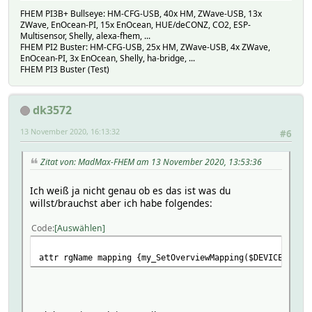
SMA_Portal.L11_Day_2020-11-09_SelfConsumption 9:2
FHEM PI3B+ Bullseye: HM-CFG-USB, 40x HM, ZWave-USB, 13x
SMA_Portal.L11_Day_2020-11-09_SelfConsumptionRate 1
ZWave, EnOcean-PI, 15x EnOcean, HUE/deCONZ, CO2, ESP-
SMA_Portal.L11_Day_2020-11-09_SelfSupply 11:2
Multisensor, Shelly, alexa-fhem, ...
SMA_Portal.L11_Day_2020-11-09_TotalConsumption 3:2
FHEM PI2 Buster: HM-CFG-USB, 25x HM, ZWave-USB, 4x ZWave,
EnOcean-PI, 3x EnOcean, Shelly, ha-bridge, ...
SMA_Portal_Jahr_aktuell.L13_Year_2020_AutarkyRate 
FHEM PI3 Buster (Test)
SMA_Portal_Jahr_aktuell.L13_Year_2020_BackupIn 12:
SMA_Portal_Jahr_aktuell.L13_Year_2020_BackupOut 13
SMA_Portal_Jahr_aktuell.L13_Year_2020_DirectConsump
dk3572
SMA_Portal_Jahr_aktuell.L13_Year_2020_DirectConsump
SMA_Portal_Jahr_aktuell.L13_Year_2020_Energy 2:6
13 November 2020, 16:13:32
#6
SMA_Portal_Jahr_aktuell.L13_Year_2020_FeedIn 5:6
SMA_Portal_Jahr_aktuell.L13_Year_2020_GridConsumpti
SMA_Portal_Jahr_aktuell.L13_Year_2020_SelfConsumpti
Zitat von: MadMax-FHEM am 13 November 2020, 13:53:36
SMA_Portal_Jahr_aktuell.L13_Year_2020_SelfConsumpti
SMA_Portal_Jahr_aktuell.L13_Year_2020_SelfSupply 1
Ich weiß ja nicht genau ob es das ist was du
SMA_Portal_Jahr_aktuell.L13_Year_2020_TotalConsumpt
willst/brauchst aber ich habe folgendes:
SMA_Portal_Jahr_vergangen.L13_Year_2019_AutarkyRate
SMA_Portal_Jahr_vergangen.L13_Year_2019_BackupIn 1
Code
Auswählen
SMA_Portal_Jahr_vergangen.L13_Year_2019_BackupOut 1
SMA_Portal_Jahr_vergangen.L13_Year_2019_DirectConsu
attr rgName mapping {my_SetOverviewMapping($DEVICE)}
SMA_Portal_Jahr_vergangen.L13_Year_2019_DirectConsum
SMA_Portal_Jahr_vergangen.L13_Year_2019_Energy 2:7
SMA_Portal_Jahr_vergangen.L13_Year_2019_FeedIn 5:7
SMA_Portal_Jahr_vergangen.L13_Year_2019_GridConsump
SMA_Portal_Jahr_vergangen.L13_Year_2019_SelfConsump