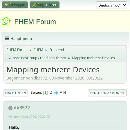
Einloggen
Registrieren
FHEM Forum
Hauptmenü
FHEM Forum
FHEM
Frontends
►
►
readingsGroup / readingsHistory
Mapping mehrere Devices
►
►
Mapping mehrere Devices
Begonnen von dk3572, 09 November 2020, 09:29:22
2
Alle
Seiten
1
NACH UNTEN
BENUTZER-AKTIONEN
dk3572
09 November 2020, 09:29:22
Hallo,