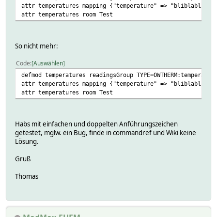
ARRAY(0x55ac1d80c288)
attr temperatures mapping {"temperature" => "bliblablub"}
ARRAY(0x55ac1a4a7448)
attr temperatures room Test
ARRAY(0x55ac1dbac4e8)
ARRAY(0x55ac1bd6cd70)
ARRAY(0x55ac1a9324e0)
So nicht mehr:
ARRAY(0x55ac1d9aa8f8)
ARRAY(0x55ac194bb498)
Code
Auswählen
ARRAY(0x55ac1bcbcb50)
ARRAY(0x55ac1ab23870)
defmod temperatures readingsGroup TYPE=OWTHERM:temperatur
ARRAY(0x55ac1db69020)
attr temperatures mapping {"temperature" => "bliblablub"}
ARRAY(0x55ac1bf77e58)
attr temperatures room Test
ARRAY(0x55ac1eeb98e8)
ARRAY(0x55ac1ab9c1f8)
ARRAY(0x55ac18c4d2f0)
Habs mit einfachen und doppelten Anführungszeichen
ARRAY(0x55ac1db7d9a0)
getestet, mglw. ein Bug, finde in commandref und Wiki keine
ARRAY(0x55ac17e659e0)
Lösung.
ARRAY(0x55ac1ade8fe8)
ARRAY(0x55ac19d8d270)
Gruß
ARRAY(0x55ac1b1fd948)
ARRAY(0x55ac196f71e0)
Thomas
ARRAY(0x55ac1d7cffa8)
ARRAY(0x55ac1d98f8d0)
ARRAY(0x55ac1aa7cbc0)
ARRAY(0x55ac1dd07a60)
ARRAY(0x55ac1ce4c550)