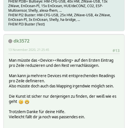
FHEM PI3B+ Bullseye: HM-CFG-USB, 40x HM, ZWave-USB, 13x
ZWave, EnOcean-PI, 15x EnOcean, HUE/deCONZ, CO2, ESP-
Multisensor, Shelly, alexa-fhem, ...
FHEM PI2 Buster: HM-CFG-USB, 25x HM, ZWave-USB, 4x ZWave,
EnOcean-PI, 3x EnOcean, Shelly, ha-bridge, ...
FHEM PI3 Buster (Test)
dk3572
13 November 2020, 21:25:45
#13
Man müsste das <Device><Reading> auf den Ersten Eintrag
pro Zeile reduzieren und den Rest vernachlässigen.
Man kann ja mehrere Devices mit entsprechenden Readings
pro Zeile definieren.
Also müsste doch auch das Mapping irgendwie möglich sein.
Die Kunst ist sicher nur denjenigen zu finden, der weiß wie es
geht
Trotzdem Danke für deine Hilfe.
Vielleicht fällt dir ja noch was passendes ein.