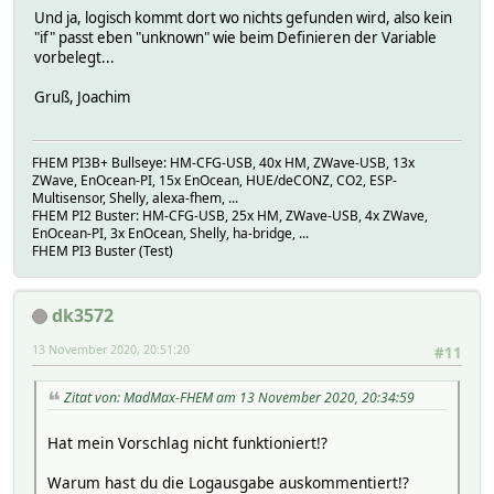
Und ja, logisch kommt dort wo nichts gefunden wird, also kein
"if" passt eben "unknown" wie beim Definieren der Variable
vorbelegt...
Gruß, Joachim
FHEM PI3B+ Bullseye: HM-CFG-USB, 40x HM, ZWave-USB, 13x
ZWave, EnOcean-PI, 15x EnOcean, HUE/deCONZ, CO2, ESP-
Multisensor, Shelly, alexa-fhem, ...
FHEM PI2 Buster: HM-CFG-USB, 25x HM, ZWave-USB, 4x ZWave,
EnOcean-PI, 3x EnOcean, Shelly, ha-bridge, ...
FHEM PI3 Buster (Test)
dk3572
13 November 2020, 20:51:20
#11
Zitat von: MadMax-FHEM am 13 November 2020, 20:34:59
Hat mein Vorschlag nicht funktioniert!?
Warum hast du die Logausgabe auskommentiert!?