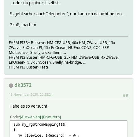
...oder du probierst selbst.
Es geht sicher auch "eleganter", nur kann ich da nicht helfen...
Gruß, Joachim
FHEM PI3B+ Bullseye: HM-CFG-USB, 40x HM, ZWave-USB, 13x
ZWave, EnOcean-PI, 15x EnOcean, HUE/deCONZ, CO2, ESP-
Multisensor, Shelly, alexa-fhem, ...
FHEM PI2 Buster: HM-CFG-USB, 25x HM, ZWave-USB, 4x ZWave,
EnOcean-PI, 3x EnOcean, Shelly, ha-bridge, ...
FHEM PI3 Buster (Test)
dk3572
13 November 2020, 20:28:24
#9
Habe es so versucht:
Code
Auswählen
Erweitern
sub my_rgStromMapping($$)
{
my ($Device, $Reading) = @_;