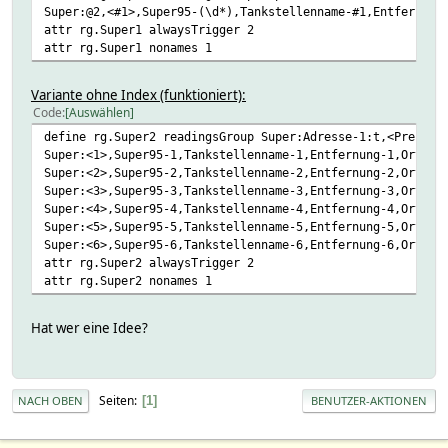
Super:@2,<#1>,Super95-(\d*),Tankstellenname-#1,Entfernung
attr rg.Super1 alwaysTrigger 2
attr rg.Super1 nonames 1
Variante ohne Index (funktioniert):
Code
Auswählen
define rg.Super2 readingsGroup Super:Adresse-1:t,<Preis&n
Super:<1>,Super95-1,Tankstellenname-1,Entfernung-1,Ort-1,
Super:<2>,Super95-2,Tankstellenname-2,Entfernung-2,Ort-2,
Super:<3>,Super95-3,Tankstellenname-3,Entfernung-3,Ort-3,
Super:<4>,Super95-4,Tankstellenname-4,Entfernung-4,Ort-4,
Super:<5>,Super95-5,Tankstellenname-5,Entfernung-5,Ort-5,
Super:<6>,Super95-6,Tankstellenname-6,Entfernung-6,Ort-6,
attr rg.Super2 alwaysTrigger 2
attr rg.Super2 nonames 1
Hat wer eine Idee?
Seiten
1
NACH OBEN
BENUTZER-AKTIONEN