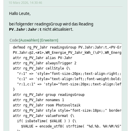
10 März 2026, 14:30:46
Hallo Leute,
bei folgender readingsGroup wird das Reading
nicht aktualisiert.
PV.Jahr:Jahr:t
Code
Auswählen
Erweitern
defmod rg_PV_Jahr readingsGroup PV.Jahr:Jahr:t,<PV-Erzeug
PV.Jahr:@2,<#1>,WR_Energie_PV_Jahr_kWh_(\d*),WR_Energie_H
attr rg_PV_Jahr alias PV-Jahr
attr rg_PV_Jahr alwaysTrigger 2
attr rg_PV_Jahr cellStyle {\
"r:1" => 'style="font-size:20px;;text-align:right;;font-
"c:1" => 'style="text-align:left;;font-weight:bold;;padd
"r:1,c:1" => 'style="font-size:20px;;text-align:left;;fo
}
attr rg_PV_Jahr group readingsGroup
attr rg_PV_Jahr nonames 1
attr rg_PV_Jahr room Photovoltaik
attr rg_PV_Jahr style style="font-size:18px;;" border=1
attr rg_PV_Jahr valueFormat {\
if( isDateTime( $VALUE ) ) {\
$VALUE = encode_utf8( strftime( "%d.%b. %H:%M:%S", loca