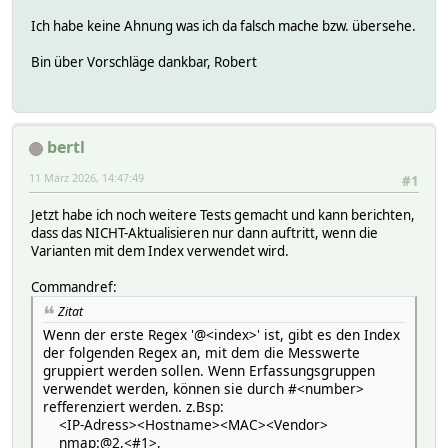
attr rg_PV_Energiebilanz room Photovoltaik
attr rg_PV_Energiebilanz style style="font-size:18px;;" b
Ich habe keine Ahnung was ich da falsch mache bzw. übersehe.
attr rg_PV_Energiebilanz valueFormat {\
if( $READING eq "DateEnd3" ) {\
Bin über Vorschläge dankbar, Robert
$VALUE = strftime( "%d.%m.%y", localtime( time_str2num( 
}\
elsif( $READING eq "PV_Tag" and isDateTime( $VALUE ) ) 
$VALUE = encode_utf8( strftime( "%d.%b. %H:%M:%S", loca
bertl
}\
else {\
11 März 2026, 14:47:49
#1
$VALUE = formatiere_zahl( $VALUE, 2 );;\
}\
Jetzt habe ich noch weitere Tests gemacht und kann berichten,
}
dass das NICHT-Aktualisieren nur dann auftritt, wenn die
attr rg_PV_Energiebilanz valueStyle {\
Varianten mit dem Index verwendet wird.
if( looks_like_number( $VALUE ) ) {\
'style="font-size:18px;;text-align:right;;padding-right
Commandref:
}\
else {\
Zitat
'style="text-align:left;;font-weight:bold;;"'\
Wenn der erste Regex '@<index>' ist, gibt es den Index
}\
der folgenden Regex an, mit dem die Messwerte
}
gruppiert werden sollen. Wenn Erfassungsgruppen
verwendet werden, können sie durch #<number>
refferenziert werden. z.Bsp:
<IP-Adress><Hostname><MAC><Vendor>
nmap:@2,<#1>,