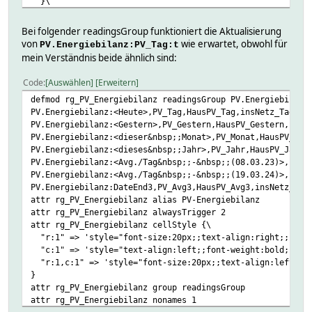
}\
else {\
$VALUE = formatiere_zahl( $VALUE, 2 );;\
Bei folgender readingsGroup funktioniert die Aktualisierung
}\
von
wie erwartet, obwohl für
PV.Energiebilanz:PV_Tag:t
}
mein Verständnis beide ähnlich sind:
attr rg_PV_Jahr valueStyle {\
if( looks_like_number( $VALUE ) ) {\
Code
Auswählen
Erweitern
'style="font-size:18px;;text-align:right;;padding-right
defmod rg_PV_Energiebilanz readingsGroup PV.Energiebilanz
}\
PV.Energiebilanz:<Heute>,PV_Tag,HausPV_Tag,insNetz_Tag,vo
else {\
PV.Energiebilanz:<Gestern>,PV_Gestern,HausPV_Gestern,insN
'style="text-align:left;;font-weight:bold;;"'\
PV.Energiebilanz:<dieser&nbsp;;Monat>,PV_Monat,HausPV_Mon
}\
PV.Energiebilanz:<dieses&nbsp;;Jahr>,PV_Jahr,HausPV_Jahr,
}
PV.Energiebilanz:<Avg./Tag&nbsp;;-&nbsp;;(08.03.23)>,PV_A
PV.Energiebilanz:<Avg./Tag&nbsp;;-&nbsp;;(19.03.24)>,PV_A
PV.Energiebilanz:DateEnd3,PV_Avg3,HausPV_Avg3,insNetz_Avg
attr rg_PV_Energiebilanz alias PV-Energiebilanz
attr rg_PV_Energiebilanz alwaysTrigger 2
attr rg_PV_Energiebilanz cellStyle {\
"r:1" => 'style="font-size:20px;;text-align:right;;font-
"c:1" => 'style="text-align:left;;font-weight:bold;;padd
"r:1,c:1" => 'style="font-size:20px;;text-align:left;;fo
}
attr rg_PV_Energiebilanz group readingsGroup
attr rg_PV_Energiebilanz nonames 1