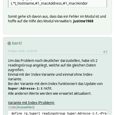
(.*)_hostname,#1_macAddress,#1_macVendor
Somit gehe ich davon aus, dass das ein Fehler im Modul ist und
hoffe auf die Hilfe des Modul-Verwalters
justme1968
bertl
16 März 2026, 15:03:39
#2
Um das Problem noch deutlicher darzustellen, habe ich 2
readingsGroup angelegt, welche auf die gleichen Daten
zugreifen.
Einmal mit der Index-Variante und einmal ohne Index-
Variante.
Bei der Variante mit dem Index funktioniert das Update von
nicht.
Super:Adresse-1:t
Alle anderen Werte werden wie erwartet aktualisert.
Variante mit Index (Problem):
Code
Auswählen
define rg.Super1 readingsGroup Super:Adresse-1:t,<Preis&n