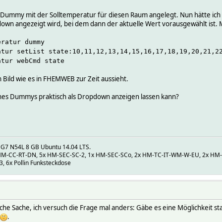
n Dummy mit der Solltemperatur für diesen Raum angelegt. Nun hätte ic
 angezeigt wird, bei dem dann der aktuelle Wert vorausgewählt ist. Me
eratur dummy
atur setList state:10,11,12,13,14,15,16,17,18,19,20,21,2
atur webCmd state
 Bild wie es in FHEMWEB zur Zeit aussieht.
nes Dummys praktisch als Dropdown anzeigen lassen kann?
 G7 N54L 8 GB Ubuntu 14.04 LTS.
M-CC-RT-DN, 5x HM-SEC-SC-2, 1x HM-SEC-SCo, 2x HM-TC-IT-WM-W-EU, 2x HM-L
 6x Pollin Funksteckdose
ische Sache, ich versuch die Frage mal anders: Gäbe es eine Möglichkeit 
.