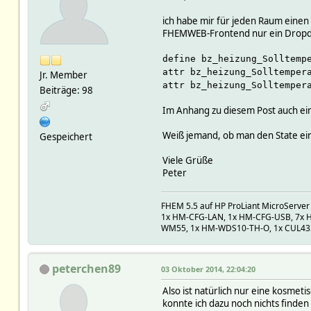
ich habe mir für jeden Raum eine
FHEMWEB-Frontend nur ein Dropdown
define bz_heizung_Solltemp
attr bz_heizung_Solltemper
Jr. Member
attr bz_heizung_Solltemper
Beiträge: 98
Im Anhang zu diesem Post auch ein
Weiß jemand, ob man den State ei
Gespeichert
Viele Grüße
Peter
FHEM 5.5 auf HP ProLiant MicroServer
1x HM-CFG-LAN, 1x HM-CFG-USB, 7x H
WM55, 1x HM-WDS10-TH-O, 1x CUL433,
peterchen89
03 Oktober 2014, 22:04:20
Also ist natürlich nur eine kosmet
konnte ich dazu noch nichts finden