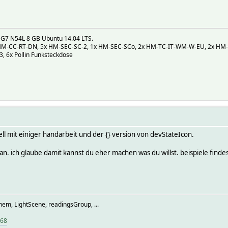
 G7 N54L 8 GB Ubuntu 14.04 LTS.
M-CC-RT-DN, 5x HM-SEC-SC-2, 1x HM-SEC-SCo, 2x HM-TC-IT-WM-W-EU, 2x HM-L
 6x Pollin Funksteckdose
ell mit einiger handarbeit und der {} version von devStateIcon.
n. ich glaube damit kannst du eher machen was du willst. beispiele finde
hem, LightScene, readingsGroup, ...
968