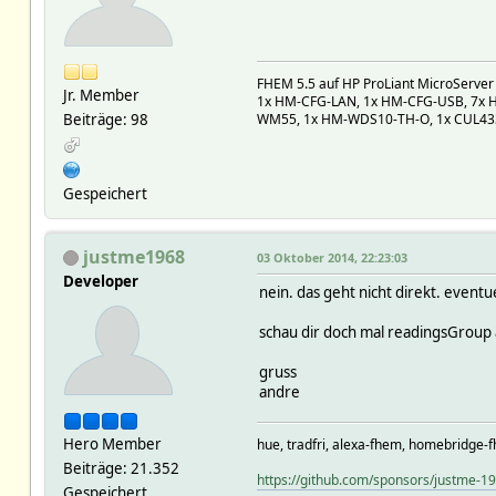
FHEM 5.5 auf HP ProLiant MicroServer
Jr. Member
1x HM-CFG-LAN, 1x HM-CFG-USB, 7x H
Beiträge: 98
WM55, 1x HM-WDS10-TH-O, 1x CUL433,
Gespeichert
justme1968
03 Oktober 2014, 22:23:03
Developer
nein. das geht nicht direkt. eventu
schau dir doch mal readingsGroup a
gruss
andre
Hero Member
hue, tradfri, alexa-fhem, homebridge-f
Beiträge: 21.352
https://github.com/sponsors/justme-1
Gespeichert