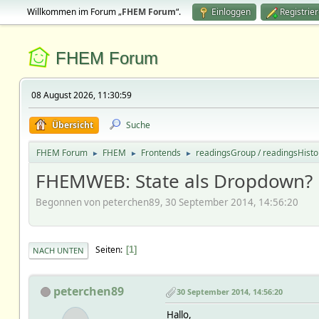
Willkommen im Forum „
FHEM Forum
“.
Einloggen
Registrie
FHEM Forum
08 August 2026, 11:30:59
Übersicht
Suche
FHEM Forum
FHEM
Frontends
readingsGroup / readingsHisto
►
►
►
FHEMWEB: State als Dropdown?
Begonnen von peterchen89, 30 September 2014, 14:56:20
Seiten
1
NACH UNTEN
peterchen89
30 September 2014, 14:56:20
Hallo,