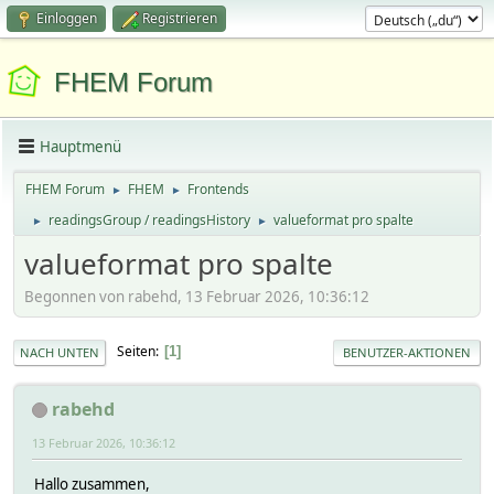
Einloggen
Registrieren
FHEM Forum
Hauptmenü
FHEM Forum
FHEM
Frontends
►
►
readingsGroup / readingsHistory
valueformat pro spalte
►
►
valueformat pro spalte
Begonnen von rabehd, 13 Februar 2026, 10:36:12
Seiten
1
NACH UNTEN
BENUTZER-AKTIONEN
rabehd
13 Februar 2026, 10:36:12
Hallo zusammen,