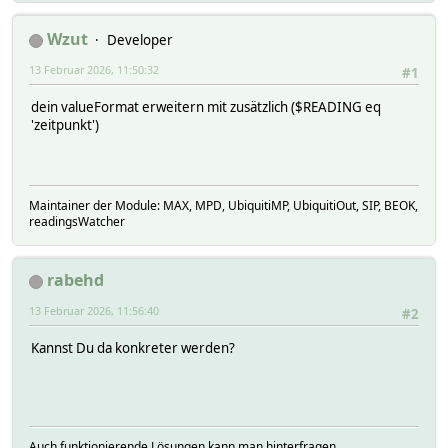
Wzut
Developer
13 Februar 2026, 11:50:32
#1
dein valueFormat erweitern mit zusätzlich ($READING eq
'zeitpunkt')
Maintainer der Module: MAX, MPD, UbiquitiMP, UbiquitiOut, SIP, BEOK,
readingsWatcher
rabehd
13 Februar 2026, 11:56:40
#2
Kannst Du da konkreter werden?
Auch funktionierende Lösungen kann man hinterfragen.