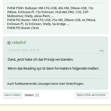
FHEM PI3B+ Bullseye: HM-CFG-USB, 40x HM, ZWave-USB, 13x
ZWave, EnOcean-PI, 15x EnOcean, HUE/deCONZ, CO2, ESP-
Multisensor, Shelly, alexa-fhem, ...
FHEM PI2 Buster: HM-CFG-USB, 25x HM, ZWave-USB, 4x ZWave,
EnOcean-PI, 3x EnOcean, Shelly, ha-bridge, ...
FHEM PI3 Buster (Test)
rabehd
13 Februar 2026, 14:01:42
#4
Dank, jetzt habe ich das Prinzip verstanden.
Wenn das Reading xyz ist dann formatiere folgendermaßen.
Auch funktionierende Lösungen kann man hinterfragen.
Seiten
1
NACH OBEN
BENUTZER-AKTIONEN