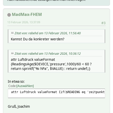
MadMax-FHEM
13 Februar 2026, 13:37:09
#3
Zitat von: rabehd am 13 Februar 2026, 11:56:40
Kannst Du da konkreter werden?
Zitat von: rabehd am 13 Februar 2026, 10:36:12
attr Luftdruck valueFormat
{ReadingsAge($DEVICE,'pressure',1000)/60 < 60 ?
return sprintf("%i hPa", $VALUE) : return undef;;}
In etwa so:
Code
Auswählen
attr Luftdruck valueFormat {if($READING eq 'zeitpunkt'){#
Gruß, Joachim