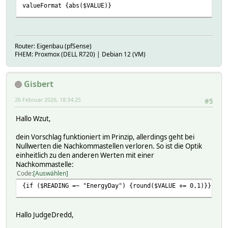
valueFormat {abs($VALUE)}
Router: Eigenbau (pfSense)
FHEM: Proxmox (DELL R720) | Debian 12 (VM)
Gisbert
26 Februar 2026, 18:34:25
#5
Hallo Wzut,
dein Vorschlag funktioniert im Prinzip, allerdings geht bei
Nullwerten die Nachkommastellen verloren. So ist die Optik
einheitlich zu den anderen Werten mit einer
Nachkommastelle:
Code
Auswählen
{if ($READING =~ "EnergyDay") {round($VALUE += 0,1)}}
Hallo JudgeDredd,