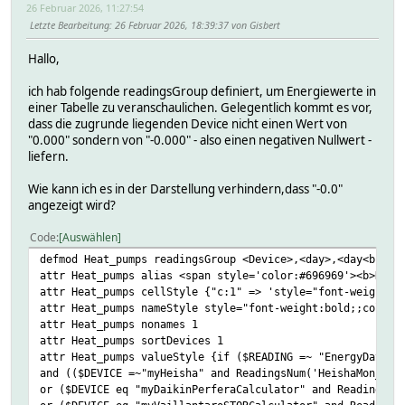
26 Februar 2026, 11:27:54
Letzte Bearbeitung
: 26 Februar 2026, 18:39:37 von Gisbert
Hallo,
ich hab folgende readingsGroup definiert, um Energiewerte in
einer Tabelle zu veranschaulichen. Gelegentlich kommt es vor,
dass die zugrunde liegenden Device nicht einen Wert von
"0.000" sondern von "-0.000" - also einen negativen Nullwert -
liefern.
Wie kann ich es in der Darstellung verhindern,dass "-0.0"
angezeigt wird?
Code
Auswählen
defmod Heat_pumps readingsGroup <Device>,<day>,<day<br/>l
attr Heat_pumps alias <span style='color:#696969'><b>Heat
attr Heat_pumps cellStyle {"c:1" => 'style="font-weight:b
attr Heat_pumps nameStyle style="font-weight:bold;;color:
attr Heat_pumps nonames 1
attr Heat_pumps sortDevices 1
attr Heat_pumps valueStyle {if ($READING =~ "EnergyDay" a
and (($DEVICE =~"myHeisha" and ReadingsNum('HeishaMon_mai
or ($DEVICE eq "myDaikinPerferaCalculator" and ReadingsVa