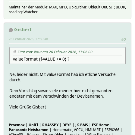
Maintainer der Module: MAX, MPD, UbiquitiMP, UbiquitiOut, SIP, BEOK,
readingsWatcher
Gisbert
26 Februar 2026, 17:30:48
#2
Zitat von: Wzut am 26 Februar 2026, 17:06:00
valueFormat {$VALUE += 0} ?
Ne, leider nicht. Mit valueFormat hab ich etliche Versuche
durch.
Dein Vorschlag sowie viele meiner hier nicht genannten
endeten mit dem Verschwinden der Devicenamen.
Viele Grüße Gisbert
Proxmox
|
UniFi
|
RHASSPY
|
DEYE
|
JK-BMS
|
ESPHome
|
Panasonic Heishamon
| Homematic, VCCU, HMUART | ESP8266 |
ATtiny85 | Wasser-, Stromzähler | tuya local | Wlan-Kamera |