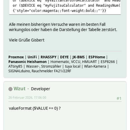
or ($DEVICE eq "myVaillantaroSTORCalculator" and Readings
or ($DEVICE eq "myFujitsuCalculator" and ReadingsNum('Fuj
{'style="color:magenta;;font-weight:bold;;"'}}
Alle meinen bisherigen Versuche waren im besten Fall
wirkungslos oder haben die Darstellung der Tabelle zerstört.
Viele Grüße Gisbert
Proxmox
|
UniFi
|
RHASSPY
|
DEYE
|
JK-BMS
|
ESPHome
|
Panasonic Heishamon
| Homematic, VCCU, HMUART | ESP8266 |
ATtiny85 | Wasser-, Stromzähler | tuya local | Wlan-Kamera |
SIGNALduino, Rauchmelder FA21/22RF
Wzut
Developer
26 Februar 2026, 17:06:00
#1
valueFormat {$VALUE += 0} ?