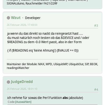
SIGNALduino, Rauchmelder FA21/22RF
Wzut
Developer
26 Februar 2026, 17:44:03
#3
ja wenn du das direkt so nackt da reingesetzt hast ....
du must natürlich noch testen ob das $DEVICE und / oder
$READING zu dem -0.0 Wert passt, also in der Form
{ if ($READING eq 'keine Ahnung') {$VALUE += 0}}
Maintainer der Module: MAX, MPD, UbiquitiMP, UbiquitiOut, SIP, BEOK,
readingsWatcher
JudgeDredd
26 Februar 2026, 18:01:10
#4
ich nehme für sowas die Perl Funktion
abs
(absolute)
Code
Auswählen