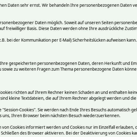
chen Daten sehr ernst. Wir behandeln Ihre personenbezogenen Daten ve
ersonenbezogener Daten möglich. Soweit auf unseren Seiten personenbez
auf freiwilliger Basis. Diese Daten werden ohne Ihre ausdrückliche Zust
.B. bei der Kommunikation per E-Mail) Sicherheitslücken aufweisen kann.
ber Ihre gespeicherten personenbezogenen Daten, deren Herkunft und E
rzu sowie zu weiteren Fragen zum Thema personenbezogene Daten können
Cookies richten auf Ihrem Rechner keinen Schaden an und enthalten kein
 sind kleine Textdateien, die auf Ihrem Rechner abgelegt werden und die
 "Session-Cookies". Sie werden nach Ende Ihres Besuchs automatisch ge
n es uns, Ihren Browser beim nächsten Besuch wiederzuerkennen.
n von Cookies informiert werden und Cookies nur im Einzelfall erlauben,
chließen des Browser aktivieren. Bei der Deaktivierung von Cookies kann