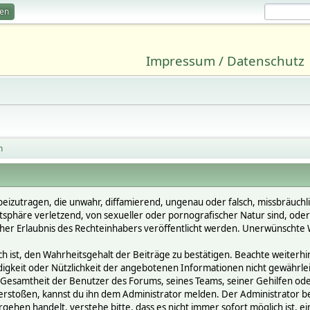
ren
Impressum / Datenschutz
n
beizutragen, die unwahr, diffamierend, ungenau oder falsch, missbräuchl
vatsphäre verletzend, von sexueller oder pornografischer Natur sind, ode
cher Erlaubnis des Rechteinhabers veröffentlicht werden. Unerwünschte W
st, den Wahrheitsgehalt der Beiträge zu bestätigen. Beachte weiterhin, 
ändigkeit oder Nützlichkeit der angebotenen Informationen nicht gewährle
Gesamtheit der Benutzer des Forums, seines Teams, seiner Gehilfen oder 
oßen, kannst du ihn dem Administrator melden. Der Administrator behält
gehen handelt, verstehe bitte, dass es nicht immer sofort möglich ist, e