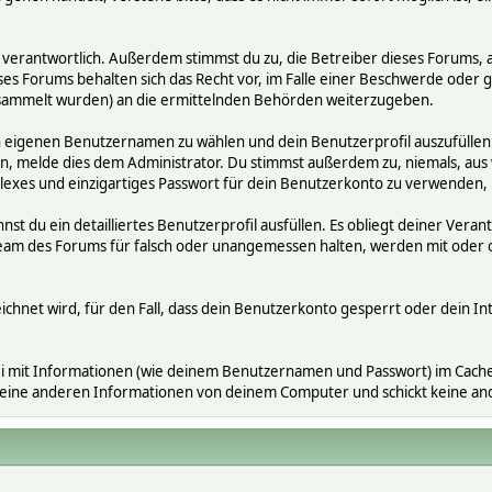
räge verantwortlich. Außerdem stimmst du zu, die Betreiber dieses Foru
ses Forums behalten sich das Recht vor, im Falle einer Beschwerde oder ge
ammelt wurden) an die ermittelnden Behörden weiterzugeben.
en eigenen Benutzernamen zu wählen und dein Benutzerprofil auszufüllen
gen, melde dies dem Administrator. Du stimmst außerdem zu, niemals, a
exes und einzigartiges Passwort für dein Benutzerkonto zu verwenden,
nnst du ein detailliertes Benutzerprofil ausfüllen. Es obliegt deiner V
s Team des Forums für falsch oder unangemessen halten, werden mit ode
ichnet wird, für den Fall, dass dein Benutzerkonto gesperrt oder dein In
i mit Informationen (wie deinem Benutzernamen und Passwort) im Cache-
 keine anderen Informationen von deinem Computer und schickt keine a