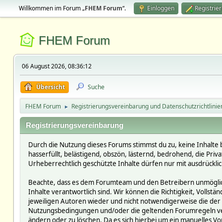
Willkommen im Forum „
FHEM Forum
“.
Einloggen
Registrie
FHEM Forum
06 August 2026, 08:36:12
Übersicht
Suche
FHEM Forum
Registrierungsvereinbarung und Datenschutzrichtlinie
►
Registrierungsvereinbarung
Durch die Nutzung dieses Forums stimmst du zu, keine Inhalte 
hasserfüllt, belästigend, obszön, lästernd, bedrohend, die Pri
Urheberrechtlich geschützte Inhalte dürfen nur mit ausdrückli
Beachte, dass es dem Forumteam und den Betreibern unmöglich i
Inhalte verantwortlich sind. Wir können die Richtigkeit, Vollst
jeweiligen Autoren wieder und nicht notwendigerweise die der 
Nutzungsbedingungen und/oder die geltenden Forumregeln verst
ändern oder zu löschen. Da es sich hierbei um ein manuelles Vor