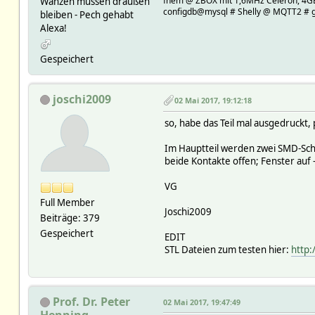
fhem @ ZBOX mit 1,6MHz Celeron, 4G
Wanzen müssen draußen
configdb@mysql # Shelly @ MQTT2 # g
bleiben - Pech gehabt
Alexa!
Gespeichert
joschi2009
02 Mai 2017, 19:12:18
so, habe das Teil mal ausgedruckt, p
Im Hauptteil werden zwei SMD-Schal
beide Kontakte offen; Fenster auf 
VG
Full Member
Joschi2009
Beiträge: 379
Gespeichert
EDIT
STL Dateien zum testen hier:
http:
Prof. Dr. Peter
02 Mai 2017, 19:47:49
Henning