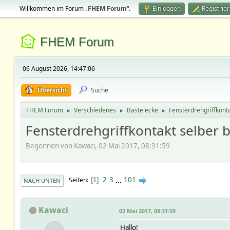
Willkommen im Forum „
FHEM Forum
“.
Einloggen
Registrie
FHEM Forum
06 August 2026, 14:47:06
Übersicht
Suche
FHEM Forum
Verschiedenes
Bastelecke
Fensterdrehgriffkont
►
►
►
Fensterdrehgriffkontakt selber 
Begonnen von Kawaci, 02 Mai 2017, 08:31:59
2
3
...
101
Seiten
1
NACH UNTEN
Kawaci
02 Mai 2017, 08:31:59
Hallo!