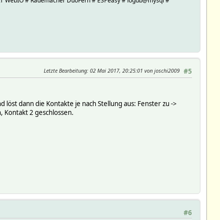
W&T WebIO # Rademacher DuoFern # ESPeasy # logdb@mysql #
Letzte Bearbeitung
: 02 Mai 2017, 20:25:01 von joschi2009
#5
 löst dann die Kontakte je nach Stellung aus: Fenster zu ->
, Kontakt 2 geschlossen.
#6