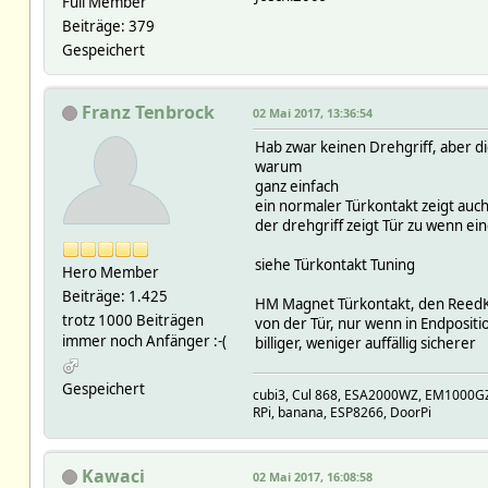
Full Member
Beiträge: 379
Gespeichert
Franz Tenbrock
02 Mai 2017, 13:36:54
Hab zwar keinen Drehgriff, aber d
warum
ganz einfach
ein normaler Türkontakt zeigt auch
der drehgriff zeigt Tür zu wenn ein
siehe Türkontakt Tuning
Hero Member
Beiträge: 1.425
HM Magnet Türkontakt, den ReedKon
trotz 1000 Beiträgen
von der Tür, nur wenn in Endpositio
immer noch Anfänger :-(
billiger, weniger auffällig sicherer
Gespeichert
cubi3, Cul 868, ESA2000WZ, EM1000GZ,
RPi, banana, ESP8266, DoorPi
Kawaci
02 Mai 2017, 16:08:58