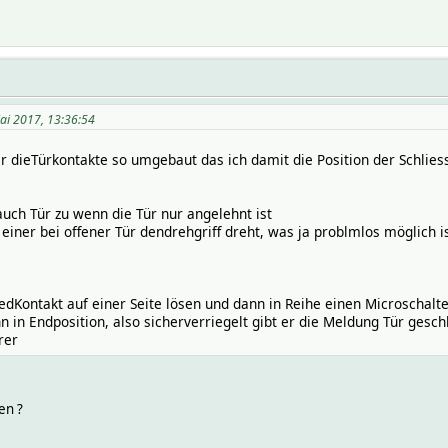
ai 2017, 13:36:54
er dieTürkontakte so umgebaut das ich damit die Position der Schli
auch Tür zu wenn die Tür nur angelehnt ist
 einer bei offener Tür dendrehgriff dreht, was ja problmlos möglich is
dKontakt auf einer Seite lösen und dann in Reihe einen Microschalt
n in Endposition, also sicherverriegelt gibt er die Meldung Tür gesch
rer
en ?