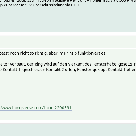
B RAM & 120GB SSD mit Debian Bullseye # MiLight # Homematic via CCU3 # 
o-eCharger mit PV-Überschussladung via DOIF
asst noch nicht so richtig, aber im Prinzip funktioniert es.
ter verbaut, der Ring wird auf den Vierkant des Fensterhebel gesetzt ind
->Kontakt 1 geschlossen Kontakt 2 offen; Fenster gekippt Kontakt 1 offen
//www.thingiverse.com/thing:2290391