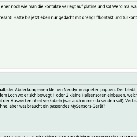
h eher noch wie man die kontakte verlegt auf platine und so! Werd mal w
resant! Hatte bis jetzt eben nur gedacht mit drehgriffkontakt und türkont
halb der Abdeckung einen kleinen Neodymmagneten pappen. Der bleibt ja v
em Loch wo er sich bewegt 1 oder 2 kleine Hallsensoren einbauen, welch
mit der Auswerteeinheit verkabeln (was auch immer da senden soll). Verb
t ohne, aber was braucht ein passendes MySensors-Gerät?