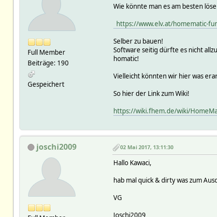
Wie könnte man es am besten lösen
https://www.elv.at/homematic-fu
Selber zu bauen!
Software seitig dürfte es nicht al
Full Member
homatic!
Beiträge: 190
Vielleicht könnten wir hier was era
Gespeichert
So hier der Link zum Wiki!
https://wiki.fhem.de/wiki/HomeM
joschi2009
02 Mai 2017, 13:11:30
Hallo Kawaci,
hab mal quick & dirty was zum Ausd
VG
Joschi2009