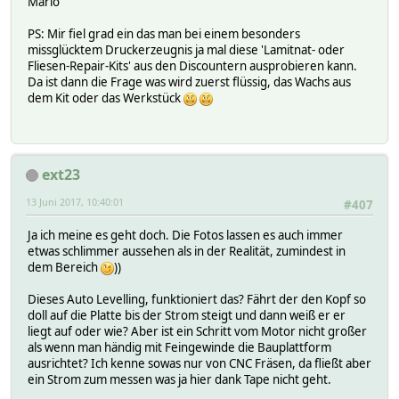
Mario
PS: Mir fiel grad ein das man bei einem besonders
missglücktem Druckerzeugnis ja mal diese 'Lamitnat- oder
Fliesen-Repair-Kits' aus den Discountern ausprobieren kann.
Da ist dann die Frage was wird zuerst flüssig, das Wachs aus
dem Kit oder das Werkstück
ext23
13 Juni 2017, 10:40:01
#407
Ja ich meine es geht doch. Die Fotos lassen es auch immer
etwas schlimmer aussehen als in der Realität, zumindest in
dem Bereich
))
Dieses Auto Levelling, funktioniert das? Fährt der den Kopf so
doll auf die Platte bis der Strom steigt und dann weiß er er
liegt auf oder wie? Aber ist ein Schritt vom Motor nicht großer
als wenn man händig mit Feingewinde die Bauplattform
ausrichtet? Ich kenne sowas nur von CNC Fräsen, da fließt aber
ein Strom zum messen was ja hier dank Tape nicht geht.