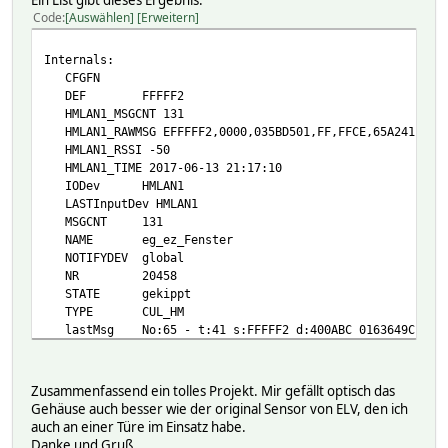
Code
Auswählen
Erweitern
Internals:
CFGFN
DEF FFFFF2
HMLAN1_MSGCNT 131
HMLAN1_RAWMSG EFFFFF2,0000,035BD501,FF,FFCE,65A241FFFFF
HMLAN1_RSSI -50
HMLAN1_TIME 2017-06-13 21:17:10
IODev HMLAN1
LASTInputDev HMLAN1
MSGCNT 131
NAME eg_ez_Fenster
NOTIFYDEV global
NR 20458
STATE gekippt
TYPE CUL_HM
lastMsg No:65 - t:41 s:FFFFF2 d:400ABC 0163649C
protEvt_AESCom-ok 2 last_at:2017-06-13 19:50:13
protLastRcv 2017-06-13 21:17:10
protSnd 125 last_at:2017-06-13 21:17:10
Zusammenfassend ein tolles Projekt. Mir gefällt optisch das
protState CMDs_done
Gehäuse auch besser wie der original Sensor von ELV, den ich
rssi_at_HMLAN1 avg:-57.44 cnt:127 lst:-50 max:-48 min:
auch an einer Türe im Einsatz habe.
Readings:
Danke und Gruß