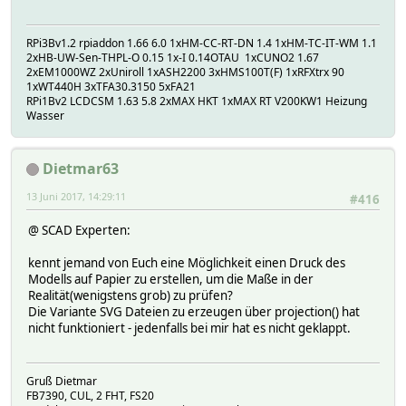
RPi3Bv1.2 rpiaddon 1.66 6.0 1xHM-CC-RT-DN 1.4 1xHM-TC-IT-WM 1.1
2xHB-UW-Sen-THPL-O 0.15 1x-I 0.14OTAU 1xCUNO2 1.67
2xEM1000WZ 2xUniroll 1xASH2200 3xHMS100T(F) 1xRFXtrx 90
1xWT440H 3xTFA30.3150 5xFA21
RPi1Bv2 LCDCSM 1.63 5.8 2xMAX HKT 1xMAX RT V200KW1 Heizung
Wasser
Dietmar63
13 Juni 2017, 14:29:11
#416
@ SCAD Experten:
kennt jemand von Euch eine Möglichkeit einen Druck des
Modells auf Papier zu erstellen, um die Maße in der
Realität(wenigstens grob) zu prüfen?
Die Variante SVG Dateien zu erzeugen über projection() hat
nicht funktioniert - jedenfalls bei mir hat es nicht geklappt.
Gruß Dietmar
FB7390, CUL, 2 FHT, FS20