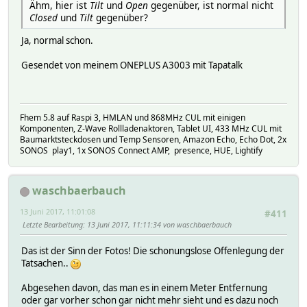
Ähm, hier ist
Tilt
und
Open
gegenüber, ist normal nicht
Closed
und
Tilt
gegenüber?
Ja, normal schon.
Gesendet von meinem ONEPLUS A3003 mit Tapatalk
Fhem 5.8 auf Raspi 3, HMLAN und 868MHz CUL mit einigen
Komponenten, Z-Wave Rollladenaktoren, Tablet UI, 433 MHz CUL mit
Baumarktsteckdosen und Temp Sensoren, Amazon Echo, Echo Dot, 2x
SONOS play1, 1x SONOS Connect AMP, presence, HUE, Lightify
waschbaerbauch
13 Juni 2017, 11:01:08
#411
Letzte Bearbeitung
: 13 Juni 2017, 11:11:34 von waschbaerbauch
Das ist der Sinn der Fotos! Die schonungslose Offenlegung der
Tatsachen..
Abgesehen davon, das man es in einem Meter Entfernung
oder gar vorher schon gar nicht mehr sieht und es dazu noch