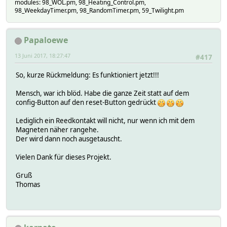
modules: 98_WOL.pm, 98_Heating_Control.pm,
98_WeekdayTimer.pm, 98_RandomTimer.pm, 59_Twilight.pm
Papaloewe
13 Juni 2017, 18:27:47
#417
So, kurze Rückmeldung: Es funktioniert jetzt!!!
Mensch, war ich blöd. Habe die ganze Zeit statt auf dem
config-Button auf den reset-Button gedrückt
Lediglich ein Reedkontakt will nicht, nur wenn ich mit dem
Magneten näher rangehe.
Der wird dann noch ausgetauscht.
Vielen Dank für dieses Projekt.
Gruß
Thomas