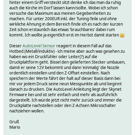
hinter einem Griff versteckt sitzt denke ich das man da ruhig
auch die Kirche im Dorf lassen kann/sollte. Wobei ich schon
versuche das Maximum aus meinen Gegebenheiten zu
machen. Für unter 200EUR inkl. der Tuning-Teile und ohne
wirkliche Ahnung in dem Bereich finde ich es nach der kurzen
Zeit schon erstaunlich das etwas 'brauchbares' dabei rum
kommt. Ich wollte ja eigentlich erst im Herbst damit starten
Dieser
AutoLevel Sensor
reagiert in diesem Fall auf das
Hotbed (Metall/induktiv) - ich meine aber auch was gesehen zu
haben wo ein Druckfühler oder Leiter(?) auf die
Druckplattform geht. Bissel den gelieferten Stecker umbauen,
damit er seine 12V bekommt und dann 'einmalig' die Nozzle
ordentlich einstellen und den Z-Offset einstellen. Nach
speichern der Werte fährt der halt auf dieser Basis dann bei
mir vor jedem Druck seine neun Messpunkte ab und beginnt
danach zu drucken. Die AutoLevel Anleitung liegt der Skynet
Firmware bei und ist sehr einfach und mehr als ausführlich
dargestellt. Ich würde jetzt nicht mehr zurück und immer die
Druckplatte nachstellen oder den Z-Achsen Mikroschalter
nachziehen wollen.
Gruß
Mario