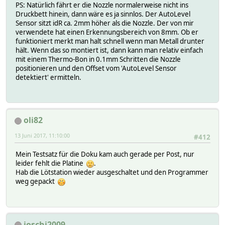
PS: Natürlich fährt er die Nozzle normalerweise nicht ins
Druckbett hinein, dann wäre es ja sinnlos. Der AutoLevel
Sensor sitzt idR ca. 2mm höher als die Nozzle. Der von mir
verwendete hat einen Erkennungsbereich von 8mm. Ob er
funktioniert merkt man halt schnell wenn man Metall drunter
hält. Wenn das so montiert ist, dann kann man relativ einfach
mit einem Thermo-Bon in 0.1mm Schritten die Nozzle
positionieren und den Offset vom 'AutoLevel Sensor
detektiert' ermitteln.
oli82
13 Juni 2017, 11:10:00
#412
Mein Testsatz für die Doku kam auch gerade per Post, nur
leider fehlt die Platine
.
Hab die Lötstation wieder ausgeschaltet und den Programmer
weg gepackt
joschi2009