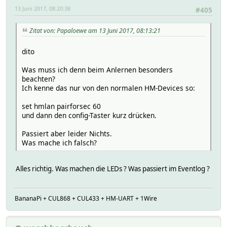
13 Juni 2017, 08:20:38
#405
Zitat von: Papaloewe am 13 Juni 2017, 08:13:21
dito
Was muss ich denn beim Anlernen besonders
beachten?
Ich kenne das nur von den normalen HM-Devices so:
set hmlan pairforsec 60
und dann den config-Taster kurz drücken.
Passiert aber leider Nichts.
Was mache ich falsch?
Alles richtig. Was machen die LEDs ? Was passiert im Eventlog ?
BananaPi + CUL868 + CUL433 + HM-UART + 1Wire