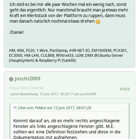
Ich stell es bei mir alle paar Wochen mal ein wenig nach, sonst
geht das eigentlich. Nur manchmal braucht man ja etwas mehr
Kraft ein Werkstück von der Plattform zu ruppen, dann muss
man danach natürlich nochmal etwas drehen
/Daniel
HM, KNX, FS20, 1-Wire, PanStamp, AVR-NET-IO, EM1000EM, PCA301,
EC3000, HM-LAN, CUL868, RFXtrx433, LGW, DMX @Ubuntu-Server
(Hauptsystem) & Raspberry Pi (Satellit)
joschi2009
13 Juni 2017, 10:47:35
#408
Letzte Bearbeitung
: 13 Juni 2017, 16:28:17 von joschi2009
Zitat von: PeMue am 13 Juni 2017, 08:01:26
Kommt darauf an, ob es mehr rechts angeschlagene
Fenster als links angeschlagene Fenster gibt. M.E.
sollten wir eine Definition festziehen und diese in die
Dokumentation mit aufnehmen.