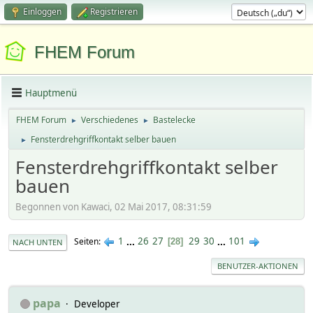
Einloggen
Registrieren
FHEM Forum
Hauptmenü
FHEM Forum
Verschiedenes
Bastelecke
►
►
Fensterdrehgriffkontakt selber bauen
►
Fensterdrehgriffkontakt selber
bauen
Begonnen von Kawaci, 02 Mai 2017, 08:31:59
1
...
26
27
29
30
...
101
Seiten
28
NACH UNTEN
BENUTZER-AKTIONEN
papa
Developer