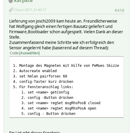
karpate
13 Juni 2017, 21:45:17
#418
Lieferung von joschi2009 kam heute an. Freundlicherweise
hat Wolfgang gleich einen fertigen Bausatz geliefert und
Firmware,Bootloader schon aufgespielt. Vielen Dank an dieser
Stelle.
Zusammenfassend meine Schritte wie ich erfolgreich den
Sensor angelernt habe (basierend auf diesem Thread):
Code
Auswählen
1. Montage des Magneten mit Hilfe von PeMues Skizze
2. Autocreate enabled
3. set hmlan pairforsec 60
4. config-Taster kurz drücken
5. Für Fensteranschlag links:
1. set <name> getConfig
2. config -Button drücken
3. set <name> regSet msgRhsPosB closed
4. set <name> regSet msgRhsPosA open
5. config - Button drücken
Ein List gibt dieses Ergebnis: