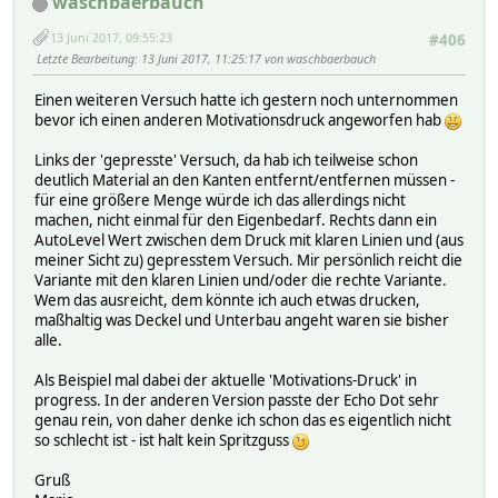
waschbaerbauch
13 Juni 2017, 09:55:23
#406
Letzte Bearbeitung
: 13 Juni 2017, 11:25:17 von waschbaerbauch
Einen weiteren Versuch hatte ich gestern noch unternommen
bevor ich einen anderen Motivationsdruck angeworfen hab
Links der 'gepresste' Versuch, da hab ich teilweise schon
deutlich Material an den Kanten entfernt/entfernen müssen -
für eine größere Menge würde ich das allerdings nicht
machen, nicht einmal für den Eigenbedarf. Rechts dann ein
AutoLevel Wert zwischen dem Druck mit klaren Linien und (aus
meiner Sicht zu) gepresstem Versuch. Mir persönlich reicht die
Variante mit den klaren Linien und/oder die rechte Variante.
Wem das ausreicht, dem könnte ich auch etwas drucken,
maßhaltig was Deckel und Unterbau angeht waren sie bisher
alle.
Als Beispiel mal dabei der aktuelle 'Motivations-Druck' in
progress. In der anderen Version passte der Echo Dot sehr
genau rein, von daher denke ich schon das es eigentlich nicht
so schlecht ist - ist halt kein Spritzguss
Gruß