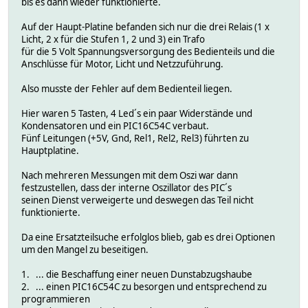
bis es dann wieder funktionierte.
Auf der Haupt-Platine befanden sich nur die drei Relais (1 x
Licht, 2 x für die Stufen 1, 2 und 3) ein Trafo
für die 5 Volt Spannungsversorgung des Bedienteils und die
Anschlüsse für Motor, Licht und Netzzuführung.
Also musste der Fehler auf dem Bedienteil liegen.
Hier waren 5 Tasten, 4 Led´s ein paar Widerstände und
Kondensatoren und ein PIC16C54C verbaut.
Fünf Leitungen (+5V, Gnd, Rel1, Rel2, Rel3) führten zu
Hauptplatine.
Nach mehreren Messungen mit dem Oszi war dann
festzustellen, dass der interne Oszillator des PIC´s
seinen Dienst verweigerte und deswegen das Teil nicht
funktionierte.
Da eine Ersatzteilsuche erfolglos blieb, gab es drei Optionen
um den Mangel zu beseitigen.
1. ... die Beschaffung einer neuen Dunstabzugshaube
2. ... einen PIC16C54C zu besorgen und entsprechend zu
programmieren