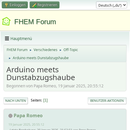
Einloggen
Registrieren
FHEM Forum
Hauptmenü
FHEM Forum
Verschiedenes
Off-Topic
►
►
Arduino meets Dunstabzugshaube
►
Arduino meets
Dunstabzugshaube
Begonnen von Papa Romeo, 19 Januar 2025, 20:55:12
Seiten
1
NACH UNTEN
BENUTZER-AKTIONEN
Papa Romeo
19 Januar 2025, 20:55:12
Letzte Bearbeitung
: 20 Januar 2025, 21:52:51 von Papa Romeo