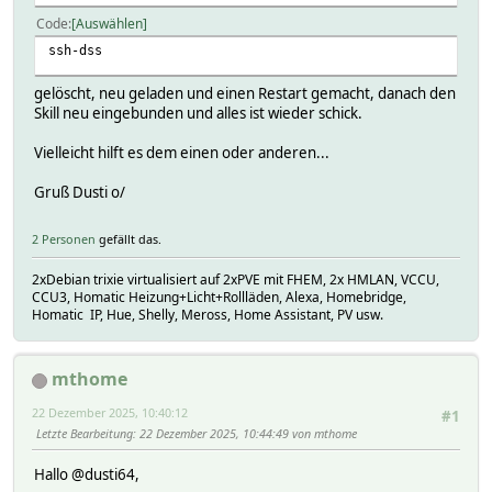
Code
Auswählen
ssh-dss
gelöscht, neu geladen und einen Restart gemacht, danach den
Skill neu eingebunden und alles ist wieder schick.
Vielleicht hilft es dem einen oder anderen...
Gruß Dusti o/
2 Personen
gefällt das.
2xDebian trixie virtualisiert auf 2xPVE mit FHEM, 2x HMLAN, VCCU,
CCU3, Homatic Heizung+Licht+Rollläden, Alexa, Homebridge,
Homatic IP, Hue, Shelly, Meross, Home Assistant, PV usw.
mthome
22 Dezember 2025, 10:40:12
#1
Letzte Bearbeitung
: 22 Dezember 2025, 10:44:49 von mthome
Hallo @dusti64,