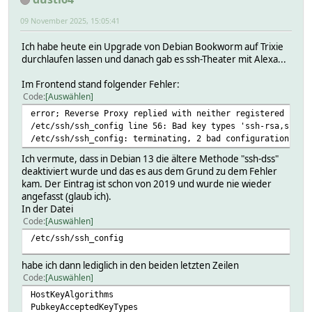
09 November 2025, 15:05:41
Ich habe heute ein Upgrade von Debian Bookworm auf Trixie
durchlaufen lassen und danach gab es ssh-Theater mit Alexa...
Im Frontend stand folgender Fehler:
Code
Auswählen
error; Reverse Proxy replied with neither registered nor 
/etc/ssh/ssh_config line 56: Bad key types 'ssh-rsa,ssh-d
/etc/ssh/ssh_config: terminating, 2 bad configuration opt
Ich vermute, dass in Debian 13 die ältere Methode "ssh-dss"
deaktiviert wurde und das es aus dem Grund zu dem Fehler
kam. Der Eintrag ist schon von 2019 und wurde nie wieder
angefasst (glaub ich).
In der Datei
Code
Auswählen
/etc/ssh/ssh_config
habe ich dann lediglich in den beiden letzten Zeilen
Code
Auswählen
HostKeyAlgorithms
PubkeyAcceptedKeyTypes