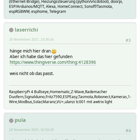
(Ethernet-Bridge), Heizungssteuerung (python/vncdotool), doorpi,
ESP/Arduinos/MQTT, Alexa, HomeConnect, Sonoff/Tasmota,
espRGBWW, esphome, Telegram
laserrichi
26 November 2021, 23:36:56
#3
hänge mich hier dran
Aber ich habe das hier gefunden
https://www.thingiverse.com/thing:4128396
weis nicht ob das passt.
RaspberryPi 4 Bullseye,Homematic,Z-Wave,Rademacher
Duofern,Signalduino,Fritz7590,ESPEasy,Tasmota,Robonect,Kameras,1-
Wire,Modbus,Solar,Maranz,VU+,ulanzi tc001 mit awtrix light
pula
28 November 2021, 02:50:29
#4