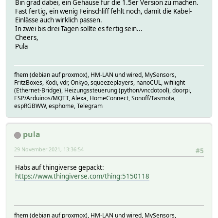
Bin grad dabei, ein Gehäuse für die 1.5er Version zu machen.
Fast fertig, ein wenig Feinschliff fehlt noch, damit die Kabel-
Einlässe auch wirklich passen.
In zwei bis drei Tagen sollte es fertig sein...
Cheers,
Pula
fhem (debian auf proxmox), HM-LAN und wired, MySensors,
FritzBoxes, Kodi, vdr, Onkyo, squeezeplayers, nanoCUL, wifilight
(Ethernet-Bridge), Heizungssteuerung (python/vncdotool), doorpi,
ESP/Arduinos/MQTT, Alexa, HomeConnect, Sonoff/Tasmota,
espRGBWW, esphome, Telegram
pula
29 November 2021, 13:36:54
#5
Habs auf thingiverse gepackt:
https://www.thingiverse.com/thing:5150118
fhem (debian auf proxmox), HM-LAN und wired, MySensors,