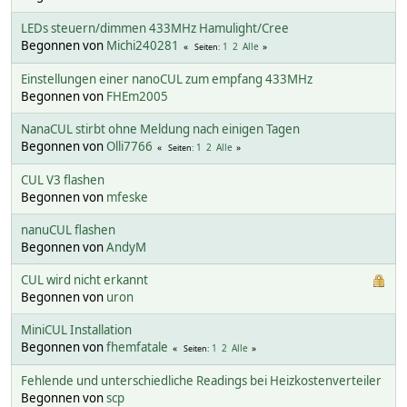
LEDs steuern/dimmen 433MHz Hamulight/Cree
Begonnen von
Michi240281
1
2
Alle
Seiten
Einstellungen einer nanoCUL zum empfang 433MHz
Begonnen von
FHEm2005
NanaCUL stirbt ohne Meldung nach einigen Tagen
Begonnen von
Olli7766
1
2
Alle
Seiten
CUL V3 flashen
Begonnen von
mfeske
nanuCUL flashen
Begonnen von
AndyM
CUL wird nicht erkannt
Begonnen von
uron
MiniCUL Installation
Begonnen von
fhemfatale
1
2
Alle
Seiten
Fehlende und unterschiedliche Readings bei Heizkostenverteiler
Begonnen von
scp