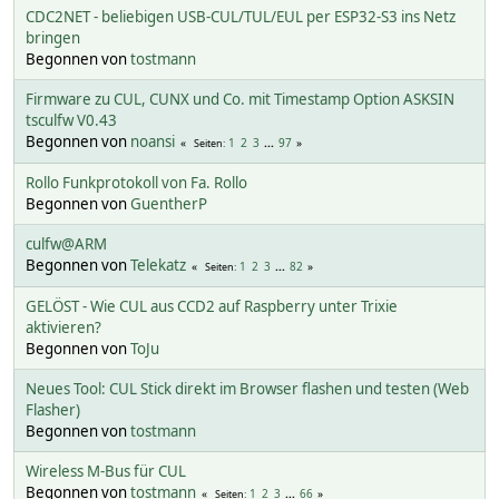
CDC2NET - beliebigen USB-CUL/TUL/EUL per ESP32-S3 ins Netz
bringen
Begonnen von
tostmann
Firmware zu CUL, CUNX und Co. mit Timestamp Option ASKSIN
tsculfw V0.43
Begonnen von
noansi
1
2
3
...
97
Seiten
Rollo Funkprotokoll von Fa. Rollo
Begonnen von
GuentherP
culfw@ARM
Begonnen von
Telekatz
1
2
3
...
82
Seiten
GELÖST - Wie CUL aus CCD2 auf Raspberry unter Trixie
aktivieren?
Begonnen von
ToJu
Neues Tool: CUL Stick direkt im Browser flashen und testen (Web
Flasher)
Begonnen von
tostmann
Wireless M-Bus für CUL
Begonnen von
tostmann
1
2
3
...
66
Seiten