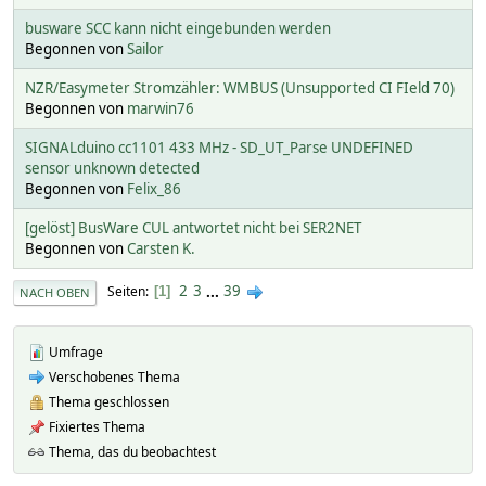
busware SCC kann nicht eingebunden werden
Begonnen von
Sailor
NZR/Easymeter Stromzähler: WMBUS (Unsupported CI FIeld 70)
Begonnen von
marwin76
SIGNALduino cc1101 433 MHz - SD_UT_Parse UNDEFINED
sensor unknown detected
Begonnen von
Felix_86
[gelöst] BusWare CUL antwortet nicht bei SER2NET
Begonnen von
Carsten K.
2
3
...
39
Seiten
1
NACH OBEN
Umfrage
Verschobenes Thema
Thema geschlossen
Fixiertes Thema
Thema, das du beobachtest