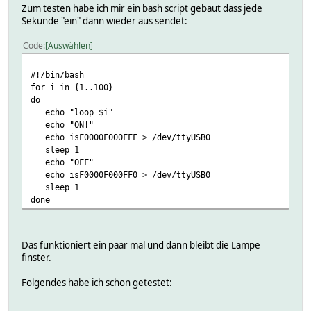
Zum testen habe ich mir ein bash script gebaut dass jede
Sekunde "ein" dann wieder aus sendet:
Code
Auswählen
#!/bin/bash
for i in {1..100}
do
echo "loop $i"
echo "ON!"
echo isF0000F000FFF > /dev/ttyUSB0
sleep 1
echo "OFF"
echo isF0000F000FF0 > /dev/ttyUSB0
sleep 1
done
Das funktioniert ein paar mal und dann bleibt die Lampe
finster.
Folgendes habe ich schon getestet: