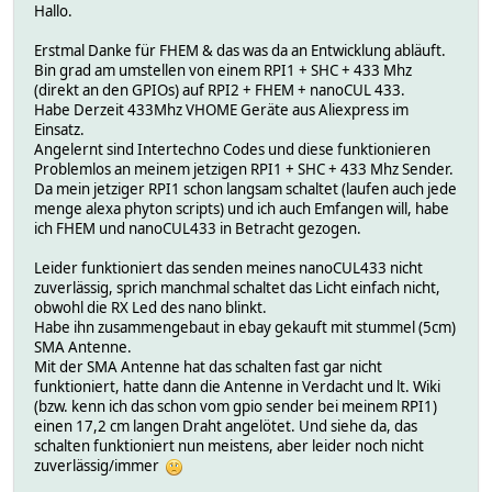
Hallo.
Erstmal Danke für FHEM & das was da an Entwicklung abläuft.
Bin grad am umstellen von einem RPI1 + SHC + 433 Mhz
(direkt an den GPIOs) auf RPI2 + FHEM + nanoCUL 433.
Habe Derzeit 433Mhz VHOME Geräte aus Aliexpress im
Einsatz.
Angelernt sind Intertechno Codes und diese funktionieren
Problemlos an meinem jetzigen RPI1 + SHC + 433 Mhz Sender.
Da mein jetziger RPI1 schon langsam schaltet (laufen auch jede
menge alexa phyton scripts) und ich auch Emfangen will, habe
ich FHEM und nanoCUL433 in Betracht gezogen.
Leider funktioniert das senden meines nanoCUL433 nicht
zuverlässig, sprich manchmal schaltet das Licht einfach nicht,
obwohl die RX Led des nano blinkt.
Habe ihn zusammengebaut in ebay gekauft mit stummel (5cm)
SMA Antenne.
Mit der SMA Antenne hat das schalten fast gar nicht
funktioniert, hatte dann die Antenne in Verdacht und lt. Wiki
(bzw. kenn ich das schon vom gpio sender bei meinem RPI1)
einen 17,2 cm langen Draht angelötet. Und siehe da, das
schalten funktioniert nun meistens, aber leider noch nicht
zuverlässig/immer