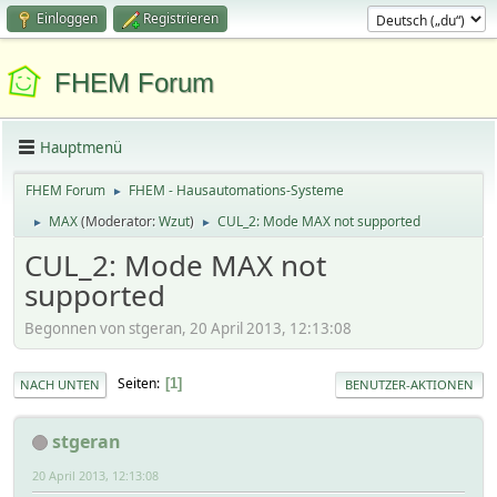
Einloggen
Registrieren
FHEM Forum
Hauptmenü
FHEM Forum
FHEM - Hausautomations-Systeme
►
MAX
(Moderator:
Wzut
)
CUL_2: Mode MAX not supported
►
►
CUL_2: Mode MAX not
supported
Begonnen von stgeran, 20 April 2013, 12:13:08
Seiten
1
NACH UNTEN
BENUTZER-AKTIONEN
stgeran
20 April 2013, 12:13:08