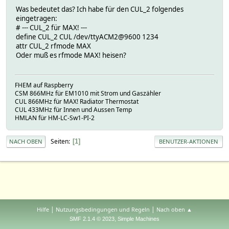
Was bedeutet das? Ich habe für den CUL_2 folgendes
eingetragen:
# --- CUL_2 für MAX! ---
define CUL_2 CUL /dev/ttyACM2@9600 1234
attr CUL_2 rfmode MAX
Oder muß es rfmode MAX! heisen?
FHEM auf Raspberry
CSM 866MHz für EM1010 mit Strom und Gaszähler
CUL 866MHz für MAX! Radiator Thermostat
CUL 433MHz für Innen und Aussen Temp
HMLAN für HM-LC-Sw1-PI-2
Seiten
1
NACH OBEN
BENUTZER-AKTIONEN
|
|
Hilfe
Nutzungsbedingungen und Regeln
Nach oben ▲
,
SMF 2.1.4 © 2023
Simple Machines