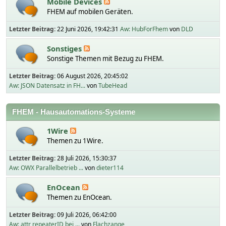
Mobile Devices
FHEM auf mobilen Geräten.
Letzter Beitrag:
22 Juni 2026, 19:42:31
Aw: HubForFhem
von
DLD
Sonstiges
Sonstige Themen mit Bezug zu FHEM.
Letzter Beitrag:
06 August 2026, 20:45:02
Aw: JSON Datensatz in FH...
von
TubeHead
FHEM - Hausautomations-Systeme
1Wire
Themen zu 1Wire.
Letzter Beitrag:
28 Juli 2026, 15:30:37
Aw: OWX Parallelbetrieb ...
von
dieter114
EnOcean
Themen zu EnOcean.
Letzter Beitrag:
09 Juli 2026, 06:42:00
Aw: attr repeaterID bei ...
von
Flachzange