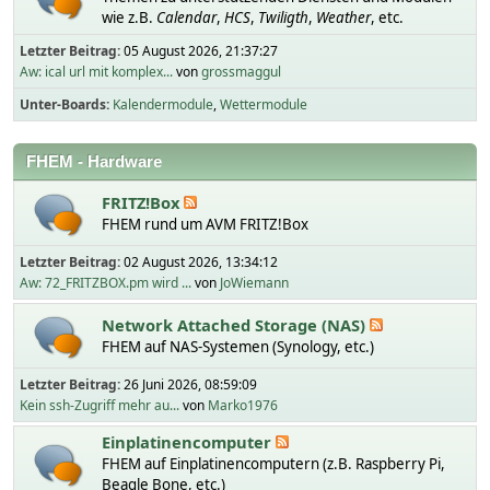
wie z.B.
Calendar
,
HCS
,
Twiligth
,
Weather
, etc.
Letzter Beitrag:
05 August 2026, 21:37:27
Aw: ical url mit komplex...
von
grossmaggul
Unter-Boards
Kalendermodule
Wettermodule
FHEM - Hardware
FRITZ!Box
FHEM rund um AVM FRITZ!Box
Letzter Beitrag:
02 August 2026, 13:34:12
Aw: 72_FRITZBOX.pm wird ...
von
JoWiemann
Network Attached Storage (NAS)
FHEM auf NAS-Systemen (Synology, etc.)
Letzter Beitrag:
26 Juni 2026, 08:59:09
Kein ssh-Zugriff mehr au...
von
Marko1976
Einplatinencomputer
FHEM auf Einplatinencomputern (z.B. Raspberry Pi,
Beagle Bone, etc.)