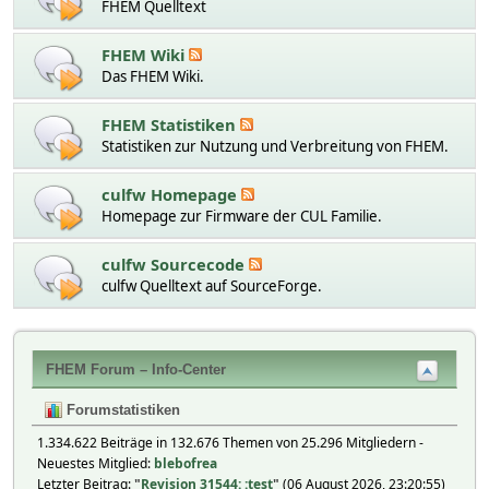
FHEM Quelltext
FHEM Wiki
Das FHEM Wiki.
FHEM Statistiken
Statistiken zur Nutzung und Verbreitung von FHEM.
culfw Homepage
Homepage zur Firmware der CUL Familie.
culfw Sourcecode
culfw Quelltext auf SourceForge.
FHEM Forum – Info-Center
Forumstatistiken
1.334.622 Beiträge in 132.676 Themen von 25.296 Mitgliedern -
Neuestes Mitglied:
blebofrea
Letzter Beitrag:
"
Revision 31544: :test
"
(06 August 2026, 23:20:55)