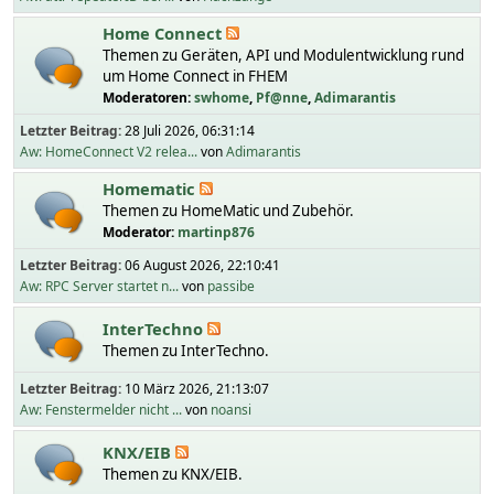
Home Connect
Themen zu Geräten, API und Modulentwicklung rund
um Home Connect in FHEM
Moderatoren:
swhome
,
Pf@nne
,
Adimarantis
Letzter Beitrag:
28 Juli 2026, 06:31:14
Aw: HomeConnect V2 relea...
von
Adimarantis
Homematic
Themen zu HomeMatic und Zubehör.
Moderator:
martinp876
Letzter Beitrag:
06 August 2026, 22:10:41
Aw: RPC Server startet n...
von
passibe
InterTechno
Themen zu InterTechno.
Letzter Beitrag:
10 März 2026, 21:13:07
Aw: Fenstermelder nicht ...
von
noansi
KNX/EIB
Themen zu KNX/EIB.