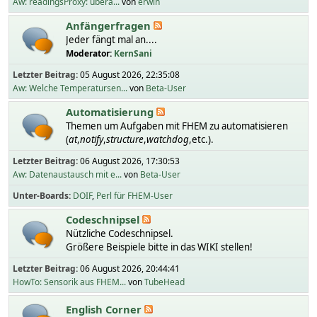
Aw: readingsProxy: übera...
von
erwin
Anfängerfragen
Jeder fängt mal an....
Moderator:
KernSani
Letzter Beitrag:
05 August 2026, 22:35:08
Aw: Welche Temperatursen...
von
Beta-User
Automatisierung
Themen um Aufgaben mit FHEM zu automatisieren
(
at
,
notify
,
structure
,
watchdog
,etc.).
Letzter Beitrag:
06 August 2026, 17:30:53
Aw: Datenaustausch mit e...
von
Beta-User
Unter-Boards
DOIF
Perl für FHEM-User
Codeschnipsel
Nützliche Codeschnipsel.
Größere Beispiele bitte in das WIKI stellen!
Letzter Beitrag:
06 August 2026, 20:44:41
HowTo: Sensorik aus FHEM...
von
TubeHead
English Corner