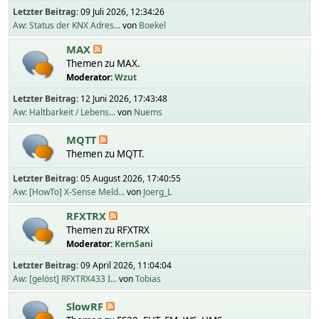
Letzter Beitrag:
09 Juli 2026, 12:34:26
Aw: Status der KNX Adres...
von
Boekel
MAX
Themen zu MAX.
Moderator:
Wzut
Letzter Beitrag:
12 Juni 2026, 17:43:48
Aw: Haltbarkeit / Lebens...
von
Nuems
MQTT
Themen zu MQTT.
Letzter Beitrag:
05 August 2026, 17:40:55
Aw: [HowTo] X-Sense Meld...
von
Joerg_L
RFXTRX
Themen zu RFXTRX
Moderator:
KernSani
Letzter Beitrag:
09 April 2026, 11:04:04
Aw: [gelöst] RFXTRX433 I...
von
Tobias
SlowRF