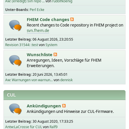
Aw: (erledigt) svn repo ...
von
rudolfkoenig
Unter-Boards
Perl Ecke
FHEM Code changes
Recent changes to Code repository in FHEM project on
svn.fhem.de
Letzter Beitrag:
06 August 2026, 23:20:55
Revision 31544: :test
von
System
Wunschliste
Anregungen, Ideen, Vorschläge für FHEM
Erweiterungen.
Letzter Beitrag:
20 Juni 2026, 13:45:01
Aw: Warnungen von warnun...
von
dennisk
CUL
Ankündigungen
Ankündigungen und Hinweise zur CUL-Firmware.
Letzter Beitrag:
30 August 2020, 17:33:25
Antw:LaCrosse für CUL
von
Ralf9