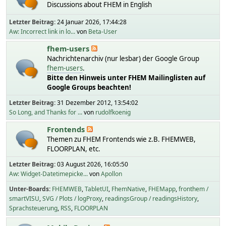
Discussions about FHEM in English
Letzter Beitrag:
24 Januar 2026, 17:44:28
Aw: Incorrect link in lo...
von
Beta-User
fhem-users
Nachrichtenarchiv (nur lesbar) der Google Group
fhem-users
.
Bitte den Hinweis unter FHEM Mailinglisten auf
Google Groups beachten!
Letzter Beitrag:
31 Dezember 2012, 13:54:02
So Long, and Thanks for ...
von
rudolfkoenig
Frontends
Themen zu FHEM Frontends wie z.B. FHEMWEB,
FLOORPLAN, etc.
Letzter Beitrag:
03 August 2026, 16:05:50
Aw: Widget-Datetimepicke...
von
Apollon
Unter-Boards
FHEMWEB
TabletUI
FhemNative
FHEMapp
fronthem /
smartVISU
SVG / Plots / logProxy
readingsGroup / readingsHistory
Sprachsteuerung
RSS
FLOORPLAN