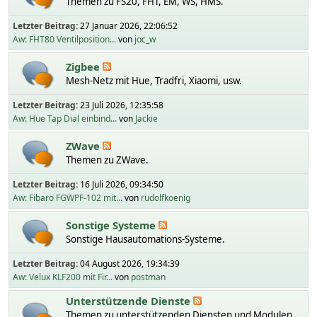
Themen zu FS20, FHT, EM, WS, HMS.
Letzter Beitrag:
27 Januar 2026, 22:06:52
Aw: FHT80 Ventilposition...
von
joc_w
Zigbee
Mesh-Netz mit Hue, Tradfri, Xiaomi, usw.
Letzter Beitrag:
23 Juli 2026, 12:35:58
Aw: Hue Tap Dial einbind...
von
Jackie
ZWave
Themen zu ZWave.
Letzter Beitrag:
16 Juli 2026, 09:34:50
Aw: Fibaro FGWPF-102 mit...
von
rudolfkoenig
Sonstige Systeme
Sonstige Hausautomations-Systeme.
Letzter Beitrag:
04 August 2026, 19:34:39
Aw: Velux KLF200 mit Fir...
von
postman
Unterstützende Dienste
Themen zu unterstützenden Diensten und Modulen