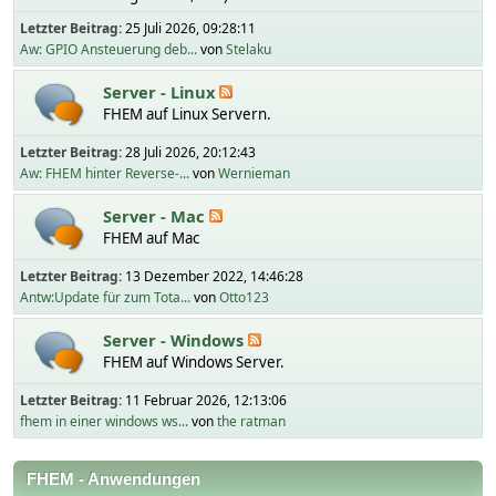
Letzter Beitrag:
25 Juli 2026, 09:28:11
Aw: GPIO Ansteuerung deb...
von
Stelaku
Server - Linux
FHEM auf Linux Servern.
Letzter Beitrag:
28 Juli 2026, 20:12:43
Aw: FHEM hinter Reverse-...
von
Wernieman
Server - Mac
FHEM auf Mac
Letzter Beitrag:
13 Dezember 2022, 14:46:28
Antw:Update für zum Tota...
von
Otto123
Server - Windows
FHEM auf Windows Server.
Letzter Beitrag:
11 Februar 2026, 12:13:06
fhem in einer windows ws...
von
the ratman
FHEM - Anwendungen