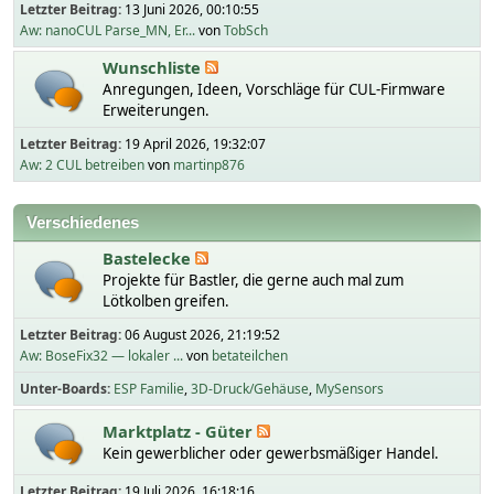
Letzter Beitrag:
13 Juni 2026, 00:10:55
Aw: nanoCUL Parse_MN, Er...
von
TobSch
Wunschliste
Anregungen, Ideen, Vorschläge für CUL-Firmware
Erweiterungen.
Letzter Beitrag:
19 April 2026, 19:32:07
Aw: 2 CUL betreiben
von
martinp876
Verschiedenes
Bastelecke
Projekte für Bastler, die gerne auch mal zum
Lötkolben greifen.
Letzter Beitrag:
06 August 2026, 21:19:52
Aw: BoseFix32 — lokaler ...
von
betateilchen
Unter-Boards
ESP Familie
3D-Druck/Gehäuse
MySensors
Marktplatz - Güter
Kein gewerblicher oder gewerbsmäßiger Handel.
Letzter Beitrag:
19 Juli 2026, 16:18:16