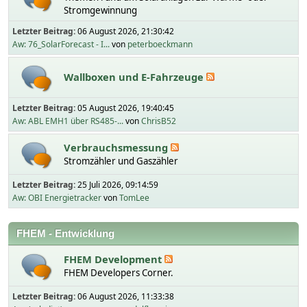
Stromgewinnung
Letzter Beitrag:
06 August 2026, 21:30:42
Aw: 76_SolarForecast - I...
von
peterboeckmann
Wallboxen und E-Fahrzeuge
Letzter Beitrag:
05 August 2026, 19:40:45
Aw: ABL EMH1 über RS485-...
von
ChrisB52
Verbrauchsmessung
Stromzähler und Gaszähler
Letzter Beitrag:
25 Juli 2026, 09:14:59
Aw: OBI Energietracker
von
TomLee
FHEM - Entwicklung
FHEM Development
FHEM Developers Corner.
Letzter Beitrag:
06 August 2026, 11:33:38