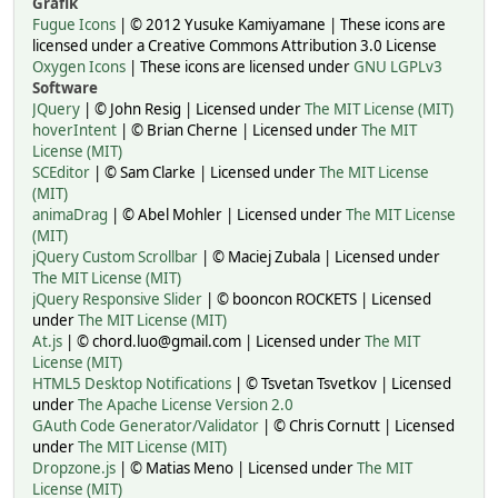
Grafik
Fugue Icons
| © 2012 Yusuke Kamiyamane | These icons are
licensed under a Creative Commons Attribution 3.0 License
Oxygen Icons
| These icons are licensed under
GNU LGPLv3
Software
JQuery
| © John Resig | Licensed under
The MIT License (MIT)
hoverIntent
| © Brian Cherne | Licensed under
The MIT
License (MIT)
SCEditor
| © Sam Clarke | Licensed under
The MIT License
(MIT)
animaDrag
| © Abel Mohler | Licensed under
The MIT License
(MIT)
jQuery Custom Scrollbar
| © Maciej Zubala | Licensed under
The MIT License (MIT)
jQuery Responsive Slider
| © booncon ROCKETS | Licensed
under
The MIT License (MIT)
At.js
| © chord.luo@gmail.com | Licensed under
The MIT
License (MIT)
HTML5 Desktop Notifications
| © Tsvetan Tsvetkov | Licensed
under
The Apache License Version 2.0
GAuth Code Generator/Validator
| © Chris Cornutt | Licensed
under
The MIT License (MIT)
Dropzone.js
| © Matias Meno | Licensed under
The MIT
License (MIT)