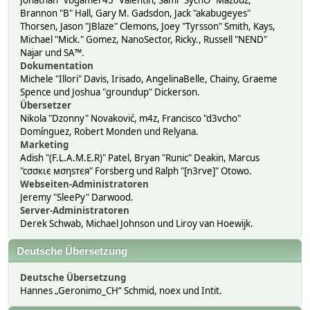
Jonathan "vbgamer45" Valentin, Sami "SychO" Mazouz,
Brannon "B" Hall, Gary M. Gadsdon, Jack "akabugeyes"
Thorsen, Jason "JBlaze" Clemons, Joey "Tyrsson" Smith, Kays,
Michael "Mick." Gomez, NanoSector, Ricky., Russell "NEND"
Najar und SA™.
Dokumentation
Michele "Illori" Davis, Irisado, AngelinaBelle, Chainy, Graeme
Spence und Joshua "groundup" Dickerson.
Übersetzer
Nikola "Dzonny" Novaković, m4z, Francisco "d3vcho"
Domínguez, Robert Monden und Relyana.
Marketing
Adish "(F.L.A.M.E.R)" Patel, Bryan "Runic" Deakin, Marcus
"cσσкιє мσηѕтєя" Forsberg und Ralph "[n3rve]" Otowo.
Webseiten-Administratoren
Jeremy "SleePy" Darwood.
Server-Administratoren
Derek Schwab, Michael Johnson und Liroy van Hoewijk.
Deutsche Übersetzung
Deutsche Übersetzung
Hannes „Geronimo_CH“ Schmid, noex und Intit.