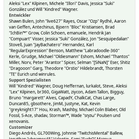
Aleksi "Lex" Kilpinen, Michele "Illori" Davis, Jessica "Suki"
González und Will "Kindred" Wagner.
Entwickler
Shawn Bulen, John "live627" Rayes, Oscar "Ozp" Rydhé, Aaron
van Geffen, Antechinus, Bjoern "Bloc" Kristiansen, Brad
"IchBin™" Grow, Colin Schoen, emanuele, Hendrik Jan
"Compuart" Visser, Jessica "Suki" González, Jon "Sesquipedalian"
Stovell, Juan "JayBachatero" Hernandez, Karl
"RegularExpression" Benson, Matthew "Labradoodle-360"
Kerle, Grudge, Michael "Oldiesmann" Eshom, Michael "Thantos"
Miller, Norv, Peter "Arantor" Spicer, Selman "[SiNaN]" Eser, Shitiz
"Dragooon" Garg, Theodore "Orstio" Hildebrandt, Thorsten
"TE" Eurich und winrules.
Support Spezialisten
Will "Kindred" Wagner, Doug Heffernan, lurkalot, Steve, Aleksi
"Lex" Kilpinen, br360, GigaWatt, ziycon, Adam Tallon, Bigguy,
Bruno "margarett" Alves, CapadY, ChalkCat, Chas Large,
Duncan85, gbsothere, JimM, Justyne, Kat, Kevin
"greyknight17" Hou, Krash, Mashby, Michael Colin Blaber, Old
Fossil, S-Ace, shadav, Storman™, Wade "sησω" Poulsen und
xenovanis.
Customizer
Diego Andrés, GL700Wing, Johnnie "TwitchisMental" Ballew,