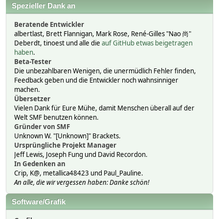
Spezieller Dank an
Beratende Entwickler
albertlast, Brett Flannigan, Mark Rose, René-Gilles "Nao 尚"
Deberdt, tinoest und alle die
auf GitHub etwas beigetragen
haben
.
Beta-Tester
Die unbezahlbaren Wenigen, die unermüdlich Fehler finden,
Feedback geben und die Entwickler noch wahnsinniger
machen.
Übersetzer
Vielen Dank für Eure Mühe, damit Menschen überall auf der
Welt SMF benutzen können.
Gründer von SMF
Unknown W. "[Unknown]" Brackets.
Ursprüngliche Projekt Manager
Jeff Lewis, Joseph Fung und David Recordon.
In Gedenken an
Crip, K@, metallica48423 und Paul_Pauline.
An alle, die wir vergessen haben: Danke schön!
Software/Grafik