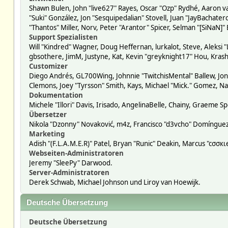
Shawn Bulen, John "live627" Rayes, Oscar "Ozp" Rydhé, Aaron va
"Suki" González, Jon "Sesquipedalian" Stovell, Juan "JayBacha
"Thantos" Miller, Norv, Peter "Arantor" Spicer, Selman "[SiNaN]"
Support Spezialisten
Will "Kindred" Wagner, Doug Heffernan, lurkalot, Steve, Aleksi 
gbsothere, JimM, Justyne, Kat, Kevin "greyknight17" Hou, Krash
Customizer
Diego Andrés, GL700Wing, Johnnie "TwitchisMental" Ballew, Jon
Clemons, Joey "Tyrsson" Smith, Kays, Michael "Mick." Gomez, Na
Dokumentation
Michele "Illori" Davis, Irisado, AngelinaBelle, Chainy, Graeme
Übersetzer
Nikola "Dzonny" Novaković, m4z, Francisco "d3vcho" Domíngue
Marketing
Adish "(F.L.A.M.E.R)" Patel, Bryan "Runic" Deakin, Marcus "cσσ
Webseiten-Administratoren
Jeremy "SleePy" Darwood.
Server-Administratoren
Derek Schwab, Michael Johnson und Liroy van Hoewijk.
Deutsche Übersetzung
Deutsche Übersetzung