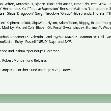
n Geffen, Antechinus, Bjoern "Bloc" Kristiansen, Brad "IchBin™" Grow, Co
tero" Hernandez, Karl "RegularExpression" Benson, Matthew "Labradoodle
 Eser, Shitiz "Dragooon" Garg, Theodore "Orstio" Hildebrandt, Thorsten "T
"Lex" Kilpinen, br360, GigaWatt, ziycon, Adam Tallon, Bigguy, Bruno "mar
, Mashby, Michael Colin Blaber, Old Fossil, S-Ace, shadav, Storman™, Wa
athan "vbgamer45" Valentin, Sami "SychO" Mazouz, Brannon "B" Hall, Gar
noSector, Ricky., Russell "NEND" Najar und SA™.
 Spence und Joshua "groundup" Dickerson.
z, Robert Monden und Relyana.
кιє мσηѕтєя" Forsberg und Ralph "[n3rve]" Otowo.