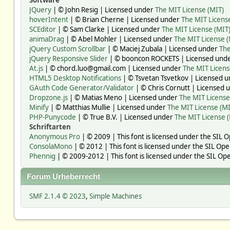
Software
JQuery
| © John Resig | Licensed under
The MIT License (MIT)
hoverIntent
| © Brian Cherne | Licensed under
The MIT Licens
SCEditor
| © Sam Clarke | Licensed under
The MIT License (MIT
animaDrag
| © Abel Mohler | Licensed under
The MIT License (
jQuery Custom Scrollbar
| © Maciej Zubala | Licensed under
The
jQuery Responsive Slider
| © booncon ROCKETS | Licensed und
At.js
| © chord.luo@gmail.com | Licensed under
The MIT Licens
HTML5 Desktop Notifications
| © Tsvetan Tsvetkov | Licensed 
GAuth Code Generator/Validator
| © Chris Cornutt | Licensed
Dropzone.js
| © Matias Meno | Licensed under
The MIT License
Minify
| © Matthias Mullie | Licensed under
The MIT License (MI
PHP-Punycode
| © True B.V. | Licensed under
The MIT License 
Schriftarten
Anonymous Pro
| © 2009 | This font is licensed under the SIL 
ConsolaMono
| © 2012 | This font is licensed under the SIL Ope
Phennig
| © 2009-2012 | This font is licensed under the SIL Ope
Forum Urheberrecht
SMF 2.1.4 © 2023
,
Simple Machines