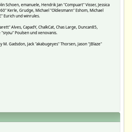
lin Schoen, emanuele, Hendrik Jan "Compuart" Visser, Jessica
-360" Kerle, Grudge, Michael "Oldiesmann" Eshom, Michael
E" Eurich und winrules.
garett" Alves, CapadY, ChalkCat, Chas Large, Duncan85,
de "sησω" Poulsen und xenovanis.
y M. Gadsdon, Jack "akabugeyes" Thorsen, Jason "JBlaze"