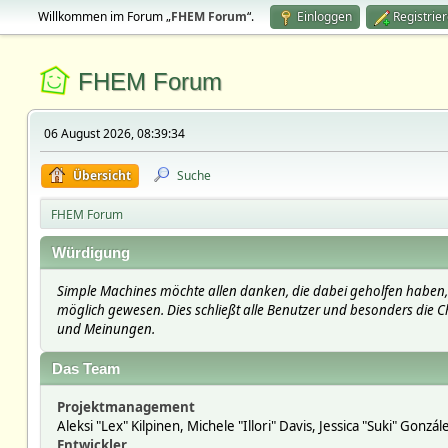
Willkommen im Forum „
FHEM Forum
“.
Einloggen
Registrie
FHEM Forum
06 August 2026, 08:39:34
Übersicht
Suche
FHEM Forum
Würdigung
Simple Machines möchte allen danken, die dabei geholfen haben, 
möglich gewesen. Dies schließt alle Benutzer und besonders die Ch
und Meinungen.
Das Team
Projektmanagement
Aleksi "Lex" Kilpinen, Michele "Illori" Davis, Jessica "Suki" Gonzá
Entwickler