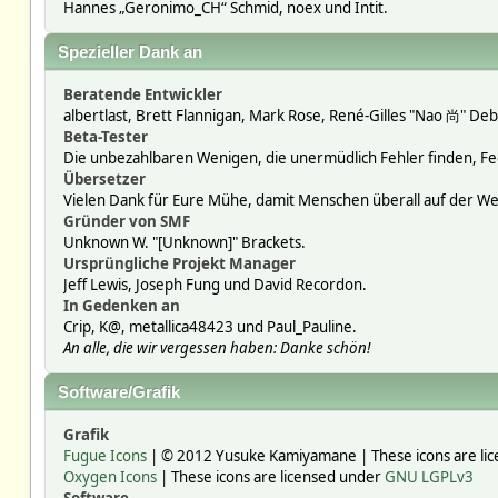
Hannes „Geronimo_CH“ Schmid, noex und Intit.
Spezieller Dank an
Beratende Entwickler
albertlast, Brett Flannigan, Mark Rose, René-Gilles "Nao 尚" Deb
Beta-Tester
Die unbezahlbaren Wenigen, die unermüdlich Fehler finden, F
Übersetzer
Vielen Dank für Eure Mühe, damit Menschen überall auf der W
Gründer von SMF
Unknown W. "[Unknown]" Brackets.
Ursprüngliche Projekt Manager
Jeff Lewis, Joseph Fung und David Recordon.
In Gedenken an
Crip, K@, metallica48423 und Paul_Pauline.
An alle, die wir vergessen haben: Danke schön!
Software/Grafik
Grafik
Fugue Icons
| © 2012 Yusuke Kamiyamane | These icons are lic
Oxygen Icons
| These icons are licensed under
GNU LGPLv3