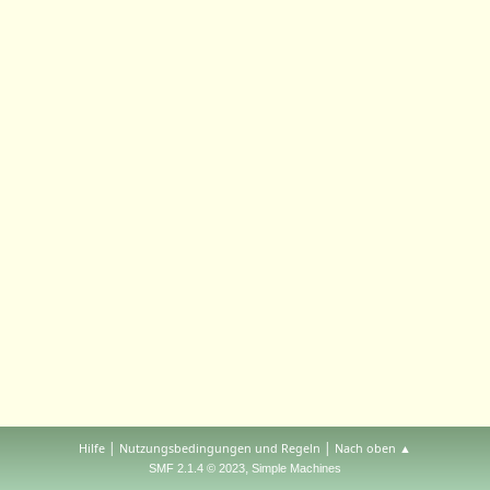
|
|
Hilfe
Nutzungsbedingungen und Regeln
Nach oben ▲
,
SMF 2.1.4 © 2023
Simple Machines