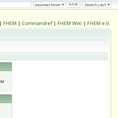
|
FHEM
|
Commandref
|
FHEM Wiki
|
FHEM e.V.
EM