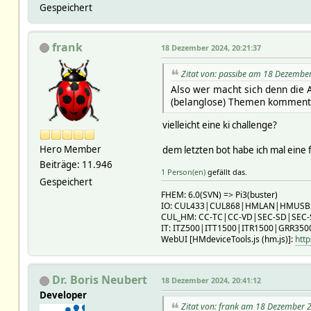
Gespeichert
frank
18 Dezember 2024, 20:21:37
Zitat von: passibe am 18 Dezembe
Also wer macht sich denn die Ar
(belanglose) Themen kommenti
vielleicht eine ki challenge?
Hero Member
dem letzten bot habe ich mal eine f
Beiträge: 11.946
1 Person(en)
gefällt das.
Gespeichert
FHEM: 6.0(SVN) => Pi3(buster)
IO: CUL433|CUL868|HMLAN|HMUS
CUL_HM: CC-TC|CC-VD|SEC-SD|SEC
IT: ITZ500|ITT1500|ITR1500|GRR350
WebUI [HMdeviceTools.js (hm.js)]:
http
Dr. Boris Neubert
18 Dezember 2024, 20:41:12
Developer
Zitat von: frank am 18 Dezember 