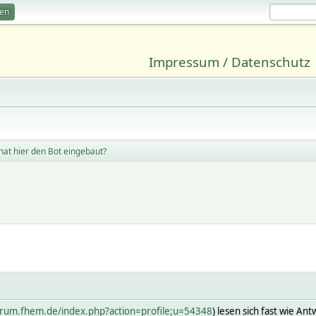
ren
Impressum / Datenschutz
hat hier den Bot eingebaut?
forum.fhem.de/index.php?action=profile;u=54348
) lesen sich fast wie An