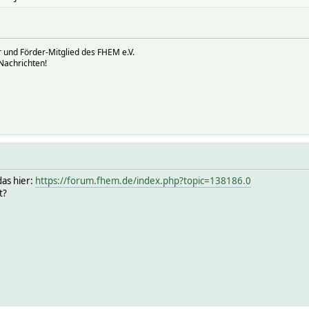
 und Förder-Mitglied des FHEM e.V.
Nachrichten!
das hier:
https://forum.fhem.de/index.php?topic=138186.0
t?