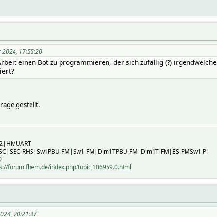
r 2024, 17:55:20
beit einen Bot zu programmieren, der sich zufällig (?) irgendwelche F
ert?
rage gestellt.
B2|HMUART
-SC|SEC-RHS|Sw1PBU-FM|Sw1-FM|Dim1TPBU-FM|Dim1T-FM|ES-PMSw1-Pl
0
s://forum.fhem.de/index.php/topic,106959.0.html
2024, 20:21:37