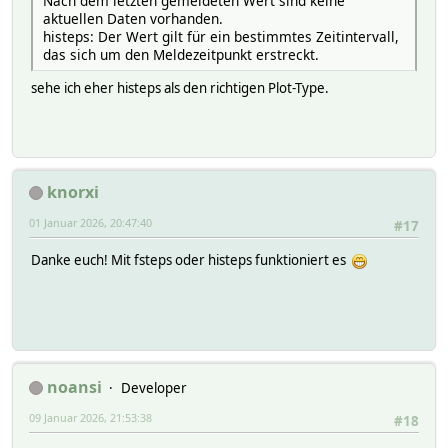
Nach dem letzten gemeldeten Wert sind keine
aktuellen Daten vorhanden.
histeps: Der Wert gilt für ein bestimmtes Zeitintervall,
das sich um den Meldezeitpunkt erstreckt.
sehe ich eher histeps als den richtigen Plot-Type.
knorxi
01 Januar 2026, 20:47:40
#17
Danke euch! Mit fsteps oder histeps funktioniert es
noansi
Developer
09 Januar 2026, 21:53:38
#18