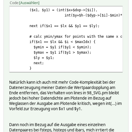
Code
Auswählen
($x1, $y1) = (int($x+$dxp->[$i]),
int($y+$h-($dyp->[$i]-$min)*$hmul)
next if($x1 == $lx && $y1 == $ly);
# calc ymin/ymax for points with the same x coordi
if($x1 == $lx && $i < $maxIdx) {
$ymin = $y1 if($y1 < $ymin);
$ymax = $y1 if($y1 > $ymax);
$ly = $y1;
next;
}
Natürlich kann ich auch mit mehr Code-Komplexität bei der
Datenerzeugung meiner Daten die Wertpaardopplung am
Ende entfernen, das Verhalten von lines in 98_SVG.pm bleibt
jedoch bei hoher Datendichte am Plotende im Bezug auf
Weglassen der Ausgabe am Plotende kritisch, wegen int(...) im
Vorfeld zur Erzeugung von $x1 und $y1.
Dann noch im Bezug auf die Ausgabe eines einzelnen
Datenpaares bei fsteps, histeps und ibars, mich irrtiert die