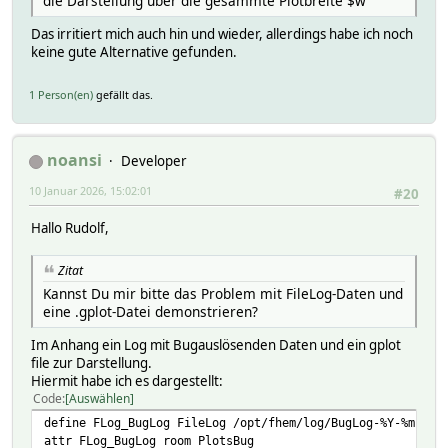
die Darstellung über die gesammte Plotbreite $w
Das irritiert mich auch hin und wieder, allerdings habe ich noch
keine gute Alternative gefunden.
1 Person(en)
gefällt das.
noansi
Developer
10 Januar 2026, 15:02:01
#20
Hallo Rudolf,
Zitat
Kannst Du mir bitte das Problem mit FileLog-Daten und
eine .gplot-Datei demonstrieren?
Im Anhang ein Log mit Bugauslösenden Daten und ein gplot
file zur Darstellung.
Hiermit habe ich es dargestellt:
Code
Auswählen
define FLog_BugLog FileLog /opt/fhem/log/BugLog-%Y-%m.log
attr FLog_BugLog room PlotsBug