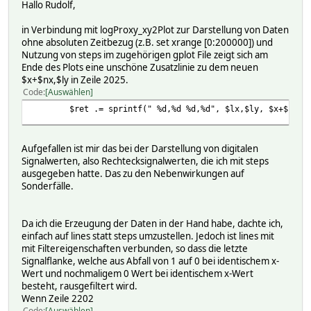
Hallo Rudolf,
in Verbindung mit logProxy_xy2Plot zur Darstellung von Daten
ohne absoluten Zeitbezug (z.B. set xrange [0:200000]) und
Nutzung von steps im zugehörigen gplot File zeigt sich am
Ende des Plots eine unschöne Zusatzlinie zu dem neuen
$x+$nx,$ly in Zeile 2025.
Code
Auswählen
$ret .= sprintf(" %d,%d %d,%d", $lx,$ly, $x+$nx,$l
Aufgefallen ist mir das bei der Darstellung von digitalen
Signalwerten, also Rechtecksignalwerten, die ich mit steps
ausgegeben hatte. Das zu den Nebenwirkungen auf
Sonderfälle.
Da ich die Erzeugung der Daten in der Hand habe, dachte ich,
einfach auf lines statt steps umzustellen. Jedoch ist lines mit
mit Filtereigenschaften verbunden, so dass die letzte
Signalflanke, welche aus Abfall von 1 auf 0 bei identischem x-
Wert und nochmaligem 0 Wert bei identischem x-Wert
besteht, rausgefiltert wird.
Wenn Zeile 2202
Code
Auswählen