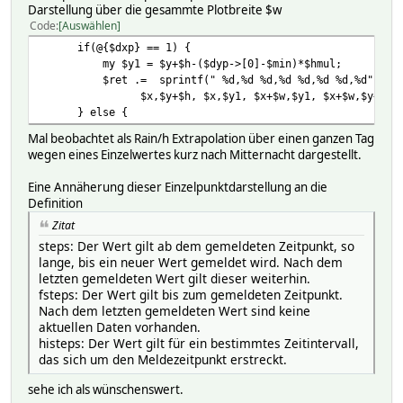
Darstellung über die gesammte Plotbreite $w
Code
Auswählen
if(@{$dxp} == 1) {
my $y1 = $y+$h-($dyp->[0]-$min)*$hmul;
$ret .= sprintf(" %d,%d %d,%d %d,%d %d,%d",
$x,$y+$h, $x,$y1, $x+$w,$y1, $x+$w,$y+$h)
} else {
Mal beobachtet als Rain/h Extrapolation über einen ganzen Tag
wegen eines Einzelwertes kurz nach Mitternacht dargestellt.
Eine Annäherung dieser Einzelpunktdarstellung an die
Definition
Zitat
steps: Der Wert gilt ab dem gemeldeten Zeitpunkt, so
lange, bis ein neuer Wert gemeldet wird. Nach dem
letzten gemeldeten Wert gilt dieser weiterhin.
fsteps: Der Wert gilt bis zum gemeldeten Zeitpunkt.
Nach dem letzten gemeldeten Wert sind keine
aktuellen Daten vorhanden.
histeps: Der Wert gilt für ein bestimmtes Zeitintervall,
das sich um den Meldezeitpunkt erstreckt.
sehe ich als wünschenswert.