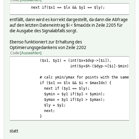
next if($x1 == $lx && $y1 == $ly);
entfällt, dann wird es korrekt dargestellt, da dann die Abfrage
auf den letzten Dateneintrag $i < $maxIdx in Zeile 2205 für
die Ausgabe des Signalabfalls sorgt.
Ebenso funktioniert zur Erhaltung des
Optimierungsgedankens von Zeile 2202
Code
Auswählen
($x1, $y1) = (int($x+$dxp->[$i]),
int($y+$h-($dyp->[$i]-$min)*$hmul
# calc ymin/ymax for points with the same x coo
if ($x1 == $lx && $i < $maxIdx) {
next if ($y1 == $ly);
$ymin = $y1 if($y1 < $ymin);
$ymax = $y1 if($y1 > $ymax);
$ly = $y1;
next;
}
statt