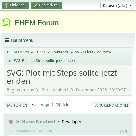
Einloggen
Registrieren
FHEM Forum
Hauptmenü
FHEM Forum
FHEM
Frontends
SVG / Plots / logProxy
►
►
►
SVG: Plot mit Steps sollte jetzt enden
►
SVG: Plot mit Steps sollte jetzt
enden
Begonnen von Dr. Boris Neubert, 01 Dezember 2025, 20:30:37
1
Alle
Seiten
2
NACH UNTEN
BENUTZER-AKTIONEN
Dr. Boris Neubert
Developer
31 Dezember 2025, 09:54:08
#15