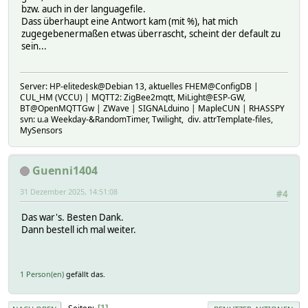
bzw. auch in der languagefile.
Dass überhaupt eine Antwort kam (mit %), hat mich
zugegebenermaßen etwas überrascht, scheint der default zu
sein...
Server: HP-elitedesk@Debian 13, aktuelles FHEM@ConfigDB |
CUL_HM (VCCU) | MQTT2: ZigBee2mqtt, MiLight@ESP-GW,
BT@OpenMQTTGw | ZWave | SIGNALduino | MapleCUN | RHASSPY
svn: u.a Weekday-&RandomTimer, Twilight, div. attrTemplate-files,
MySensors
Guenni1404
31 Dezember 2025, 14:51:08
#4
Das war's. Besten Dank.
Dann bestell ich mal weiter.
1 Person(en)
gefällt das.