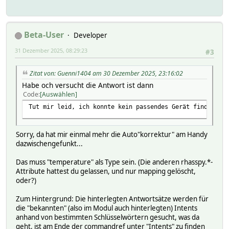
setstate Thermometer_TX29_06 2025-12-28 17:02:24 temperat
setstate Thermometer_TX29_06 2025-12-28 16:59:11 textOeff
Grund:\
Beta-User
Differenz Aussen zu Innentemperater\
Developer
Luftfeuchte
31 Dezember 2025, 08:29:23
#3
setstate Thermometer_TX29_06 2025-12-28 16:59:11 wandHumi
setstate Thermometer_TX29_06 2025-12-28 16:59:11 wandTemp
Zitat von: Guenni1404 am 30 Dezember 2025, 23:16:02
Habe och versucht die Antwort ist dann
Code
Auswählen
Tut mir leid, ich konnte kein passendes Gerät finden
Sorry, da hat mir einmal mehr die Auto"korrektur" am Handy
dazwischengefunkt...
Das muss "temperature" als Type sein. (Die anderen rhasspy.*-
Attribute hattest du gelassen, und nur mapping gelöscht,
oder?)
Zum Hintergrund: Die hinterlegten Antwortsätze werden für
die "bekannten" (also im Modul auch hinterlegten) Intents
anhand von bestimmten Schlüsselwörtern gesucht, was da
geht, ist am Ende der commandref unter "Intents" zu finden