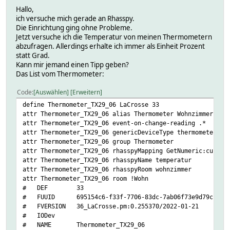
Hallo,
ich versuche mich gerade an Rhasspy.
Die Einrichtung ging ohne Probleme.
Jetzt versuche ich die Temperatur von meinen Thermometern
abzufragen. Allerdings erhalte ich immer als Einheit Prozent
statt Grad.
Kann mir jemand einen Tipp geben?
Das List vom Thermometer:
Code
Auswählen
Erweitern
define Thermometer_TX29_06 LaCrosse 33
attr Thermometer_TX29_06 alias Thermometer Wohnzimmer
attr Thermometer_TX29_06 event-on-change-reading .*
attr Thermometer_TX29_06 genericDeviceType thermometer
attr Thermometer_TX29_06 group Thermometer
attr Thermometer_TX29_06 rhasspyMapping GetNumeric:curren
attr Thermometer_TX29_06 rhasspyName temperatur
attr Thermometer_TX29_06 rhasspyRoom wohnzimmer
attr Thermometer_TX29_06 room !Wohn
# DEF 33
# FUUID 695154c6-f33f-7706-83dc-7ab06f73e9d79cf5
# FVERSION 36_LaCrosse.pm:0.255370/2022-01-21
# IODev
# NAME Thermometer_TX29_06