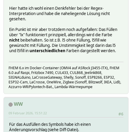
Hier hatte ich wohl einen Denkfehler bei der Regex-
Interpretation und habe die naheliegende Lösung nicht
gesehen.
Ein Punkt ist mir aber trotzdem noch aufgefallen: Das Füllen
über "lx" funktioniert prinzipiell, allerdings wird die Farbe
nicht
beibehalten. So ist z.B. l5 ohne Füllung, l5fill wie
gewünscht mit Füllung. Die Unstimmigkeit liegt darin das l5
und l5fill in
unterschiedlichen
Farben dargestellt werden.
FHEM 6.x im Docker-Container (OMV4 auf ASRock J3455-ITX), FHEM
6.0 auf Raspi, Fritzbox 7490, CUL433, CUL868, Jeelink868,
SIGNALduino, LaCrosseGateway, Shelly, Sonoff, ESP8266, ESP32,
ESP32-Cam, LaCrosse, OneWire, Zigbee (Sonoff, Blitzwolf, IKEA, Lidl),
Azzurro-WR/Pylontech-Bat., Lambda-Wärmepumpe
WW
09 Februar 2026, 15:51:22
#6
Für das Ausfüllen des Symbols habe ich einen
Änderungsvorschlag (siehe Diff-Datei).