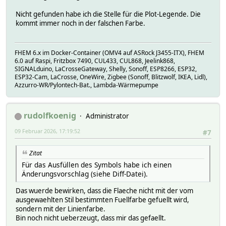
Nicht gefunden habe ich die Stelle für die Plot-Legende. Die
kommt immer noch in der falschen Farbe.
FHEM 6.x im Docker-Container (OMV4 auf ASRock J3455-ITX), FHEM
6.0 auf Raspi, Fritzbox 7490, CUL433, CUL868, Jeelink868,
SIGNALduino, LaCrosseGateway, Shelly, Sonoff, ESP8266, ESP32,
ESP32-Cam, LaCrosse, OneWire, Zigbee (Sonoff, Blitzwolf, IKEA, Lidl),
Azzurro-WR/Pylontech-Bat., Lambda-Wärmepumpe
rudolfkoenig
Administrator
09 Februar 2026, 17:19:52
#7
Zitat
Für das Ausfüllen des Symbols habe ich einen
Änderungsvorschlag (siehe Diff-Datei).
Das wuerde bewirken, dass die Flaeche nicht mit der vom
ausgewaehlten Stil bestimmten Fuellfarbe gefuellt wird,
sondern mit der Linienfarbe.
Bin noch nicht ueberzeugt, dass mir das gefaellt.