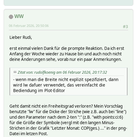
WW
06 Februar 2026, 20:50:06
#3
Lieber Rudi,
erst einmal vielen Dank für die prompte Reaktion. Da ich erst
Anfang der Woche wieder zu Hause bin und auch noch nicht
deine Änderungen sehe, vorab nur ein paar Anmerkungen.
Zitat von: rudolfkoenig am 06 Februar 2026, 20:17:32
- wenn man die Breite nicht explizit spezifiziert, dann
wird lw dafuer verwendet, das vereinfacht die
Bediendung im Plot-Editor
Geht damit nicht ein Freiheitsgrad verloren? Mein Vorschlag
benutzte "lw" für die Dicke der Striche (wie z.B. auch bei "line")
und den Parameter nach dem 2-ten ":" (z.B. "with points:ci:6)
für die Größe der Symbole (vergl mit den langen Minus-
Strichen in der Grafik "Letzter Monat: COP(ges.) ..." in der png-
Datei im letzen Post.