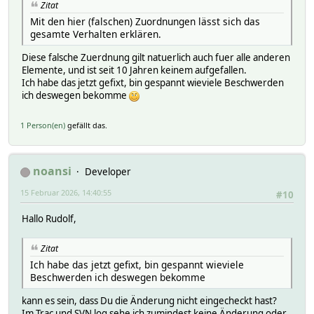
Zitat
.SVGplot.l7fill_stripe { stroke:gray; fill:url(#gr7_str
Mit den hier (falschen) Zuordnungen lässt sich das
.SVGplot.l8fill_stripe { stroke:yellow; fill:url(#gr8_st
gesamte Verhalten erklären.
Diese falsche Zuerdnung gilt natuerlich auch fuer alle anderen
Elemente, und ist seit 10 Jahren keinem aufgefallen.
Ich habe das jetzt gefixt, bin gespannt wieviele Beschwerden
ich deswegen bekomme
1 Person(en)
gefällt das.
noansi
Developer
15 Februar 2026, 14:40:55
#10
Hallo Rudolf,
Zitat
Ich habe das jetzt gefixt, bin gespannt wieviele
Beschwerden ich deswegen bekomme
kann es sein, dass Du die Änderung nicht eingecheckt hast?
Im Trac und SVN log sehe ich zumindest keine Änderung oder