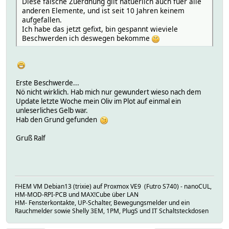
Diese falsche Zuerdnung gilt natuerlich auch fuer alle
anderen Elemente, und ist seit 10 Jahren keinem
aufgefallen.
Ich habe das jetzt gefixt, bin gespannt wieviele
Beschwerden ich deswegen bekomme
Erste Beschwerde...
Nö nicht wirklich. Hab mich nur gewundert wieso nach dem
Update letzte Woche mein Oliv im Plot auf einmal ein
unleserliches Gelb war.
Hab den Grund gefunden
Gruß Ralf
FHEM VM Debian13 (trixie) auf Proxmox VE9 (Futro S740) - nanoCUL,
HM-MOD-RPI-PCB und MAX!Cube über LAN
HM- Fensterkontakte, UP-Schalter, Bewegungsmelder und ein
Rauchmelder sowie Shelly 3EM, 1PM, PlugS und IT Schaltsteckdosen