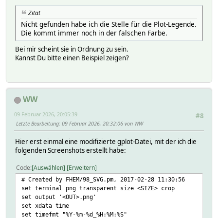
Zitat
Nicht gefunden habe ich die Stelle für die Plot-Legende.
Die kommt immer noch in der falschen Farbe.
Bei mir scheint sie in Ordnung zu sein.
Kannst Du bitte einen Beispiel zeigen?
WW
09 Februar 2026, 20:05:39
#8
Letzte Bearbeitung
: 09 Februar 2026, 20:32:06 von WW
Hier erst einmal eine modifizierte gplot-Datei, mit der ich die
folgenden Screenshots erstellt habe:
Code
Auswählen
Erweitern
# Created by FHEM/98_SVG.pm, 2017-02-28 11:30:56
set terminal png transparent size <SIZE> crop
set output '<OUT>.png'
set xdata time
set timefmt "%Y-%m-%d_%H:%M:%S"