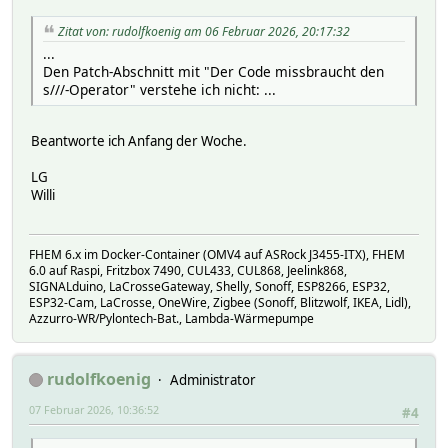
Zitat von: rudolfkoenig am 06 Februar 2026, 20:17:32
...
Den Patch-Abschnitt mit "Der Code missbraucht den
s///-Operator" verstehe ich nicht: ...
Beantworte ich Anfang der Woche.
LG
Willi
FHEM 6.x im Docker-Container (OMV4 auf ASRock J3455-ITX), FHEM
6.0 auf Raspi, Fritzbox 7490, CUL433, CUL868, Jeelink868,
SIGNALduino, LaCrosseGateway, Shelly, Sonoff, ESP8266, ESP32,
ESP32-Cam, LaCrosse, OneWire, Zigbee (Sonoff, Blitzwolf, IKEA, Lidl),
Azzurro-WR/Pylontech-Bat., Lambda-Wärmepumpe
rudolfkoenig
Administrator
07 Februar 2026, 10:36:52
#4