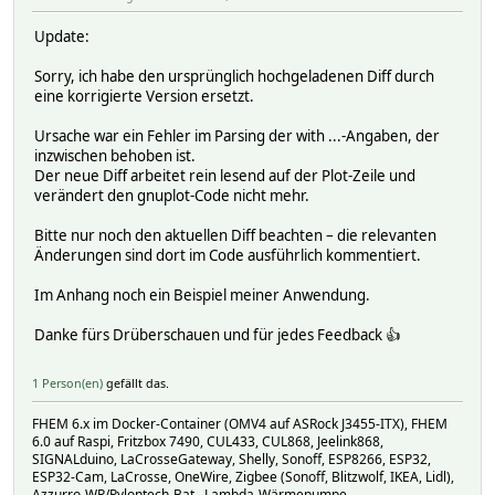
Update:
Sorry, ich habe den ursprünglich hochgeladenen Diff durch
eine korrigierte Version ersetzt.
Ursache war ein Fehler im Parsing der with ...-Angaben, der
inzwischen behoben ist.
Der neue Diff arbeitet rein lesend auf der Plot-Zeile und
verändert den gnuplot-Code nicht mehr.
Bitte nur noch den aktuellen Diff beachten – die relevanten
Änderungen sind dort im Code ausführlich kommentiert.
Im Anhang noch ein Beispiel meiner Anwendung.
Danke fürs Drüberschauen und für jedes Feedback 👍
1 Person(en)
gefällt das.
FHEM 6.x im Docker-Container (OMV4 auf ASRock J3455-ITX), FHEM
6.0 auf Raspi, Fritzbox 7490, CUL433, CUL868, Jeelink868,
SIGNALduino, LaCrosseGateway, Shelly, Sonoff, ESP8266, ESP32,
ESP32-Cam, LaCrosse, OneWire, Zigbee (Sonoff, Blitzwolf, IKEA, Lidl),
Azzurro-WR/Pylontech-Bat., Lambda-Wärmepumpe