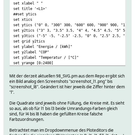
set xlabel " "
set title '<L1>'
##set ytics
set xtics
set ytics ("0" 0, "300" 300, "600" 600, "900" 900, "1200"
set y2tics ("3" 3, "3.5" 3.5, "4" 4, "4.5" 4.5, "5" 5, "5
set y3tics ("-5" -5, "-2.5" -2.5, "0" 0, "2.5" 2.5, "5" 5
set grid y2tics
set ylabel "Energie / [kWh]"
set y2label "COP"
set y3label "Temperatur / [°C]"
set yrange [0:2400]
set y2range [3:7]
set y3range [-5:15]
Mit der derzeit aktuellen 98_SVG.pm aus dem Repo ergibt sich
ein Bild analog den Screenshots "screenshot_l1.png" bis
#logProxy DbLog:DBLogging,offset=-24*3600*15:doifDatenVer
"screenshot_l8". Geändert ist hier jeweils die Ziffer hinter dem
#logProxy Func:my_Flexible_Avg_Dots(2,$from,$to,"DbLog:DB
"l".
##logProxy Func:my_Interval_Bar_Fix(3,$from,$to,"DbLog:DB
##logProxy Func:my_Interval_Bar_Fix(4,$from,$to,"DbLog:DB
Die Quadrate sind jeweils ohne Füllung, die Kreise mit. Es sieht
so aus, als ob für l1 bis l3 beide Umrandungs-Farben gleich
sind, für l4 bis l8 haben die gefüllten Kreise falsche
##plot "<IN>" using 1:2 axes x1y2 title 'Gesamt-COP (Mona
Farbzuordnungen.
## "<IN>" using 1:2 axes x1y3 title 'Ø-Temperatur (Mona
## "<IN>" using 1:2 axes x1y1 title 'Energieaufnahme Mon
Betrachtet man im Dropdownmenue des Ploteditors die
## "<IN>" using 1:2 axes x1y1 title 'Wärmeabgabe Monat 