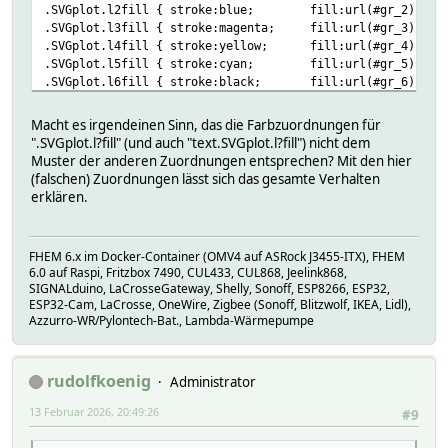
.SVGplot.l2fill { stroke:blue; fill:url(#gr_2); }
.SVGplot.l3fill { stroke:magenta; fill:url(#gr_3); }
.SVGplot.l4fill { stroke:yellow; fill:url(#gr_4); }
.SVGplot.l5fill { stroke:cyan; fill:url(#gr_5); }
.SVGplot.l6fill { stroke:black; fill:url(#gr_6); }
.SVGplot.l7fill { stroke:brown; fill:url(#gr_7); }
.SVGplot.l8fill { stroke:olive; fill:url(#gr_8); }
Macht es irgendeinen Sinn, das die Farbzuordnungen für
".SVGplot.l?fill" (und auch "text.SVGplot.l?fill") nicht dem
.SVGplot.l0dot { stroke:red; stroke-dasharray:2,4; }
Muster der anderen Zuordnungen entsprechen? Mit den hier
.SVGplot.l1dot { stroke:green; stroke-dasharray:2,4; }
(falschen) Zuordnungen lässt sich das gesamte Verhalten
.SVGplot.l2dot { stroke:blue; stroke-dasharray:2,4; }
erklären.
.SVGplot.l3dot { stroke:magenta; stroke-dasharray:2,4; }
.SVGplot.l4dot { stroke:brown; stroke-dasharray:2,4; }
.SVGplot.l5dot { stroke:black; stroke-dasharray:2,4; }
FHEM 6.x im Docker-Container (OMV4 auf ASRock J3455-ITX), FHEM
.SVGplot.l6dot { stroke:olive; stroke-dasharray:2,4; }
6.0 auf Raspi, Fritzbox 7490, CUL433, CUL868, Jeelink868,
.SVGplot.l7dot { stroke:gray; stroke-dasharray:2,4; }
SIGNALduino, LaCrosseGateway, Shelly, Sonoff, ESP8266, ESP32,
.SVGplot.l8dot { stroke:yellow; stroke-dasharray:2,4; }
ESP32-Cam, LaCrosse, OneWire, Zigbee (Sonoff, Blitzwolf, IKEA, Lidl),
Azzurro-WR/Pylontech-Bat., Lambda-Wärmepumpe
.SVGplot.l0fill_stripe { stroke:red; fill:url(#gr0_str
.SVGplot.l1fill_stripe { stroke:green; fill:url(#gr1_st
.SVGplot.l2fill_stripe { stroke:blue; fill:url(#gr2_str
rudolfkoenig
Administrator
.SVGplot.l3fill_stripe { stroke:magenta; fill:url(#gr3_st
.SVGplot.l4fill_stripe { stroke:brown; fill:url(#gr4_st
13 Februar 2026, 20:49:26
#9
.SVGplot.l5fill_stripe { stroke:black; fill:url(#gr5_st
.SVGplot.l6fill_stripe { stroke:olive; fill:url(#gr6_st