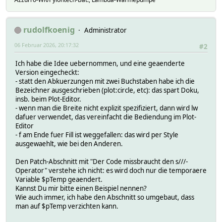
rudolfkoenig
Administrator
06 Februar 2026, 20:17:32
#2
Ich habe die Idee uebernommen, und eine geaenderte
Version eingecheckt:
- statt den Abkuerzungen mit zwei Buchstaben habe ich die
Bezeichner ausgeschrieben (plot:circle, etc): das spart Doku,
insb. beim Plot-Editor.
- wenn man die Breite nicht explizit spezifiziert, dann wird lw
dafuer verwendet, das vereinfacht die Bediendung im Plot-
Editor
- f am Ende fuer Fill ist weggefallen: das wird per Style
ausgewaehlt, wie bei den Anderen.
Den Patch-Abschnitt mit "Der Code missbraucht den s///-
Operator" verstehe ich nicht: es wird doch nur die temporaere
Variable $pTemp geaendert.
Kannst Du mir bitte einen Beispiel nennen?
Wie auch immer, ich habe den Abschnitt so umgebaut, dass
man auf $pTemp verzichten kann.