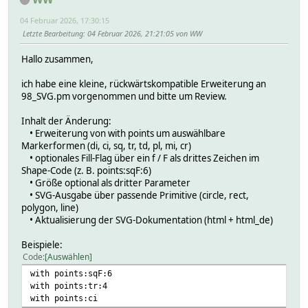
04 Februar 2026, 17:30:15
Letzte Bearbeitung
: 04 Februar 2026, 21:21:05 von WW
Hallo zusammen,
ich habe eine kleine, rückwärtskompatible Erweiterung an
98_SVG.pm vorgenommen und bitte um Review.
Inhalt der Änderung:
• Erweiterung von with points um auswählbare
Markerformen (di, ci, sq, tr, td, pl, mi, cr)
• optionales Fill-Flag über ein f / F als drittes Zeichen im
Shape-Code (z. B. points:sqF:6)
• Größe optional als dritter Parameter
• SVG-Ausgabe über passende Primitive (circle, rect,
polygon, line)
• Aktualisierung der SVG-Dokumentation (html + html_de)
Beispiele:
Code
Auswählen
with points:sqF:6
with points:tr:4
with points:ci