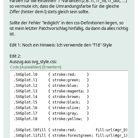
Farben für die einzelnen "l"-Varianten (z.B. l1, l1_fill, l1_dot, ...)
so vermute ich, dass die Umrandungsfarbe für die gleiche
plot "<IN>" using 1:2 axes x1y2 title 'Gesamt-COP (Monat)
Ziffer (hinter dem l) stets gleich sein sollte.
"<IN>" using 1:2 axes x1y3 title 'Ø-Temperatur (Monat)'
Sollte der Fehler "lediglich" in den css-Definitionen liegen, so
ist mein letzter Patchvorschlag hinfällig, da dann da alles richtig
ist.
Edit 1: Noch ein Hinweis: Ich verwende den "f18"-Style
Edit 2:
Auszug aus svg_style.css:
Code
Auswählen
Erweitern
.SVGplot.l0 { stroke:red; }
.SVGplot.l1 { stroke:green; }
.SVGplot.l2 { stroke:blue; }
.SVGplot.l3 { stroke:magenta; }
.SVGplot.l4 { stroke:brown; }
.SVGplot.l5 { stroke:black; }
.SVGplot.l6 { stroke:olive; }
.SVGplot.l7 { stroke:gray; }
.SVGplot.l8 { stroke:yellow; }
.SVGplot.l0fill { stroke:red; fill:url(#gr_0); }
.SVGplot.l1fill { stroke:forestgreen; fill:url(#gr_1); }