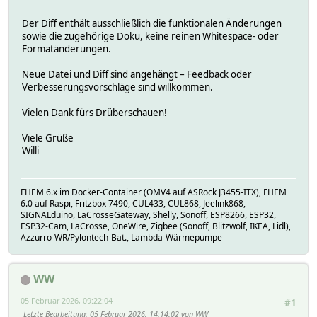
Der Diff enthält ausschließlich die funktionalen Änderungen
sowie die zugehörige Doku, keine reinen Whitespace- oder
Formatänderungen.
Neue Datei und Diff sind angehängt – Feedback oder
Verbesserungsvorschläge sind willkommen.
Vielen Dank fürs Drüberschauen!
Viele Grüße
Willi
FHEM 6.x im Docker-Container (OMV4 auf ASRock J3455-ITX), FHEM
6.0 auf Raspi, Fritzbox 7490, CUL433, CUL868, Jeelink868,
SIGNALduino, LaCrosseGateway, Shelly, Sonoff, ESP8266, ESP32,
ESP32-Cam, LaCrosse, OneWire, Zigbee (Sonoff, Blitzwolf, IKEA, Lidl),
Azzurro-WR/Pylontech-Bat., Lambda-Wärmepumpe
WW
05 Februar 2026, 09:22:04
#1
Letzte Bearbeitung
: 05 Februar 2026, 14:14:02 von WW