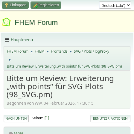
Einloggen
Registrieren
FHEM Forum
Hauptmenü
FHEM Forum
FHEM
Frontends
SVG / Plots / logProxy
►
►
►
►
Bitte um Review: Erweiterung „with points“ für SVG-Plots (98_SVG.pm)
Bitte um Review: Erweiterung
„with points“ für SVG-Plots
(98_SVG.pm)
Begonnen von WW, 04 Februar 2026, 17:30:15
Seiten
1
NACH UNTEN
BENUTZER-AKTIONEN
WW