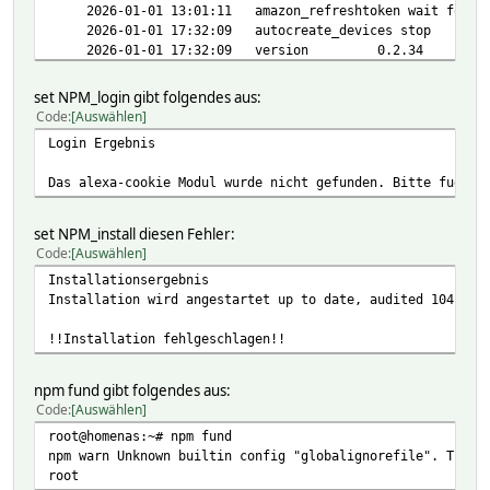
:Beenden
2026-01-01 13:01:11 amazon_refreshtoken wait for re
widgetOverride volume:slider,0,5,100
2026-01-01 17:32:09 autocreate_devices stop
2026-01-01 17:32:09 version 0.2.34
set NPM_login gibt folgendes aus:
Code
Auswählen
Login Ergebnis
Das alexa-cookie Modul wurde nicht gefunden. Bitte fuehrt
set NPM_install diesen Fehler:
Code
Auswählen
Installationsergebnis
Installation wird angestartet up to date, audited 104 pac
!!Installation fehlgeschlagen!!
npm fund gibt folgendes aus:
Code
Auswählen
root@homenas:~# npm fund
npm warn Unknown builtin config "globalignorefile". This 
root