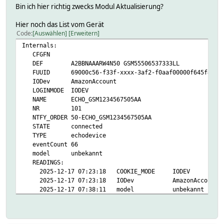
Bin ich hier richtig zwecks Modul Aktualisierung?
Hier noch das List vom Gerät
Code
Auswählen
Erweitern
Internals:
CFGFN
DEF A2BBNAAARW4N50 GSM55506537333LL
FUUID 69000c56-f33f-xxxx-3af2-f0aaf00000f645f4
IODev AmazonAccount
LOGINMODE IODEV
NAME ECHO_GSM1234567505AA
NR 101
NTFY_ORDER 50-ECHO_GSM1234567505AA
STATE connected
TYPE echodevice
eventCount 66
model unbekannt
READINGS:
2025-12-17 07:23:18 COOKIE_MODE IODEV
2025-12-17 07:23:18 IODev AmazonAccount
2025-12-17 07:38:11 model unbekannt
2025-12-17 07:38:11 presence present
2025-12-17 07:24:05 state connected
2025-12-17 07:38:11 version 4600000000020