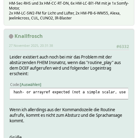
HM-Sec-RHS und 3x HM-CC-RT-DN, 6x HM-LC-Bl1-FM mit je 1x Somfy-
Motor,
2x HM-LC-SW2-FM für Licht und Lüfter, 2x HM-PB-6-WM55, Alexa,
Jeelinkcross, CUL, CUNO2, IR-Blaster
Knallfrosch
27 November 2025, 20:31:38
#6332
Leider existiert auch noch bei mir das Problem mit der
abstürzenden FHEM Insnatnz, wenn das "routine_play" aus
dem DOIF aufgerufen wird und folgender Logeintrag
erscheint:
Code
Auswählen
hash- or arrayref expected (not a simple scalar, use allo
Wenn ich allerdings aus der Kommandozeile die Routine
aufrufe, kommt es nicht zum Absturz und die Sprachansage
kommt.
Grüße