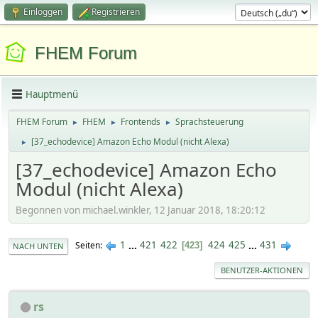
Einloggen
Registrieren
FHEM Forum
Hauptmenü
FHEM Forum
FHEM
Frontends
Sprachsteuerung
►
►
►
[37_echodevice] Amazon Echo Modul (nicht Alexa)
►
[37_echodevice] Amazon Echo
Modul (nicht Alexa)
Begonnen von michael.winkler, 12 Januar 2018, 18:20:12
1
...
421
422
424
425
...
431
Seiten
423
NACH UNTEN
BENUTZER-AKTIONEN
rs