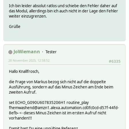
Ich bin leider absolut ratlos und schiebe den Fehler daher auf
das Modul, allerdings bin ich auch nicht in der Lage den Fehler
weiter einzugrenzen.
Grüße
JoWiemann
Tester
28 November 2025, 12:58:52
#6335
Hallo Knallfrosch,
die Frage von Markus bezog sich nicht auf die doppelte
Ausführung, sondern auf das Minus Zeichen am Ende beim
zweiten Aufruf.
set ECHO_G090U607835206H1 routine_play
fhemwashend@amzn1.alexa.automation.cd0fc0cd-d57f-44fd-
8efb
-
<- dieses Minus Zeichen ist im ersten Aufruf nicht
vorhanden!!!
Damit hast Du eine ungültige Referenz.