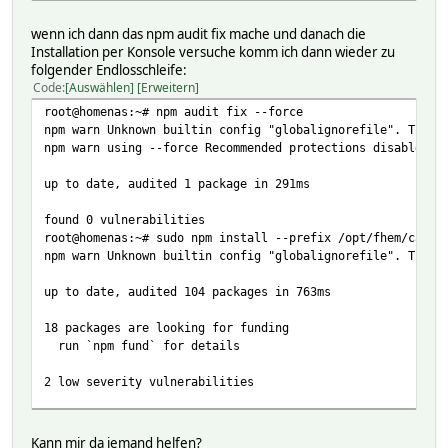
wenn ich dann das npm audit fix mache und danach die
Installation per Konsole versuche komm ich dann wieder zu
folgender Endlosschleife:
Code
Auswählen
Erweitern
root@homenas:~# npm audit fix --force
npm warn Unknown builtin config "globalignorefile". This 
npm warn using --force Recommended protections disabled.
up to date, audited 1 package in 291ms
found 0 vulnerabilities
root@homenas:~# sudo npm install --prefix /opt/fhem/cache
npm warn Unknown builtin config "globalignorefile". This 
up to date, audited 104 packages in 763ms
18 packages are looking for funding
run `npm fund` for details
2 low severity vulnerabilities
To address all issues (including breaking changes), run:
npm audit fix --force
Kann mir da jemand helfen?