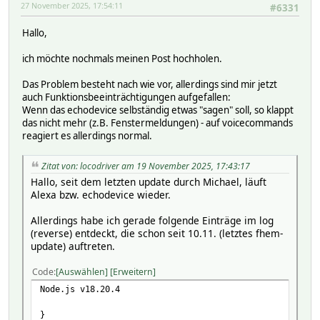
27 November 2025, 17:54:11
#6331
Hallo,
ich möchte nochmals meinen Post hochholen.
Das Problem besteht nach wie vor, allerdings sind mir jetzt
auch Funktionsbeeinträchtigungen aufgefallen:
Wenn das echodevice selbständig etwas "sagen" soll, so klappt
das nicht mehr (z.B. Fenstermeldungen) - auf voicecommands
reagiert es allerdings normal.
Zitat von: locodriver am 19 November 2025, 17:43:17
Hallo, seit dem letzten update durch Michael, läuft
Alexa bzw. echodevice wieder.
Allerdings habe ich gerade folgende Einträge im log
(reverse) entdeckt, die schon seit 10.11. (letztes fhem-
update) auftreten.
Code
Auswählen
Erweitern
Node.js v18.20.4
}