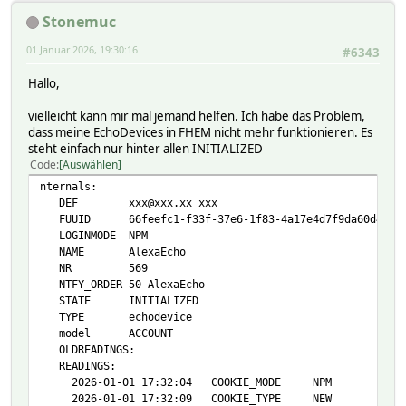
2025-12-17 07:24:05 voice alexa spiele sw
Stonemuc
2025-12-17 07:24:05 voice_timestamp 1765900000018
2025-12-17 07:38:13 wakeword ALEXA
01 Januar 2026, 19:30:16
#6343
helper:
DEVICETYPE A2LLN0XXXXXN50
Hallo,
FAMILY KNIGHT
NAME Echo Show 11 Küche
vielleicht kann mir mal jemand helfen. Ich habe das Problem,
VERSION 4600000000020
dass meine EchoDevices in FHEM nicht mehr funktionieren. Es
bluetooth -
steht einfach nur hinter allen INITIALIZED
hmccu:
Code
Auswählen
Attributes:
IODev AmazonAccount
nternals:
alias Echo <br> Show 11
DEF xxx@xxx.xx xxx
devStateIcon connected:it_television@green disconnected
FUUID 66feefc1-f33f-37e6-1f83-4a17e4d7f9da60d4
eventMap /tunein s134003:CHARIVARI/tunein s96141:BadenF
LOGINMODE NPM
group Amazon
NAME AlexaEcho
room Küche
NR 569
sortby 01
NTFY_ORDER 50-AlexaEcho
verbose 2
STATE INITIALIZED
webCmd volume:CHARIVARI:BadenFM:ENERGY:SWR3:STOP
TYPE echodevice
webCmdLabel Lautstärke
model ACCOUNT
:Sender 1
OLDREADINGS:
:Sender 2
READINGS:
:Sender 3
2026-01-01 17:32:04 COOKIE_MODE NPM
:Sender 4
2026-01-01 17:32:09 COOKIE_TYPE NEW