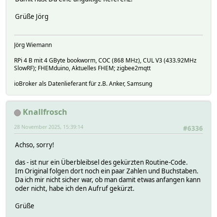
Grüße Jörg
Jörg Wiemann
RPi 4 B mit 4 GByte bookworm, COC (868 MHz), CUL V3 (433.92MHz
SlowRF); FHEMduino, Aktuelles FHEM; zigbee2mqtt
ioBroker als Datenlieferant für z.B. Anker, Samsung
Knallfrosch
28 November 2025, 15:39:14
#6336
Achso, sorry!
das - ist nur ein Überbleibsel des gekürzten Routine-Code.
Im Original folgen dort noch ein paar Zahlen und Buchstaben.
Da ich mir nicht sicher war, ob man damit etwas anfangen kann
oder nicht, habe ich den Aufruf gekürzt.
Grüße