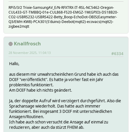
RPi5/3/2 Trixie-SamsungAV_E/N-RFXTRX-IT-RSL-NC5462-Oregon-
CUL433-GT-TMBBQ-01e-CUL868-FS20-EMGZ-1W(GPIO)-DS18B20-
CO2-USBRS232-USBRS422-Betty_Boop-EchoDot-OBIS(Easymeter-
Q3/EMH-KW8)-PCA301(S'duino)-Deebot(mqtt2)-ecovacs(mqtt2)-
zigbee2mqtt
Knallfrosch
28 November 2025, 11:04:13
#6334
Hallo,
aus diesem mir unwahrscheinlichen Grund habe ich auch das
DOIF "veröffentlicht". Es hatte ja vorher fast ein Jahr
problemlos funktioniert.
Am DOIF habe ich nichts geändert.
Ja, der doppelte Aufruf wird verzögert durchgeführt. Also die
Sprachansage wiederholt. Das hatte auch immmer
funktioniert. Bei insgesamt 3 DOIF mit unterschiedlichen
Ansagen/Routinen.
Ich habe auch schon versucht die Ansage auf einmal zu
reduzieren, aber auch da stürzt FHEM ab.