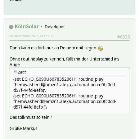
KölnSolar
Developer
28 November 2025, 06:33:30
#6333
Dann kann es doch nur an Deinem doif liegen.
Ohne routineplay zu kennen, fällt mir der Unterschied ins
Auge
Zitat
(set ECHO_G090U607835206H1 routine_play
fhemwashend@amzn1.alexa.automation.cd0fc0cd-
d57f-44fd-8efb)\
(set ECHO_G090U607835206H1 routine_play
fhemwashend@amzn1.alexa.automation.cd0fc0cd-
d57f-44fd-8efb-)\
Das soll/muss so sein ?
Grüße Markus