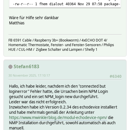
-rw-r--r-- 1 fhem dialout 40364 Nov 29 07:58 package-lock
Wäre für Hilfe sehr dankbar
Matthias
FB 6591 Cable / Raspberry 3b+ (Bookworm) / 4xECHO DOT 4/
Homematic Thermostate, Fenster- und Fenster-Sensoren / Philips
HUE / CUL-HM / Zigbee Schalter und Lampen / Shelly 1
Stefan6183
30 November 2025, 17:10:17
#6340
Hallo, ich habe leider, nachdem ich den "connected but
loginerror" Fehler hatte, die Ursachen beim NPM Login
gesucht und ein set NPM_login new durchgeführt.
Leider war das nicht erfolgreich.
Inzwischen habe ich Version 0.2.34 des echodevice installiert
und habe mehrmals gemäß der Anleitung unter
https://www.mwinklerblog.de/modul-echodevice-npm/
die
NMP Installation durchgeführt, sowohl automatisch als auch
manuell.