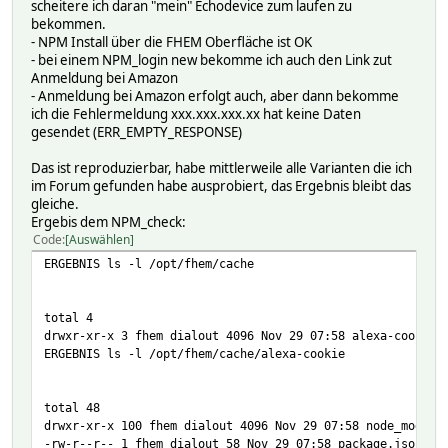
scheitere ich daran "mein" Echodevice zum laufen zu
bekommen.
- NPM Install über die FHEM Oberfläche ist OK
- bei einem NPM_login new bekomme ich auch den Link zut
Anmeldung bei Amazon
- Anmeldung bei Amazon erfolgt auch, aber dann bekomme
ich die Fehlermeldung xxx.xxx.xxx.xx hat keine Daten
gesendet (ERR_EMPTY_RESPONSE)
Das ist reproduzierbar, habe mittlerweile alle Varianten die ich
im Forum gefunden habe ausprobiert, das Ergebnis bleibt das
gleiche.
Ergebis dem NPM_check:
Code
Auswählen
ERGEBNIS ls -l /opt/fhem/cache
total 4
drwxr-xr-x 3 fhem dialout 4096 Nov 29 07:58 alexa-cookie
ERGEBNIS ls -l /opt/fhem/cache/alexa-cookie
total 48
drwxr-xr-x 100 fhem dialout 4096 Nov 29 07:58 node_module
-rw-r--r-- 1 fhem dialout 58 Nov 29 07:58 package.json