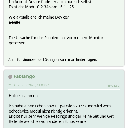
Im Acount-Device findet er auch nur sich selbst.
Es ist das Modul 0.2.34 vom 16.11.25.
Wie aktualisiere ich meine Device?
Danke
Die Ursache für das Problem hat vor meinem Monitor
gesessen.
Auch funktionierende Lösungen kann man hinterfragen.
Fabiango
21 Dezember 2025, 11:09:27
#6342
Hallo zusammen,
ich habe einen Echo Show 11 (Version 2025) und wird vom
echodevice Modul nicht richtig erkannt.
Es gibt nur sehr wenige Readings und gar keine Set und Get
Befehle wie ich es von anderen Echos kenne.