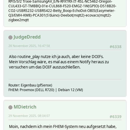
RPi5/3/2 Trixie-SamsungAV_E/N-RFXTRX-IT-RSL-NC5462-Oregon-
CUL433-GT-TMBBQ-01e-CUL868-FS20-EMGZ-1W(GPIO)-DS18B20-
CO2-USBRS232-USBRS422-Betty_Boop-EchoDot-OBIS(Easymeter-
Q3/EMH-KW8)-PCA301(S'duino)-Deebot(mqtt2)-ecovacs(mqtt2)-
zigbee2mqtt
JudgeDredd
28 November 2025, 16:47:58
#6338
Also routine_play nutze ich ja auch, aber keine DOIFs.
Mein Vorschlag wäre, es mal aus einem Notify heraus zu
versuchen um das DOIF auszuschließen.
Router: Eigenbau (pfSense)
FHEM: Proxmox (DELL R720) | Debian 12 (VM)
MDietrich
29 November 2025, 08:04:07
#6339
Moin, nachdem ich mein FHEM-System neu aufgesetzt habe,