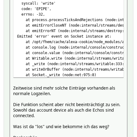
syscall: 'write'
code: 'EPIPE',
errno: -32,
at process.processTicksAndRejections (node:internal/p
at emitErrorCloseNT (node:internal/streams/destroy:1
at emitErrorNT (node:internal/streams/destroy:151:8)
Emitted 'error' event on Socket instance at:
at /opt/fhem/cache/alexa-cookie/node_modules/alexa-co
at console.log (node:internal/console/constructor:38
at console.value (node:internal/console/constructor:
at Writable.write (node:internal/streams/writable:33
at _write (node:internal/streams/writable:333:10)
at writeOrBuffer (node:internal/streams/writable:392
at Socket._write (node:net:975:8)
at Socket._writeGeneric (node:net:963:11)
at writeGeneric (node:internal/stream_base_commons:1
Zeitweise sind mehr solche Einträge vorhanden als
at afterWriteDispatched (node:internal/stream_base_c
normale Logzeilen.
Error: write EPIPE
Die Funktion scheint aber nicht beeinträchtigt zu sein.
^
Sowohl das account device als auch die Echos sind
throw er; // Unhandled 'error' event
connected.
node:events:495
Was ist da "los" und wie bekomme ich das weg?