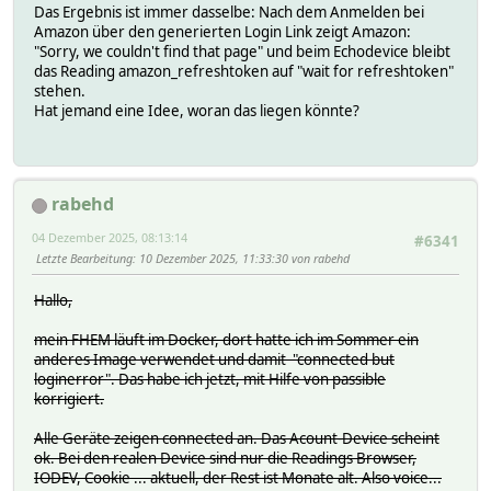
Das Ergebnis ist immer dasselbe: Nach dem Anmelden bei
Amazon über den generierten Login Link zeigt Amazon:
"Sorry, we couldn't find that page" und beim Echodevice bleibt
das Reading amazon_refreshtoken auf "wait for refreshtoken"
stehen.
Hat jemand eine Idee, woran das liegen könnte?
rabehd
04 Dezember 2025, 08:13:14
#6341
Letzte Bearbeitung
: 10 Dezember 2025, 11:33:30 von rabehd
Hallo,
mein FHEM läuft im Docker, dort hatte ich im Sommer ein
anderes Image verwendet und damit "connected but
loginerror". Das habe ich jetzt, mit Hilfe von passible
korrigiert.
Alle Geräte zeigen connected an. Das Acount-Device scheint
ok. Bei den realen Device sind nur die Readings Browser,
IODEV, Cookie ... aktuell, der Rest ist Monate alt. Also voice...