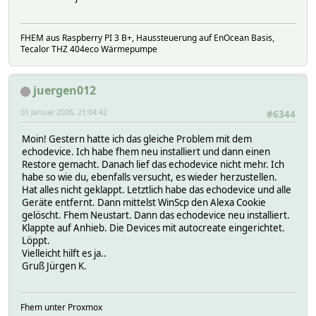
Run `npm audit` for details.
FHEM aus Raspberry PI 3 B+, Haussteuerung auf EnOcean Basis,
Tecalor THZ 404eco Wärmepumpe
juergen012
01 Januar 2026, 21:04:42
#6344
Moin! Gestern hatte ich das gleiche Problem mit dem
echodevice. Ich habe fhem neu installiert und dann einen
Restore gemacht. Danach lief das echodevice nicht mehr. Ich
habe so wie du, ebenfalls versucht, es wieder herzustellen.
Hat alles nicht geklappt. Letztlich habe das echodevice und alle
Geräte entfernt. Dann mittelst WinScp den Alexa Cookie
gelöscht. Fhem Neustart. Dann das echodevice neu installiert.
Klappte auf Anhieb. Die Devices mit autocreate eingerichtet.
Löppt.
Vielleicht hilft es ja..
Gruß Jürgen K.
Fhem unter Proxmox