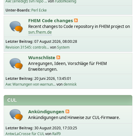
Aw: (erledigt) svn repo ...
von
rudolfkoenig
Unter-Boards
Perl Ecke
FHEM Code changes
Recent changes to Code repository in FHEM project on
svn.fhem.de
Letzter Beitrag:
07 August 2026, 08:00:28
Revision 31545: controls...
von
System
Wunschliste
Anregungen, Ideen, Vorschläge für FHEM
Erweiterungen.
Letzter Beitrag:
20 Juni 2026, 13:45:01
Aw: Warnungen von warnun...
von
dennisk
CUL
Ankündigungen
Ankündigungen und Hinweise zur CUL-Firmware.
Letzter Beitrag:
30 August 2020, 17:33:25
Antw:LaCrosse für CUL
von
Ralf9