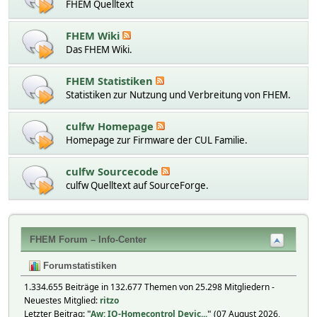
FHEM Quelltext
FHEM Wiki
Das FHEM Wiki.
FHEM Statistiken
Statistiken zur Nutzung und Verbreitung von FHEM.
culfw Homepage
Homepage zur Firmware der CUL Familie.
culfw Sourcecode
culfw Quelltext auf SourceForge.
FHEM Forum – Info-Center
Forumstatistiken
1.334.655 Beiträge in 132.677 Themen von 25.298 Mitgliedern -
Neuestes Mitglied:
ritzo
Letzter Beitrag:
"
Aw: IO-Homecontrol Devic...
"
(07 August 2026,