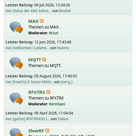
Letzter Beitrag:
09 Juli 2026, 12:34:26
Aw: Status der KNX Adres...
von
Boekel
MAX
Themen zu MAX.
Moderator:
Wzut
Letzter Beitrag:
12 Juni 2026, 17:43:48
Aw: Haltbarkeit / Lebens...
von
Nuems
MQTT
Themen zu MQTT.
Letzter Beitrag:
05 August 2026, 17:40:55
Aw: [HowTo] X-Sense Meld...
von
Joerg_L
RFXTRX
Themen zu RFXTRX
Moderator:
KernSani
Letzter Beitrag:
09 April 2026, 11:04:04
Aw: [gelöst] RFXTRX433 I...
von
Tobias
SlowRF