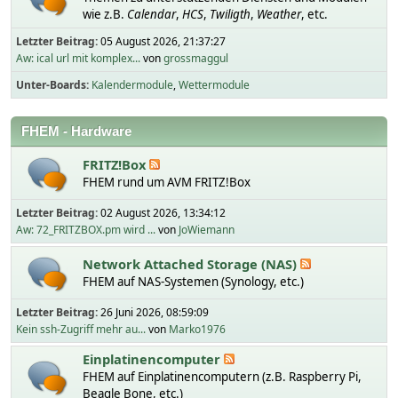
wie z.B.
Calendar
,
HCS
,
Twiligth
,
Weather
, etc.
Letzter Beitrag:
05 August 2026, 21:37:27
Aw: ical url mit komplex...
von
grossmaggul
Unter-Boards
Kalendermodule
Wettermodule
FHEM - Hardware
FRITZ!Box
FHEM rund um AVM FRITZ!Box
Letzter Beitrag:
02 August 2026, 13:34:12
Aw: 72_FRITZBOX.pm wird ...
von
JoWiemann
Network Attached Storage (NAS)
FHEM auf NAS-Systemen (Synology, etc.)
Letzter Beitrag:
26 Juni 2026, 08:59:09
Kein ssh-Zugriff mehr au...
von
Marko1976
Einplatinencomputer
FHEM auf Einplatinencomputern (z.B. Raspberry Pi,
Beagle Bone, etc.)