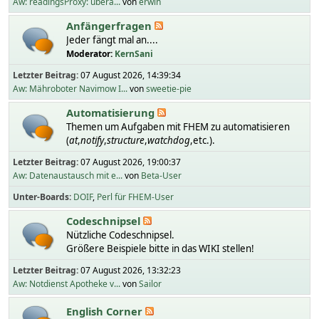
Aw: readingsProxy: übera...
von
erwin
Anfängerfragen
Jeder fängt mal an....
Moderator:
KernSani
Letzter Beitrag:
07 August 2026, 14:39:34
Aw: Mähroboter Navimow I...
von
sweetie-pie
Automatisierung
Themen um Aufgaben mit FHEM zu automatisieren
(
at
,
notify
,
structure
,
watchdog
,etc.).
Letzter Beitrag:
07 August 2026, 19:00:37
Aw: Datenaustausch mit e...
von
Beta-User
Unter-Boards
DOIF
Perl für FHEM-User
Codeschnipsel
Nützliche Codeschnipsel.
Größere Beispiele bitte in das WIKI stellen!
Letzter Beitrag:
07 August 2026, 13:32:23
Aw: Notdienst Apotheke v...
von
Sailor
English Corner