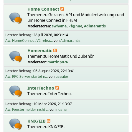
Home Connect
Themen zu Geräten, API und Modulentwicklung rund
um Home Connect in FHEM
Moderatoren:
swhome
,
Pf@nne
,
Adimarantis
Letzter Beitrag:
28 Juli 2026, 06:31:14
Aw: HomeConnect V2 relea...
von
Adimarantis
Homematic
Themen zu HomeMatic und Zubehör.
Moderator:
martinp876
Letzter Beitrag:
06 August 2026, 22:10:41
Aw: RPC Server startet n...
von
passibe
InterTechno
Themen zu InterTechno.
Letzter Beitrag:
10 März 2026, 21:13:07
Aw: Fenstermelder nicht ...
von
noansi
KNX/EIB
Themen zu KNX/EIB.