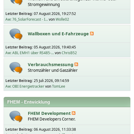
Stromgewinnung
Letzter Beitrag:
07 August 2026, 19:27:52
Aw: 76_SolarForecast - I...
von
Wolle02
Wallboxen und E-Fahrzeuge
Letzter Beitrag:
05 August 2026, 19:40:45
Aw: ABL EMH1 über RS485-...
von
ChrisB52
Verbrauchsmessung
Stromzähler und Gaszähler
Letzter Beitrag:
25 Juli 2026, 09:14:59
Aw: OBI Energietracker
von
TomLee
FHEM - Entwicklung
FHEM Development
FHEM Developers Corner.
Letzter Beitrag:
06 August 2026, 11:33:38