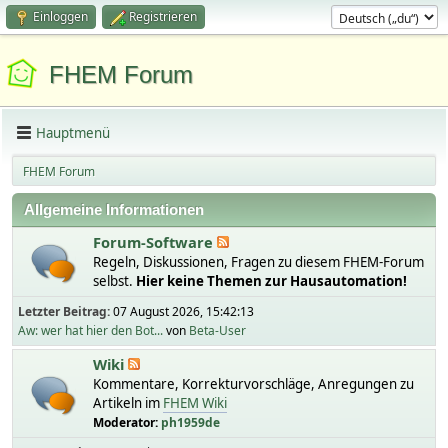
Einloggen
Registrieren
FHEM Forum
Hauptmenü
FHEM Forum
Allgemeine Informationen
Forum-Software
Regeln, Diskussionen, Fragen zu diesem FHEM-Forum
selbst.
Hier keine Themen zur Hausautomation!
Letzter Beitrag:
07 August 2026, 15:42:13
Aw: wer hat hier den Bot...
von
Beta-User
Wiki
Kommentare, Korrekturvorschläge, Anregungen zu
Artikeln im
FHEM Wiki
Moderator:
ph1959de