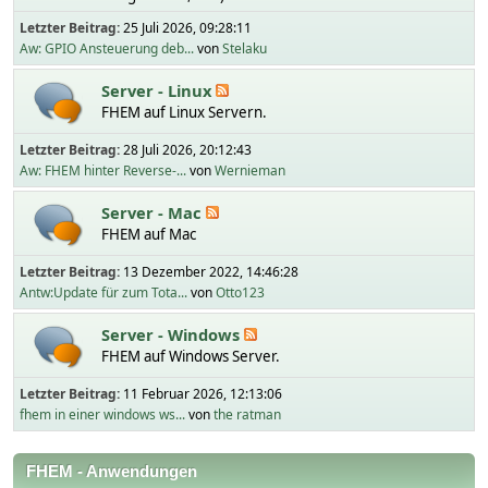
Letzter Beitrag:
25 Juli 2026, 09:28:11
Aw: GPIO Ansteuerung deb...
von
Stelaku
Server - Linux
FHEM auf Linux Servern.
Letzter Beitrag:
28 Juli 2026, 20:12:43
Aw: FHEM hinter Reverse-...
von
Wernieman
Server - Mac
FHEM auf Mac
Letzter Beitrag:
13 Dezember 2022, 14:46:28
Antw:Update für zum Tota...
von
Otto123
Server - Windows
FHEM auf Windows Server.
Letzter Beitrag:
11 Februar 2026, 12:13:06
fhem in einer windows ws...
von
the ratman
FHEM - Anwendungen