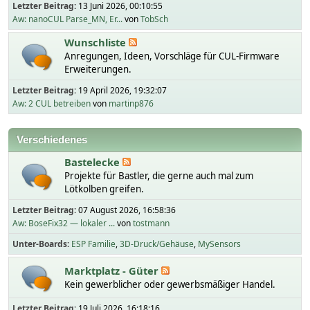
Letzter Beitrag:
13 Juni 2026, 00:10:55
Aw: nanoCUL Parse_MN, Er...
von
TobSch
Wunschliste
Anregungen, Ideen, Vorschläge für CUL-Firmware
Erweiterungen.
Letzter Beitrag:
19 April 2026, 19:32:07
Aw: 2 CUL betreiben
von
martinp876
Verschiedenes
Bastelecke
Projekte für Bastler, die gerne auch mal zum
Lötkolben greifen.
Letzter Beitrag:
07 August 2026, 16:58:36
Aw: BoseFix32 — lokaler ...
von
tostmann
Unter-Boards
ESP Familie
3D-Druck/Gehäuse
MySensors
Marktplatz - Güter
Kein gewerblicher oder gewerbsmäßiger Handel.
Letzter Beitrag:
19 Juli 2026, 16:18:16