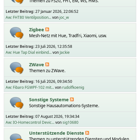
Themen zu FS20, FHT, EM, WS, HMS.
Letzter Beitrag:
27 Januar 2026, 22:06:52
Aw: FHT80 Ventilposition...
von
joc_w
Zigbee
Mesh-Netz mit Hue, Tradfri, Xiaomi, usw.
Letzter Beitrag:
23 Juli 2026, 12:35:58
Aw: Hue Tap Dial einbind...
von
Jackie
ZWave
Themen zu ZWave.
Letzter Beitrag:
16 Juli 2026, 09:34:50
Aw: Fibaro FGWPF-102 mit...
von
rudolfkoenig
Sonstige Systeme
Sonstige Hausautomations-Systeme.
Letzter Beitrag:
07 August 2026, 19:34:34
Aw: IO-Homecontrol Devic...
von
sig10680
Unterstützende Dienste
Themen zu unterstützenden Diensten und Modulen