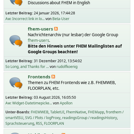
Discussions about FHEM in English
Letzter Beitrag:
24 Januar 2026, 17:44:28
Aw: Incorrect link in lo...
von
Beta-User
fhem-users
Nachrichtenarchiv (nur lesbar) der Google Group
fhem-users
.
Bitte den Hinweis unter FHEM Mailinglisten auf
Google Groups beachten!
Letzter Beitrag:
31 Dezember 2012, 13:54:02
So Long, and Thanks for ...
von
rudolfkoenig
Frontends
Themen zu FHEM Frontends wie z.B. FHEMWEB,
FLOORPLAN, etc.
Letzter Beitrag:
03 August 2026, 16:05:50
Aw: Widget-Datetimepicke...
von
Apollon
Unter-Boards
FHEMWEB
TabletUI
FhemNative
FHEMapp
fronthem /
smartVISU
SVG / Plots / logProxy
readingsGroup / readingsHistory
Sprachsteuerung
RSS
FLOORPLAN