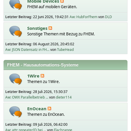
Mobile Devices
FHEM auf mobilen Geräten.
Letzter Beitrag:
22 Juni 2026, 19:42:31
Aw: HubForFhem
von
DLD
Sonstiges
Sonstige Themen mit Bezug zu FHEM.
Letzter Beitrag:
06 August 2026, 20:45:02
Aw: JSON Datensatz in FH...
von
TubeHead
FHEM - Hausautomations-Systeme
1Wire
Themen zu 1Wire.
Letzter Beitrag:
28 Juli 2026, 15:30:37
Aw: OWX Parallelbetrieb ...
von
dieter114
EnOcean
Themen zu EnOcean.
Letzter Beitrag:
09 Juli 2026, 06:42:00
Aw: attr repeaterID bei ...
von
Flachzange