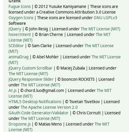
Grafik
Fugue Icons
| © 2012 Yusuke Kamiyamane | These icons are
licensed under a Creative Commons Attribution 3.0 License
Oxygen Icons
| These icons are licensed under
GNU LGPLv3
Software
JQuery
| © John Resig | Licensed under
The MIT License (MIT)
hoverIntent
| © Brian Cherne | Licensed under
The MIT
License (MIT)
SCEditor
| © Sam Clarke | Licensed under
The MIT License
(MIT)
animaDrag
| © Abel Mohler | Licensed under
The MIT License
(MIT)
jQuery Custom Scrollbar
| © Maciej Zubala | Licensed under
The MIT License (MIT)
jQuery Responsive Slider
| © booncon ROCKETS | Licensed
under
The MIT License (MIT)
At.js
| © chord.luo@gmail.com | Licensed under
The MIT
License (MIT)
HTML5 Desktop Notifications
| © Tsvetan Tsvetkov | Licensed
under
The Apache License Version 2.0
GAuth Code Generator/Validator
| © Chris Cornutt | Licensed
under
The MIT License (MIT)
Dropzone.js
| © Matias Meno | Licensed under
The MIT
License (MIT)