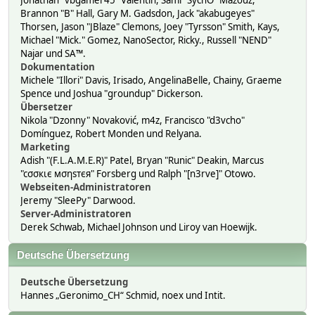
Jonathan "vbgamer45" Valentin, Sami "SychO" Mazouz,
Brannon "B" Hall, Gary M. Gadsdon, Jack "akabugeyes"
Thorsen, Jason "JBlaze" Clemons, Joey "Tyrsson" Smith, Kays,
Michael "Mick." Gomez, NanoSector, Ricky., Russell "NEND"
Najar und SA™.
Dokumentation
Michele "Illori" Davis, Irisado, AngelinaBelle, Chainy, Graeme
Spence und Joshua "groundup" Dickerson.
Übersetzer
Nikola "Dzonny" Novaković, m4z, Francisco "d3vcho"
Domínguez, Robert Monden und Relyana.
Marketing
Adish "(F.L.A.M.E.R)" Patel, Bryan "Runic" Deakin, Marcus
"cσσкιє мσηѕтєя" Forsberg und Ralph "[n3rve]" Otowo.
Webseiten-Administratoren
Jeremy "SleePy" Darwood.
Server-Administratoren
Derek Schwab, Michael Johnson und Liroy van Hoewijk.
Deutsche Übersetzung
Deutsche Übersetzung
Hannes „Geronimo_CH“ Schmid, noex und Intit.