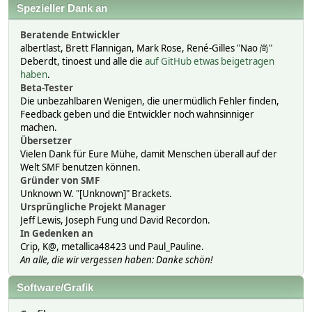
Spezieller Dank an
Beratende Entwickler
albertlast, Brett Flannigan, Mark Rose, René-Gilles "Nao 尚"
Deberdt, tinoest und alle die
auf GitHub etwas beigetragen
haben
.
Beta-Tester
Die unbezahlbaren Wenigen, die unermüdlich Fehler finden,
Feedback geben und die Entwickler noch wahnsinniger
machen.
Übersetzer
Vielen Dank für Eure Mühe, damit Menschen überall auf der
Welt SMF benutzen können.
Gründer von SMF
Unknown W. "[Unknown]" Brackets.
Ursprüngliche Projekt Manager
Jeff Lewis, Joseph Fung und David Recordon.
In Gedenken an
Crip, K@, metallica48423 und Paul_Pauline.
An alle, die wir vergessen haben: Danke schön!
Software/Grafik