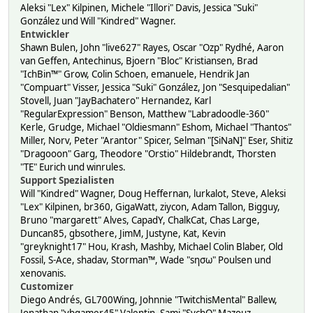
Aleksi "Lex" Kilpinen, Michele "Illori" Davis, Jessica "Suki"
González und Will "Kindred" Wagner.
Entwickler
Shawn Bulen, John "live627" Rayes, Oscar "Ozp" Rydhé, Aaron
van Geffen, Antechinus, Bjoern "Bloc" Kristiansen, Brad
"IchBin™" Grow, Colin Schoen, emanuele, Hendrik Jan
"Compuart" Visser, Jessica "Suki" González, Jon "Sesquipedalian"
Stovell, Juan "JayBachatero" Hernandez, Karl
"RegularExpression" Benson, Matthew "Labradoodle-360"
Kerle, Grudge, Michael "Oldiesmann" Eshom, Michael "Thantos"
Miller, Norv, Peter "Arantor" Spicer, Selman "[SiNaN]" Eser, Shitiz
"Dragooon" Garg, Theodore "Orstio" Hildebrandt, Thorsten
"TE" Eurich und winrules.
Support Spezialisten
Will "Kindred" Wagner, Doug Heffernan, lurkalot, Steve, Aleksi
"Lex" Kilpinen, br360, GigaWatt, ziycon, Adam Tallon, Bigguy,
Bruno "margarett" Alves, CapadY, ChalkCat, Chas Large,
Duncan85, gbsothere, JimM, Justyne, Kat, Kevin
"greyknight17" Hou, Krash, Mashby, Michael Colin Blaber, Old
Fossil, S-Ace, shadav, Storman™, Wade "sησω" Poulsen und
xenovanis.
Customizer
Diego Andrés, GL700Wing, Johnnie "TwitchisMental" Ballew,