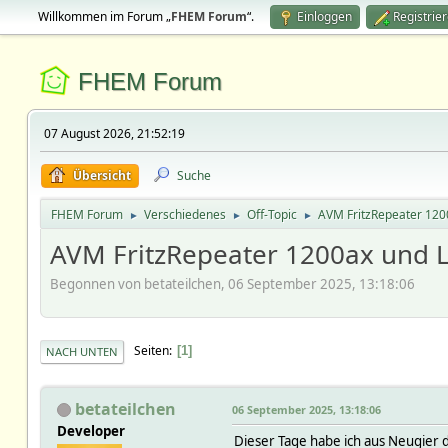
Willkommen im Forum „
FHEM Forum
“.
Einloggen
Registrie
FHEM Forum
07 August 2026, 21:52:19
Übersicht
Suche
FHEM Forum
Verschiedenes
Off-Topic
AVM FritzRepeater 120
►
►
►
AVM FritzRepeater 1200ax und 
Begonnen von betateilchen, 06 September 2025, 13:18:06
Seiten
1
NACH UNTEN
betateilchen
06 September 2025, 13:18:06
Developer
Dieser Tage habe ich aus Neugier 