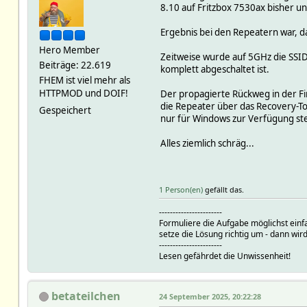
8.10 auf Fritzbox 7530ax bisher una
Ergebnis bei den Repeatern war, d
Hero Member
Zeitweise wurde auf 5GHz die SSI
Beiträge: 22.619
komplett abgeschaltet ist.
FHEM ist viel mehr als
HTTPMOD und DOIF!
Der propagierte Rückweg in der Fir
die Repeater über das Recovery-Too
Gespeichert
nur für Windows zur Verfügung steh
Alles ziemlich schräg...
1 Person(en)
gefällt das.
-----------------------
Formuliere die Aufgabe möglichst einf
setze die Lösung richtig um - dann wird
-----------------------
Lesen gefährdet die Unwissenheit!
betateilchen
24 September 2025, 20:22:28