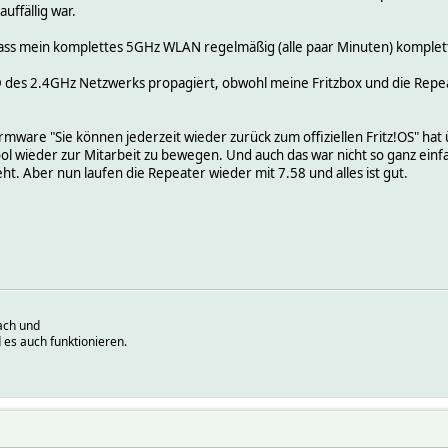
uffällig war.
ass mein komplettes 5GHz WLAN regelmäßig (alle paar Minuten) komplett 
D des 2.4GHz Netzwerks propagiert, obwohl meine Fritzbox und die Repea
mware "Sie können jederzeit wieder zurück zum offiziellen Fritz!OS" hat 
l wieder zur Mitarbeit zu bewegen. Und auch das war nicht so ganz einfa
t. Aber nun laufen die Repeater wieder mit 7.58 und alles ist gut.
ach und
 es auch funktionieren.