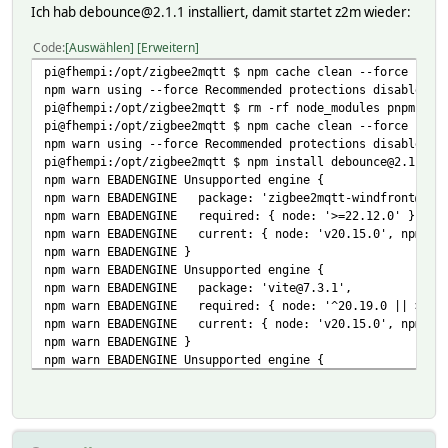
Ich hab debounce@2.1.1 installiert, damit startet z2m wieder:
0|zigbee2mqtt | at Object.<anonymous> (/opt/zigbee2mqt
0|zigbee2mqtt | code: 'ERR_REQUIRE_ESM'
Code
Auswählen
Erweitern
0|zigbee2mqtt | }
pi@fhempi:/opt/zigbee2mqtt $ npm cache clean --force
npm warn using --force Recommended protections disabled.
pi@fhempi:/opt/zigbee2mqtt $ rm -rf node_modules pnpm-loc
pi@fhempi:/opt/zigbee2mqtt $ npm cache clean --force
npm warn using --force Recommended protections disabled.
pi@fhempi:/opt/zigbee2mqtt $ npm install debounce@2.1.1
npm warn EBADENGINE Unsupported engine {
npm warn EBADENGINE package: 'zigbee2mqtt-windfront@2.6
npm warn EBADENGINE required: { node: '>=22.12.0' },
npm warn EBADENGINE current: { node: 'v20.15.0', npm: '
npm warn EBADENGINE }
npm warn EBADENGINE Unsupported engine {
npm warn EBADENGINE package: 'vite@7.3.1',
npm warn EBADENGINE required: { node: '^20.19.0 || >=22
npm warn EBADENGINE current: { node: 'v20.15.0', npm: '
npm warn EBADENGINE }
npm warn EBADENGINE Unsupported engine {
npm warn EBADENGINE package: 'zigbee-on-host@0.2.4',
npm warn EBADENGINE required: { node: '^20.19.0 || >=22
npm warn EBADENGINE current: { node: 'v20.15.0', npm: '
npm warn EBADENGINE }