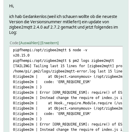
Hi,
ich hab Gedankenlos (weil ich schauen wollte ob die neueste
Version die Versionsnummer mitliefert) ein update von
zigbee2mqtt 2.4.0 auf 2.7.2 gemacht und jetzt folgendes im
Log:
Code
Auswählen
Erweitern
pi@fhempi:/opt/zigbee2mqtt $ node -v
v20.15.0
pi@fhempi:/opt/zigbee2mqtt $ pm2 logs zigbee2mqtt
[TAILING] Tailing last 15 lines for [zigbee2mqtt] process
/home/pi/.pm2/logs/zigbee2mqtt-error.log last 15 lines:
0|zigbee2m | at Object.<anonymous> (/opt/zigbee2mqtt/di
0|zigbee2m | code: 'ERR_REQUIRE_ESM'
0|zigbee2m | }
0|zigbee2m | Error [ERR_REQUIRE_ESM]: require() of ES Mod
0|zigbee2m | Instead change the require of index.js in /o
0|zigbee2m | at Hook._require.Module.require (/usr/lib/
0|zigbee2m | at Object.<anonymous> (/opt/zigbee2mqtt/di
0|zigbee2m | code: 'ERR_REQUIRE_ESM'
0|zigbee2m | }
0|zigbee2m | Error [ERR_REQUIRE_ESM]: require() of ES Mod
0|zigbee2m | Instead change the require of index.js in /o