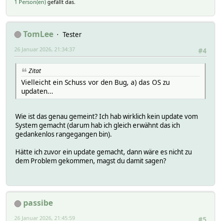
1 Person(en)
gefällt das.
TomLee
Tester
26 Januar 2026, 21:34:37
#4
Zitat
Vielleicht ein Schuss vor den Bug, a) das OS zu
updaten...
Wie ist das genau gemeint? Ich hab wirklich kein update vom
System gemacht (darum hab ich gleich erwähnt das ich
gedankenlos rangegangen bin).
Hätte ich zuvor ein update gemacht, dann wäre es nicht zu
dem Problem gekommen, magst du damit sagen?
passibe
26 Januar 2026, 21:45:59
#5