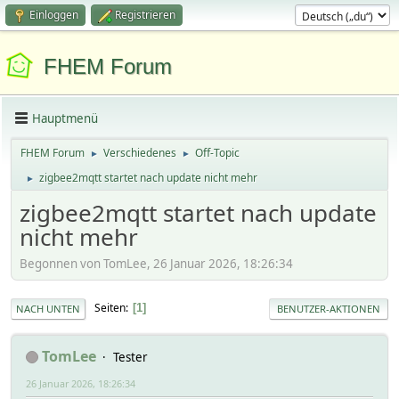
Einloggen
Registrieren
FHEM Forum
Hauptmenü
FHEM Forum
Verschiedenes
Off-Topic
►
►
zigbee2mqtt startet nach update nicht mehr
►
zigbee2mqtt startet nach update
nicht mehr
Begonnen von TomLee, 26 Januar 2026, 18:26:34
Seiten
1
NACH UNTEN
BENUTZER-AKTIONEN
TomLee
Tester
26 Januar 2026, 18:26:34