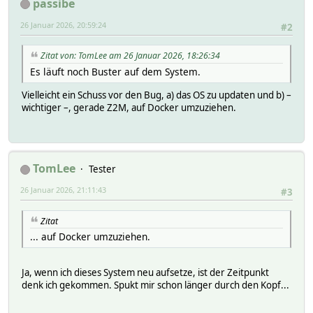
passibe
added 277 packages, and audited 278 packages in 6m
26 Januar 2026, 20:59:24
#2
59 packages are looking for funding
run `npm fund` for details
Zitat von: TomLee am 26 Januar 2026, 18:26:34
Es läuft noch Buster auf dem System.
found 0 vulnerabilities
Vielleicht ein Schuss vor den Bug, a) das OS zu updaten und b) –
wichtiger –, gerade Z2M, auf Docker umzuziehen.
TomLee
Tester
26 Januar 2026, 21:11:43
#3
Zitat
... auf Docker umzuziehen.
Ja, wenn ich dieses System neu aufsetze, ist der Zeitpunkt
denk ich gekommen. Spukt mir schon länger durch den Kopf...