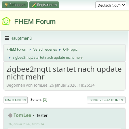
Einloggen
Registrieren
FHEM Forum
Hauptmenü
FHEM Forum
Verschiedenes
Off-Topic
►
►
zigbee2mqtt startet nach update nicht mehr
►
zigbee2mqtt startet nach update
nicht mehr
Begonnen von TomLee, 26 Januar 2026, 18:26:34
Seiten
1
NACH UNTEN
BENUTZER-AKTIONEN
TomLee
Tester
26 Januar 2026, 18:26:34