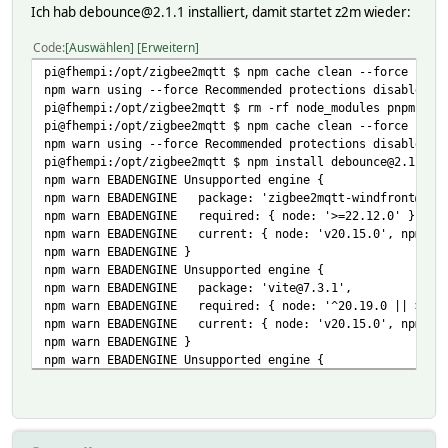
Ich hab debounce@2.1.1 installiert, damit startet z2m wieder:
0|zigbee2mqtt | at Object.<anonymous> (/opt/zigbee2mqt
0|zigbee2mqtt | code: 'ERR_REQUIRE_ESM'
Code
Auswählen
Erweitern
0|zigbee2mqtt | }
pi@fhempi:/opt/zigbee2mqtt $ npm cache clean --force
npm warn using --force Recommended protections disabled.
pi@fhempi:/opt/zigbee2mqtt $ rm -rf node_modules pnpm-loc
pi@fhempi:/opt/zigbee2mqtt $ npm cache clean --force
npm warn using --force Recommended protections disabled.
pi@fhempi:/opt/zigbee2mqtt $ npm install debounce@2.1.1
npm warn EBADENGINE Unsupported engine {
npm warn EBADENGINE package: 'zigbee2mqtt-windfront@2.6
npm warn EBADENGINE required: { node: '>=22.12.0' },
npm warn EBADENGINE current: { node: 'v20.15.0', npm: '
npm warn EBADENGINE }
npm warn EBADENGINE Unsupported engine {
npm warn EBADENGINE package: 'vite@7.3.1',
npm warn EBADENGINE required: { node: '^20.19.0 || >=22
npm warn EBADENGINE current: { node: 'v20.15.0', npm: '
npm warn EBADENGINE }
npm warn EBADENGINE Unsupported engine {
npm warn EBADENGINE package: 'zigbee-on-host@0.2.4',
npm warn EBADENGINE required: { node: '^20.19.0 || >=22
npm warn EBADENGINE current: { node: 'v20.15.0', npm: '
npm warn EBADENGINE }