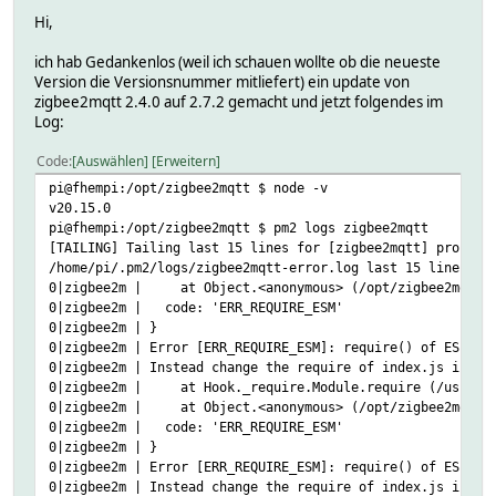
Hi,
ich hab Gedankenlos (weil ich schauen wollte ob die neueste
Version die Versionsnummer mitliefert) ein update von
zigbee2mqtt 2.4.0 auf 2.7.2 gemacht und jetzt folgendes im
Log:
Code
Auswählen
Erweitern
pi@fhempi:/opt/zigbee2mqtt $ node -v
v20.15.0
pi@fhempi:/opt/zigbee2mqtt $ pm2 logs zigbee2mqtt
[TAILING] Tailing last 15 lines for [zigbee2mqtt] process
/home/pi/.pm2/logs/zigbee2mqtt-error.log last 15 lines:
0|zigbee2m | at Object.<anonymous> (/opt/zigbee2mqtt/di
0|zigbee2m | code: 'ERR_REQUIRE_ESM'
0|zigbee2m | }
0|zigbee2m | Error [ERR_REQUIRE_ESM]: require() of ES Mod
0|zigbee2m | Instead change the require of index.js in /o
0|zigbee2m | at Hook._require.Module.require (/usr/lib/
0|zigbee2m | at Object.<anonymous> (/opt/zigbee2mqtt/di
0|zigbee2m | code: 'ERR_REQUIRE_ESM'
0|zigbee2m | }
0|zigbee2m | Error [ERR_REQUIRE_ESM]: require() of ES Mod
0|zigbee2m | Instead change the require of index.js in /o