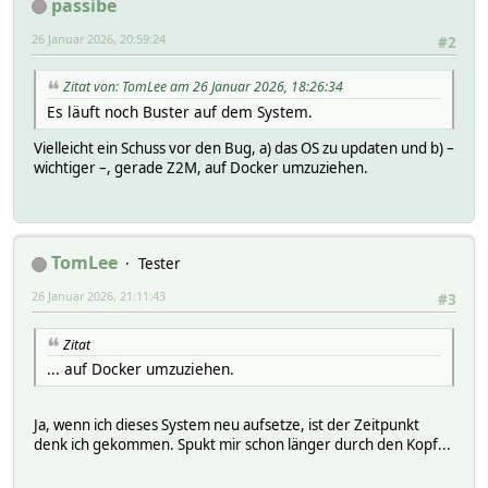
passibe
added 277 packages, and audited 278 packages in 6m
26 Januar 2026, 20:59:24
#2
59 packages are looking for funding
run `npm fund` for details
Zitat von: TomLee am 26 Januar 2026, 18:26:34
Es läuft noch Buster auf dem System.
found 0 vulnerabilities
Vielleicht ein Schuss vor den Bug, a) das OS zu updaten und b) –
wichtiger –, gerade Z2M, auf Docker umzuziehen.
TomLee
Tester
26 Januar 2026, 21:11:43
#3
Zitat
... auf Docker umzuziehen.
Ja, wenn ich dieses System neu aufsetze, ist der Zeitpunkt
denk ich gekommen. Spukt mir schon länger durch den Kopf...