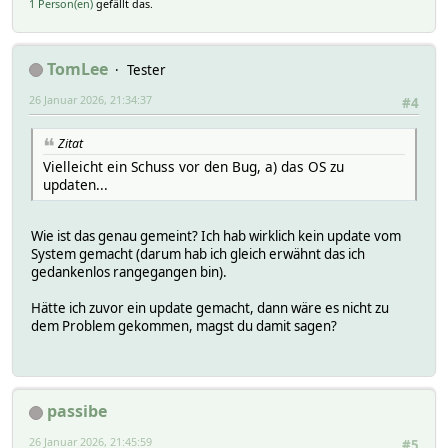
1 Person(en)
gefällt das.
TomLee
Tester
26 Januar 2026, 21:34:37
#4
Zitat
Vielleicht ein Schuss vor den Bug, a) das OS zu
updaten...
Wie ist das genau gemeint? Ich hab wirklich kein update vom
System gemacht (darum hab ich gleich erwähnt das ich
gedankenlos rangegangen bin).
Hätte ich zuvor ein update gemacht, dann wäre es nicht zu
dem Problem gekommen, magst du damit sagen?
passibe
26 Januar 2026, 21:45:59
#5