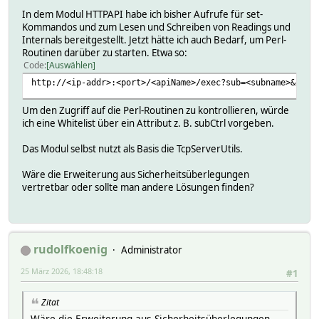
In dem Modul HTTPAPI habe ich bisher Aufrufe für set-
Kommandos und zum Lesen und Schreiben von Readings und
Internals bereitgestellt. Jetzt hätte ich auch Bedarf, um Perl-
Routinen darüber zu starten. Etwa so:
Code
Auswählen
http://<ip-addr>:<port>/<apiName>/exec?sub=<subname>&par1
Um den Zugriff auf die Perl-Routinen zu kontrollieren, würde
ich eine Whitelist über ein Attribut z. B. subCtrl vorgeben.
Das Modul selbst nutzt als Basis die TcpServerUtils.
Wäre die Erweiterung aus Sicherheitsüberlegungen
vertretbar oder sollte man andere Lösungen finden?
rudolfkoenig
Administrator
25 März 2026, 18:48:18
#1
Zitat
Wäre die Erweiterung aus Sicherheitsüberlegungen