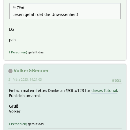
Zitat
Lesen gefährdet die Unwissenheit!
LG
pah
1 Person(en)
gefällt das.
VolkerGBenner
21 März 2023, 14:21:03
#655
Einfach mal ein fettes Danke an @Otto123 für
dieses Tutorial
.
Fühl dich umarmt.
Gruß
Volker
1 Person(en)
gefällt das.