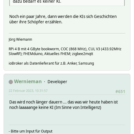
dazu bedarf es keiner KI.
Noch ein paar Jahre, dann werden die KIs sich Geschichten
über ihre Schöpfer erzählen.
Jörg Wiemann
RPi 4 B mit 4 GByte bookworm, COC (868 MHz), CUL V3 (433.92MHz
SlowRF); FHEMduino, Aktuelles FHEM; zigbee2mqtt
ioBroker als Datenlieferant für z.B. Anker, Samsung
Wernieman
Developer
22 Februar 2023, 10:31:57
#651
Das wird noch länger dauern ... das was wir heute haben ist
noch laaaaange keine KI (Im Sinne von Intelligenz)
- Bitte um Input für Output