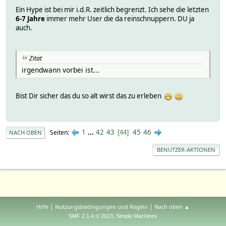
Ein Hype ist bei mir i.d.R. zeitlich begrenzt. Ich sehe die letzten
6-7
Jahre
immer mehr User die da reinschnuppern. DU ja
auch.
Zitat
irgendwann vorbei ist...
Bist Dir sicher das du so alt wirst das zu erleben
1
...
42
43
45
46
Seiten
44
NACH OBEN
BENUTZER-AKTIONEN
|
|
Hilfe
Nutzungsbedingungen und Regeln
Nach oben ▲
,
SMF 2.1.4 © 2023
Simple Machines