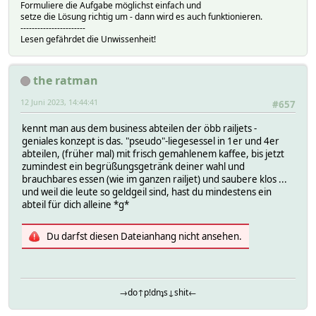
Formuliere die Aufgabe möglichst einfach und
setze die Lösung richtig um - dann wird es auch funktionieren.
-----------------------
Lesen gefährdet die Unwissenheit!
the ratman
12 Juni 2023, 14:44:41
#657
kennt man aus dem business abteilen der öbb railjets -
geniales konzept is das. "pseudo"-liegesessel in 1er und 4er
abteilen, (früher mal) mit frisch gemahlenem kaffee, bis jetzt
zumindest ein begrüßungsgetränk deiner wahl und
brauchbares essen (wie im ganzen railjet) und saubere klos ...
und weil die leute so geldgeil sind, hast du mindestens ein
abteil für dich alleine *g*
Du darfst diesen Dateianhang nicht ansehen.
→do↑p!dnʇs↓shit←