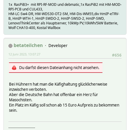
1x RasPiB3+ mit RPI-RF-MOD und debmatic,1x RasPiB2 mit HM-MOD-
RPI-PCB und CUL433,
HM-LC-Sw4-DR, HM-WDS30-OT2-SM, HM-Dis-WM55,div HmIP-eTRV-
B, HmIP-WTH-1, HmIP-SWDO-2, HmIP-SWSD-2, HmIP-SWD,
LenovoThinkCenter als Hauptserver, 10kWp PV,10kWh/5kW Batterie,
Wolf CHA10-400, Kostal Wallbox
betateilchen
Developer
12 Juni 2023, 13:07:27
#656
Du darfst diesen Dateianhang nicht ansehen.
Bei Hühnern hat man die Käfighaltung glücklicherweise
inzwischen verboten.
Aber die Deutsche Bahn hat offenbar ein Herz für
Masochisten.
Ein Platz im Käfig soll schon ab 15 Euro Aufpreis zu bekommen
sein.
-----------------------