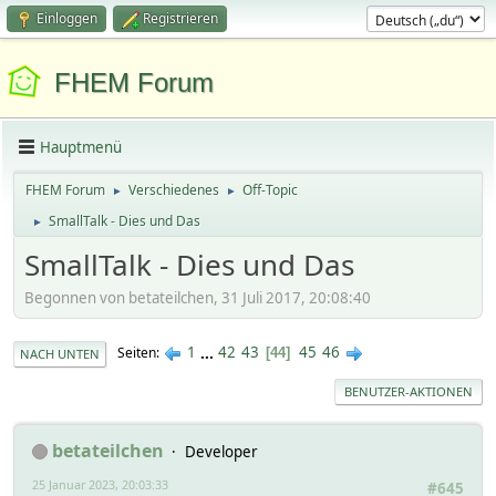
Einloggen
Registrieren
FHEM Forum
Hauptmenü
FHEM Forum
Verschiedenes
Off-Topic
►
►
SmallTalk - Dies und Das
►
SmallTalk - Dies und Das
Begonnen von betateilchen, 31 Juli 2017, 20:08:40
1
...
42
43
45
46
Seiten
44
NACH UNTEN
BENUTZER-AKTIONEN
betateilchen
Developer
25 Januar 2023, 20:03:33
#645