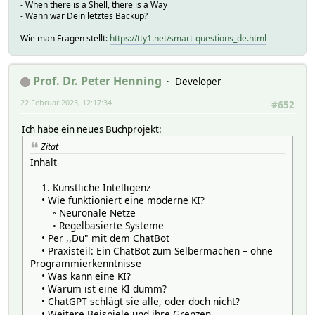
- When there is a Shell, there is a Way
- Wann war Dein letztes Backup?
Wie man Fragen stellt:
https://tty1.net/smart-questions_de.html
Prof. Dr. Peter Henning
Developer
22 Februar 2023, 12:17:34
#652
Ich habe ein neues Buchprojekt:
Zitat
Inhalt
1. Künstliche Intelligenz
• Wie funktioniert eine moderne KI?
◦ Neuronale Netze
◦ Regelbasierte Systeme
• Per ,,Du" mit dem ChatBot
• Praxisteil: Ein ChatBot zum Selbermachen – ohne
Programmierkenntnisse
• Was kann eine KI?
• Warum ist eine KI dumm?
• ChatGPT schlägt sie alle, oder doch nicht?
• Weitere Beispiele und ihre Grenzen