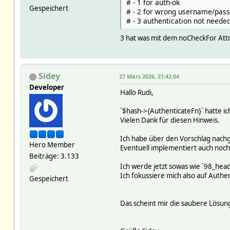
# - 1 for auth-ok
Gespeichert
# - 2 for wrong username/pas
# - 3 authentication not neede
3 hat was mit dem noCheckFor Attri
Sidey
27 März 2026, 21:42:04
Developer
Hallo Rudi,
`$hash->{AuthenticateFn}` hatte ich
Vielen Dank für diesen Hinweis.
Ich habe über den Vorschlag nach
Hero Member
Eventuell implementiert auch noch
Beiträge: 3.133
Ich werde jetzt sowas wie `98_hea
Ich fokussiere mich also auf Authen
Gespeichert
Das scheint mir die saubere Lösung