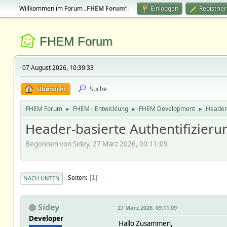
Willkommen im Forum „
FHEM Forum
“.
Einloggen
Registrie
FHEM Forum
07 August 2026, 10:39:33
Übersicht
Suche
FHEM Forum
FHEM - Entwicklung
FHEM Development
Header-
►
►
►
Header-basierte Authentifizieru
Begonnen von Sidey, 27 März 2026, 09:11:09
Seiten
1
NACH UNTEN
Sidey
27 März 2026, 09:11:09
Developer
Hallo Zusammen,