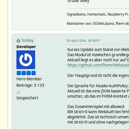
Grüße Sidey
Signalduino, Homematic, Raspberry Pi
Maintainer von: SIGNALduino, fhem-do
Sidey
03 April 2026, 20:39:07
Developer
Kurzes Update zum Stand von We
Das Modul ist inzwischen grundlegen
Aktuell liegt es aber noch nur auf 
https://github.com/fhem/WebAut
Der Hauptgrund ist nicht die eigen
Hero Member
Beiträge: 3.133
Die Sprache für headerAuthPolicy:
Aktuell ist das eine JSON-basierte
unsicher, ob das im FHEM-Kontext a
Gespeichert
Das Zusammenspiel mit allowed:
Mit strict=0 kann WebAuth bei feh
abgelehnt. Das ist technisch umsetzb
mit strict=0 und ohne nachgelagerte