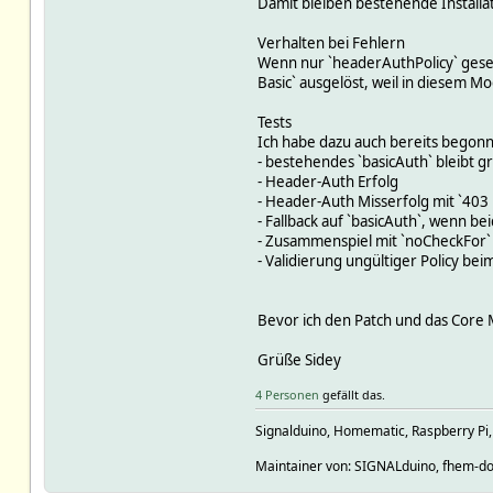
Damit bleiben bestehende Installa
Verhalten bei Fehlern
Wenn nur `headerAuthPolicy` geset
Basic` ausgelöst, weil in diesem M
Tests
Ich habe dazu auch bereits begonn
- bestehendes `basicAuth` bleibt g
- Header-Auth Erfolg
- Header-Auth Misserfolg mit `403
- Fallback auf `basicAuth`, wenn b
- Zusammenspiel mit `noCheckFor`
- Validierung ungültiger Policy bei
Bevor ich den Patch und das Core M
Grüße Sidey
4 Personen
gefällt das.
Signalduino, Homematic, Raspberry Pi
Maintainer von: SIGNALduino, fhem-do