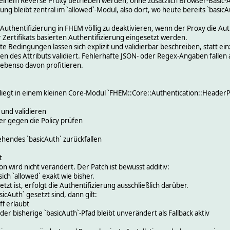
 einem Reverse Proxy betrieben werden, ohne zusätzlich Browser-Basic-
ung bleibt zentral im `allowed`-Modul, also dort, wo heute bereits `basic
e Authentifizierung in FHEM völlig zu deaktivieren, wenn der Proxy die Au
r Zertifikats basierten Authentifizierung eingesetzt werden.
 Bedingungen lassen sich explizit und validierbar beschreiben, statt ei
zen des Attributs validiert. Fehlerhafte JSON- oder Regex-Angaben fallen al
 ebenso davon profitieren.
liegt in einem kleinen Core-Modul `FHEM::Core::Authentication::HeaderPo
 und validieren
r gegen die Policy prüfen
tehendes `basicAuth` zurückfallen
t
n wird nicht verändert. Der Patch ist bewusst additiv:
ich `allowed` exakt wie bisher.
zt ist, erfolgt die Authentifizierung ausschließlich darüber.
cAuth` gesetzt sind, dann gilt:
ff erlaubt
er bisherige `basicAuth`-Pfad bleibt unverändert als Fallback aktiv