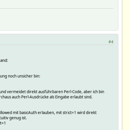
#4
tand:
hung noch unsicher bin:
 und vermeidet direkt ausführbaren Perl-Code, aber ich bin
rchaus auch Perl-Ausdrücke als Eingabe erlaubt sind.
owed mit basicAuth erlauben, mit strict=1 wird direkt
uitiv genug ist.
ct=1