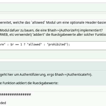
bereitet, welche das `allowed` Modul um eine optionale Header-basie
 Modul dafuer zu bauen, die eine $hash->{AuthorizeFn} implementiert?
MWEB, etc verwendet) "addiert" die Rueckgabewerte aller solcher Funkti
 $r == 1 ? "allowed" : "prohibited");
geht hier um Authentifizierung, ergo $hash->{AuthenticateFn}.
ate Funktion addiert die Rueckgabewerte:
###############
eded