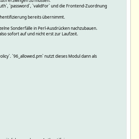
Auth erzwingen zu müssen.
Auth`, `password`, `validFor` und die Frontend-Zuordnung
thentifizierung bereits übernimmt.
nzelne Sonderfälle in Perl-Ausdrücken nachzubauen.
so sofort auf und nicht erst zur Laufzeit.
licy`. `96_allowed.pm` nutzt dieses Modul dann als