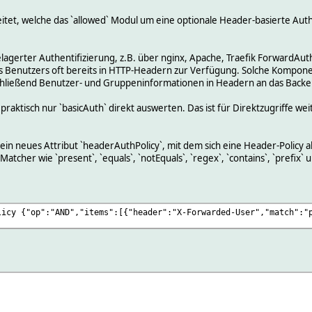
itet, welche das `allowed` Modul um eine optionale Header-basierte Aut
lagerter Authentifizierung, z.B. über nginx, Apache, Traefik ForwardAut
 des Benutzers oft bereits in HTTP-Headern zur Verfügung. Solche Kompo
chließend Benutzer- und Gruppeninformationen in Headern an das Backe
raktisch nur `basicAuth` direkt auswerten. Das ist für Direktzugriffe wei
in neues Attribut `headerAuthPolicy`, mit dem sich eine Header-Policy a
cher wie `present`, `equals`, `notEquals`, `regex`, `contains`, `prefix` un
licy {"op":"AND","items":[{"header":"X-Forwarded-User","match":"