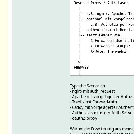
Reverse Proxy / Auth Layer
|
|-- z.B. nginx, Apache, Tra
|-- optional mit vorgelager
| z.B. Authelia per Forw
|-- authentifiziert Benutz
|-- setzt Header wie:
| X-Forwarded-User: ali
| X-Forwarded-Groups: ad
| X-Role: fhem-admin
|
v
FHEMWEB
|
v
allowed
Typische Szenarien
|
- nginx mit auth_request
|-- prüft noCheckFor
- Apache mit vorgelagerter Authen
|-- prüft headerAuthPolicy
- Traefik mit ForwardAuth
|-- optional Fallback auf b
- Caddy mit vorgelagerter Authen
|
- Authelia als externer Auth-Serve
v
- oauth2-proxy
Zugriff erlaubt / verweigert
Warum die Erweiterung aus meiner S