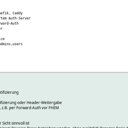
efik, Caddy
tem Auth-Server
ard-Auth
er
ce
mins,users
tifizierung
asicAuth
tifizierung oder Header-Weitergabe
r, z.B. per Forward-Auth vor FHEM
icht sinnvoll ist