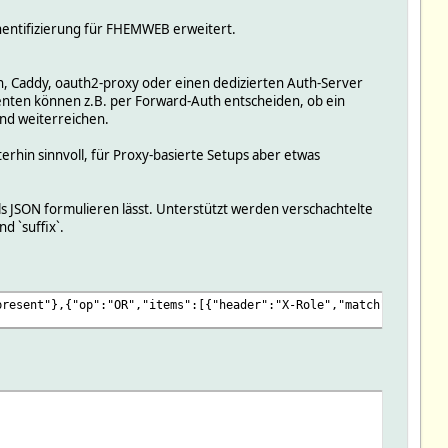
hentifizierung für FHEMWEB erweitert.
h, Caddy, oauth2-proxy oder einen dedizierten Auth-Server
nenten können z.B. per Forward-Auth entscheiden, ob ein
nd weiterreichen.
terhin sinnvoll, für Proxy-basierte Setups aber etwas
ls JSON formulieren lässt. Unterstützt werden verschachtelte
d `suffix`.
present"},{"op":"OR","items":[{"header":"X-Role","match":"equals