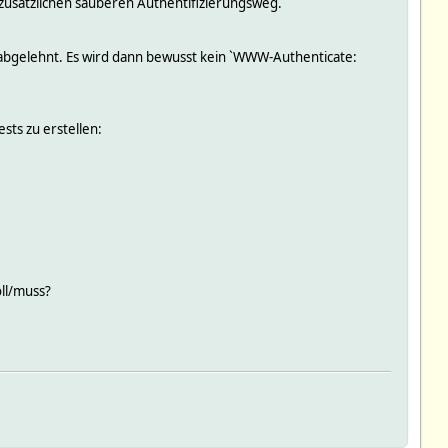
zusätzlichen sauberen Authentifizierungsweg.
` abgelehnt. Es wird dann bewusst kein `WWW-Authenticate:
sts zu erstellen:
oll/muss?