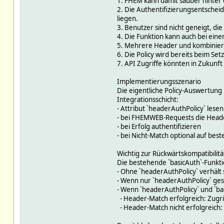
1. FHEM kann damit sauber hinter
2. Die Authentifizierungsentscheid
liegen.
3. Benutzer sind nicht geneigt, di
4. Die Funktion kann auch bei eine
5. Mehrere Header und kombinierte
6. Die Policy wird bereits beim Set
7. API Zugriffe könnten in Zukunft
Implementierungsszenario
Die eigentliche Policy-Auswertung 
Integrationsschicht:
- Attribut `headerAuthPolicy` lesen
- bei FHEMWEB-Requests die Heade
- bei Erfolg authentifizieren
- bei Nicht-Match optional auf bes
Wichtig zur Rückwärtskompatibilitä
Die bestehende `basicAuth`-Funktio
- Ohne `headerAuthPolicy` verhält s
- Wenn nur `headerAuthPolicy` geset
- Wenn `headerAuthPolicy` und `basi
- Header-Match erfolgreich: Zugri
- Header-Match nicht erfolgreich: d