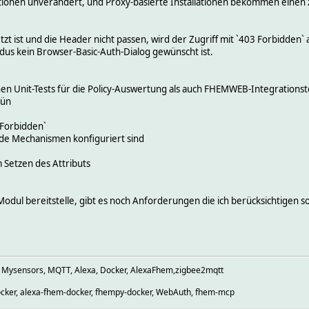
tionen unverändert, und Proxy-basierte Installationen bekommen einen 
zt ist und die Header nicht passen, wird der Zugriff mit `403 Forbidden
odus kein Browser-Basic-Auth-Dialog gewünscht ist.
en Unit-Tests für die Policy-Auswertung als auch FHEMWEB-Integrationste
rün
 Forbidden`
eide Mechanismen konfiguriert sind
m Setzen des Attributs
odul bereitstelle, gibt es noch Anforderungen die ich berücksichtigen s
, Mysensors, MQTT, Alexa, Docker, AlexaFhem,zigbee2mqtt
cker, alexa-fhem-docker, fhempy-docker, WebAuth, fhem-mcp