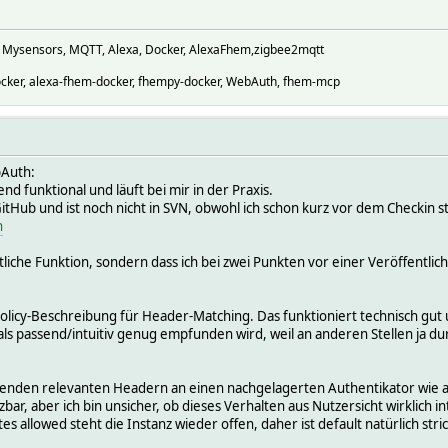
, Mysensors, MQTT, Alexa, Docker, AlexaFhem,zigbee2mqtt
cker, alexa-fhem-docker, fhempy-docker, WebAuth, fhem-mcp
bAuth:
d funktional und läuft bei mir in der Praxis.
GitHub und ist noch nicht in SVN, obwohl ich schon kurz vor dem Checkin s
h
tliche Funktion, sondern dass ich bei zwei Punkten vor einer Veröffentlic
 Policy-Beschreibung für Header-Matching. Das funktioniert technisch gut
ls passend/intuitiv genug empfunden wird, weil an anderen Stellen ja du
lenden relevanten Headern an einen nachgelagerten Authentikator wie all
ar, aber ich bin unsicher, ob dieses Verhalten aus Nutzersicht wirklich int
s allowed steht die Instanz wieder offen, daher ist default natürlich stri