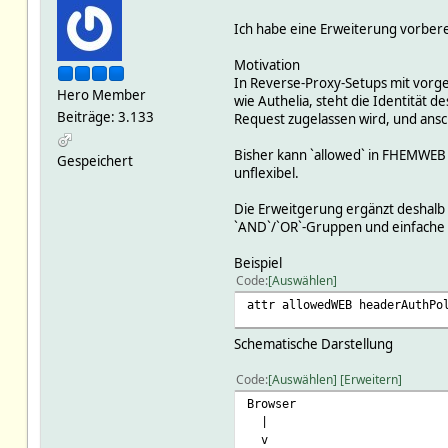
Ich habe eine Erweiterung vorbere
Motivation
In Reverse-Proxy-Setups mit vorge
Hero Member
wie Authelia, steht die Identität
Beiträge: 3.133
Request zugelassen wird, und ans
Bisher kann `allowed` in FHEMWEB p
Gespeichert
unflexibel.
Die Erweitgerung ergänzt deshalb e
`AND`/`OR`-Gruppen und einfache Mat
Beispiel
Code
Auswählen
attr allowedWEB headerAuthPo
Schematische Darstellung
Code
Auswählen
Erweitern
Browser
|
v