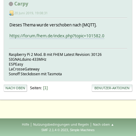
Carpy
20 Juni 2019, 19:08:31
Dieses Thema wurde verschoben nach [MQTT].
https://forum.fhem.de/index.php?topic=101582.0
Raspberry Pi 2 Mod. B mit FHEM Latest Revision: 30126
SIGNALduino 433MHz
ESPEasy
LaCrosseGateway
Sonoff Steckdosen mit Tasmota
Seiten
1
NACH OBEN
BENUTZER-AKTIONEN
|
|
Hilfe
Nutzungsbedingungen und Regeln
Nach oben ▲
,
SMF 2.1.4 © 2023
Simple Machines