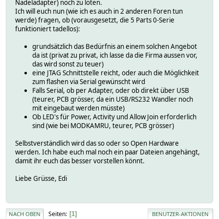
Nadeladapter) noch zu löten.
Ich will euch nun (wie ich es auch in 2 anderen Foren tun
werde) fragen, ob (vorausgesetzt, die 5 Parts 0-Serie
funktioniert tadellos):
grundsätzlich das Bedürfnis an einem solchen Angebot
da ist (privat zu privat, ich lasse da die Firma aussen vor,
das wird sonst zu teuer)
eine JTAG Schnittstelle reicht, oder auch die Möglichkeit
zum flashen via Serial gewünscht wird
Falls Serial, ob per Adapter, oder ob direkt über USB
(teurer, PCB grösser, da ein USB/RS232 Wandler noch
mit eingebaut werden müsste)
Ob LED's für Power, Activity und Allow Join erforderlich
sind (wie bei MODKAMRU, teurer, PCB grösser)
Selbstverständlich wird das so oder so Open Hardware
werden. Ich habe euch mal noch ein paar Dateien angehängt,
damit ihr euch das besser vorstellen könnt.
Liebe Grüsse, Edi
Seiten
1
NACH OBEN
BENUTZER-AKTIONEN