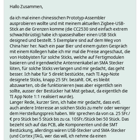
Hallo Zusammen,
da ich mal einen chinesischen Prototyp-Assembler
ausprobieren wollte und mit meinem aktuellen Zigbee-USB-
Stick an die Grenzen komme (die CC2530 sind einfach extrem
schwachbrüstig) habe ich spasseshalber einen USB Stick
designed und bestellt. 5 Exemplare sind auf dem Weg von
China hier her. Nach ein paar Bier und einem guten Gespräch
mit einem Kollegen habe ich mir mal die Preise angeschaut, die
von Hobbyisten für solche Sticks, welche auf Fertigmodulen
basieren und irgendwelche Antennenkabel an SMA Stecker
löten, für solche Sticks verlangen und mir gedacht, das geht
besser. Ich habe für 5 direkt bestückte, nach TI App-Note
designete Sticks, knapp 25 SFr. bezahlt. OK, es bleibt
abzuwarten, ob die funktionieren (was aber eigentlich sein
sollte, ausser der Bestücker hat Mist gebaut, da eigentlich die
TI App Note 1:1 realisiert wurde).
Langer Rede, kurzer Sinn, ich habe mir gedacht, dass evtl.
auch andere Interesse an solchen Sticks zu mehr oder weniger
dem Herstellungspreis haben. Wir sprechen da von ca. 25 SFr./
€ pro Stück bei 5 Stück bis zu ca. 10SFr./Stück bei 50 Stück. Das
bezieht sich auf das PCB, alle Komponenten und die SMT
Bestückung, allerdings wären USB-Stecker und SMA-Stecker
(und Cortex JTAG, wer das will, ich nehme da einen