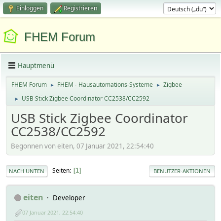
Einloggen
Registrieren
FHEM Forum
Hauptmenü
FHEM Forum
FHEM - Hausautomations-Systeme
Zigbee
►
►
USB Stick Zigbee Coordinator CC2538/CC2592
►
USB Stick Zigbee Coordinator
CC2538/CC2592
Begonnen von eiten, 07 Januar 2021, 22:54:40
Seiten
1
NACH UNTEN
BENUTZER-AKTIONEN
eiten
Developer
07 Januar 2021, 22:54:40