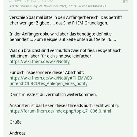
21 November 2021, 17:31:40
#1
Letzte Bearbeitung
: 21 November 2021, 17:34:30 von bartman121
verschieb das mal bitte in den Anfängerbereich. Das betrifft
eher weniger Zigbee .... das Sind FHEM-Grundlagen.
In der Anfängerdoku wird aber das benötigte definitiv
behandelt ... Zum Beispiel auf Seite unten auf Seite 26....
Was du brauchst sind vermutlich zwei notifies. (es geht auch
mit einem, aber für dich sind zwei einfacher:
https://wiki.fhem.de/wiki/Notify
Für dich insbesondere dieser Abschnitt:
https://wiki.fhem.de/wiki/Notify#FHEMWEB-
unterst.C3.BCtztes_Anlegen_eines_notify
Damit müsstest du vermutlich weiterkommen.
Ansonsten ist das Lesen dieses threads auch recht wichtig.
https://forum.fhem.de/index.php/topic,71806.0.html
Grüße
Andreas