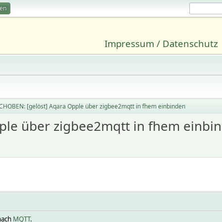
ren
Impressum / Datenschutz
CHOBEN: [gelöst] Aqara Opple über zigbee2mqtt in fhem einbinden
ple über zigbee2mqtt in fhem einbi
nach
MQTT
.