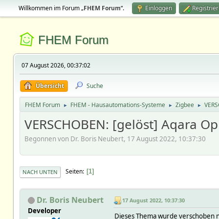
Willkommen im Forum „
FHEM Forum
“.
Einloggen
Registrie
FHEM Forum
07 August 2026, 00:37:02
Übersicht
Suche
FHEM Forum
FHEM - Hausautomations-Systeme
Zigbee
VERS
►
►
►
VERSCHOBEN: [gelöst] Aqara Op
Begonnen von Dr. Boris Neubert, 17 August 2022, 10:37:30
Seiten
1
NACH UNTEN
Dr. Boris Neubert
17 August 2022, 10:37:30
Developer
Dieses Thema wurde verschoben 