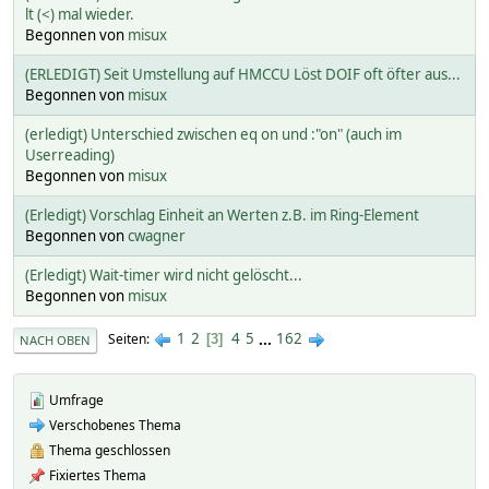
lt (<) mal wieder.
Begonnen von
misux
(ERLEDIGT) Seit Umstellung auf HMCCU Löst DOIF oft öfter aus...
Begonnen von
misux
(erledigt) Unterschied zwischen eq on und :"on" (auch im
Userreading)
Begonnen von
misux
(Erledigt) Vorschlag Einheit an Werten z.B. im Ring-Element
Begonnen von
cwagner
(Erledigt) Wait-timer wird nicht gelöscht...
Begonnen von
misux
1
2
4
5
...
162
Seiten
3
NACH OBEN
Umfrage
Verschobenes Thema
Thema geschlossen
Fixiertes Thema