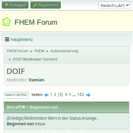
Einloggen
Registrieren
FHEM Forum
Hauptmenü
FHEM Forum
FHEM
Automatisierung
►
►
DOIF
(Moderator:
Damian
)
►
DOIF
Moderator:
Damian
.
1
2
4
5
...
162
Seiten
3
NACH UNTEN
Betreff
/
Begonnen von
(Erledigt) Bestimmten Wert in der Status Anzeige..
Begonnen von
misux