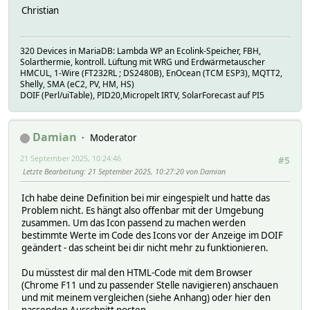
setstate DI_Wetter 2023-06-22 23:24:15 mode enabled
Christian
setstate DI_Wetter 2023-06-22 23:24:15 state initialized
320 Devices in MariaDB: Lambda WP an Ecolink-Speicher, FBH,
Solarthermie, kontroll. Lüftung mit WRG und Erdwärmetauscher
HMCUL, 1-Wire (FT232RL ; DS2480B), EnOcean (TCM ESP3), MQTT2,
Shelly, SMA (eC2, PV, HM, HS)
DOIF (Perl/uiTable), PID20,Micropelt IRTV, SolarForecast auf PI5
Damian
Moderator
21 September 2025, 10:24:46
#5
Letzte Bearbeitung
: 21 September 2025, 10:27:20 von Damian
Ich habe deine Definition bei mir eingespielt und hatte das
Problem nicht. Es hängt also offenbar mit der Umgebung
zusammen. Um das Icon passend zu machen werden
bestimmte Werte im Code des Icons vor der Anzeige im DOIF
geändert - das scheint bei dir nicht mehr zu funktionieren.
Du müsstest dir mal den HTML-Code mit dem Browser
(Chrome F11 und zu passender Stelle navigieren) anschauen
und mit meinem vergleichen (siehe Anhang) oder hier den
passenden Ausschnitt posten.