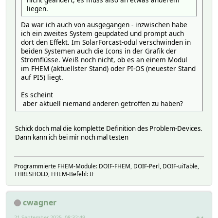
liegen.
Da war ich auch von ausgegangen - inzwischen habe
ich ein zweites System geupdated und prompt auch
dort den Effekt. Im SolarForcast-odul verschwinden in
beiden Systemen auch die Icons in der Grafik der
Stromflüsse. Weiß noch nicht, ob es an einem Modul
im FHEM (aktuellster Stand) oder PI-OS (neuester Stand
auf PI5) liegt.
Es scheint
aber aktuell niemand anderen getroffen zu haben?
Schick doch mal die komplette Definition des Problem-Devices.
Dann kann ich bei mir noch mal testen
Programmierte FHEM-Module: DOIF-FHEM, DOIF-Perl, DOIF-uiTable,
THRESHOLD, FHEM-Befehl: IF
cwagner
21 September 2025, 08:32:49