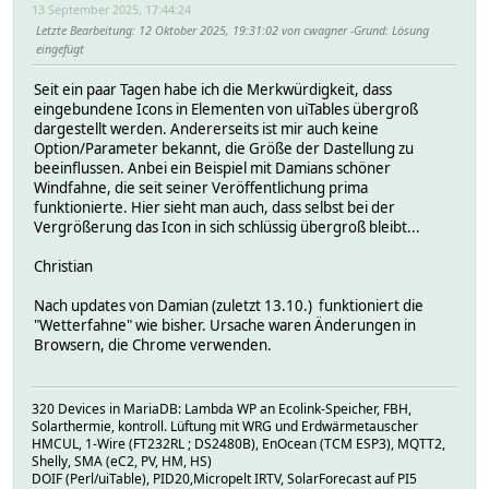
13 September 2025, 17:44:24
Letzte Bearbeitung
: 12 Oktober 2025, 19:31:02 von cwagner
Grund
: Lösung
eingefügt
Seit ein paar Tagen habe ich die Merkwürdigkeit, dass
eingebundene Icons in Elementen von uiTables übergroß
dargestellt werden. Andererseits ist mir auch keine
Option/Parameter bekannt, die Größe der Dastellung zu
beeinflussen. Anbei ein Beispiel mit Damians schöner
Windfahne, die seit seiner Veröffentlichung prima
funktionierte. Hier sieht man auch, dass selbst bei der
Vergrößerung das Icon in sich schlüssig übergroß bleibt...
Christian
Nach updates von Damian (zuletzt 13.10.) funktioniert die
"Wetterfahne" wie bisher. Ursache waren Änderungen in
Browsern, die Chrome verwenden.
320 Devices in MariaDB: Lambda WP an Ecolink-Speicher, FBH,
Solarthermie, kontroll. Lüftung mit WRG und Erdwärmetauscher
HMCUL, 1-Wire (FT232RL ; DS2480B), EnOcean (TCM ESP3), MQTT2,
Shelly, SMA (eC2, PV, HM, HS)
DOIF (Perl/uiTable), PID20,Micropelt IRTV, SolarForecast auf PI5