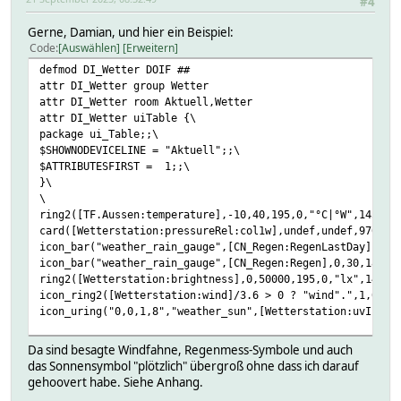
#4
Gerne, Damian, und hier ein Beispiel:
Code
Auswählen
Erweitern
defmod DI_Wetter DOIF ##
attr DI_Wetter group Wetter
attr DI_Wetter room Aktuell,Wetter
attr DI_Wetter uiTable {\
package ui_Table;;\
$SHOWNODEVICELINE = "Aktuell";;\
$ATTRIBUTESFIRST = 1;;\
}\
\
ring2([TF.Aussen:temperature],-10,40,195,0,"°C|°W",145,un
card([Wetterstation:pressureRel:col1w],undef,undef,970,10
icon_bar("weather_rain_gauge",[CN_Regen:RegenLastDay],0,3
icon_bar("weather_rain_gauge",[CN_Regen:Regen],0,30,180,2
ring2([Wetterstation:brightness],0,50000,195,0,"lx",145,u
icon_ring2([Wetterstation:wind]/3.6 > 0 ? "wind".",1,0,0,
icon_uring("0,0,1,8","weather_sun",[Wetterstation:uvIndex
setstate DI_Wetter initialized
Da sind besagte Windfahne, Regenmess-Symbole und auch
setstate DI_Wetter 2025-09-21 08:20:51 .col_72_Wetterstat
das Sonnensymbol "plötzlich" übergroß ohne dass ich darauf
setstate DI_Wetter 2025-09-21 08:20:51 .col_72_Wetterstat
gehoovert habe. Siehe Anhang.
setstate DI_Wetter 2023-06-22 23:24:15 cmd 0