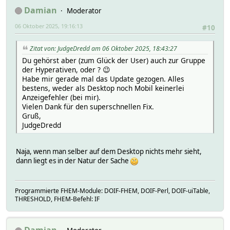
Damian
Moderator
06 Oktober 2025, 19:16:13
#10
Zitat von: JudgeDredd am 06 Oktober 2025, 18:43:27
Du gehörst aber (zum Glück der User) auch zur Gruppe
der Hyperativen, oder ? 😉
Habe mir gerade mal das Update gezogen. Alles
bestens, weder als Desktop noch Mobil keinerlei
Anzeigefehler (bei mir).
Vielen Dank für den superschnellen Fix.
Gruß,
JudgeDredd
Naja, wenn man selber auf dem Desktop nichts mehr sieht,
dann liegt es in der Natur der Sache
Programmierte FHEM-Module: DOIF-FHEM, DOIF-Perl, DOIF-uiTable,
THRESHOLD, FHEM-Befehl: IF
Damian