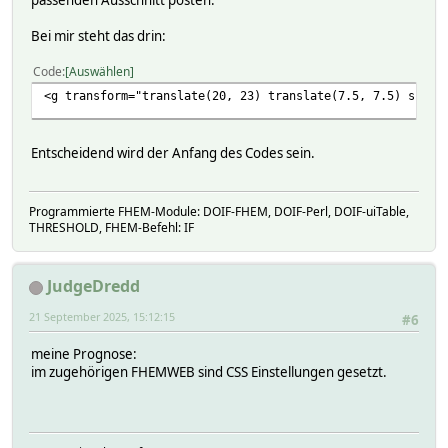
Bei mir steht das drin:
Code
Auswählen
<g transform="translate(20, 23) translate(7.5, 7.5) scal
Entscheidend wird der Anfang des Codes sein.
Programmierte FHEM-Module: DOIF-FHEM, DOIF-Perl, DOIF-uiTable,
THRESHOLD, FHEM-Befehl: IF
JudgeDredd
21 September 2025, 15:12:15
#6
meine Prognose:
im zugehörigen FHEMWEB sind CSS Einstellungen gesetzt.