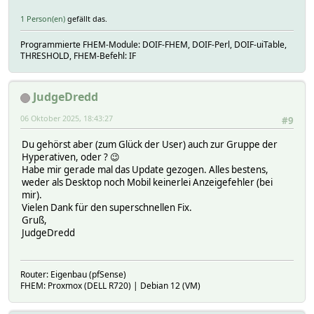
1 Person(en)
gefällt das.
Programmierte FHEM-Module: DOIF-FHEM, DOIF-Perl, DOIF-uiTable,
THRESHOLD, FHEM-Befehl: IF
JudgeDredd
06 Oktober 2025, 18:43:27
#9
Du gehörst aber (zum Glück der User) auch zur Gruppe der
Hyperativen, oder ? 😉
Habe mir gerade mal das Update gezogen. Alles bestens,
weder als Desktop noch Mobil keinerlei Anzeigefehler (bei
mir).
Vielen Dank für den superschnellen Fix.
Gruß,
JudgeDredd
Router: Eigenbau (pfSense)
FHEM: Proxmox (DELL R720) | Debian 12 (VM)