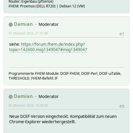
Router: Eigenbau (pfSense)
FHEM: Proxmox (DELL R720) | Debian 12 (VM)
Damian
Moderator
05 Oktober 2025, 21:57:48
#7
siehe:
https://forum.fhem.de/index.php?
topic=142600.msg1349047#msg1349047
Programmierte FHEM-Module: DOIF-FHEM, DOIF-Perl, DOIF-uiTable,
THRESHOLD, FHEM-Befehl: IF
Damian
Moderator
06 Oktober 2025, 15:29:30
#8
Neue DOIF-Version eingecheckt. Kompatibilität zum neuen
Chrome-Explorer wiederhergestellt.