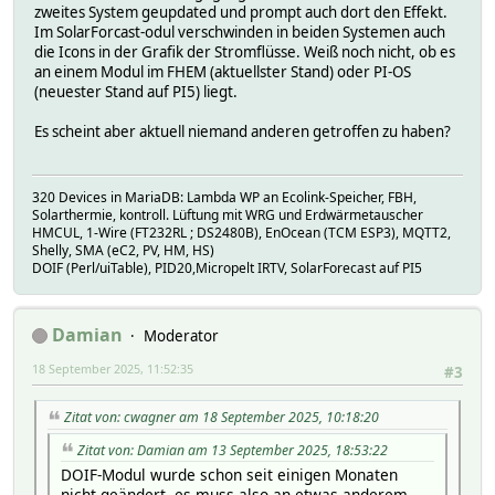
zweites System geupdated und prompt auch dort den Effekt.
Im SolarForcast-odul verschwinden in beiden Systemen auch
die Icons in der Grafik der Stromflüsse. Weiß noch nicht, ob es
an einem Modul im FHEM (aktuellster Stand) oder PI-OS
(neuester Stand auf PI5) liegt.
Es scheint aber aktuell niemand anderen getroffen zu haben?
320 Devices in MariaDB: Lambda WP an Ecolink-Speicher, FBH,
Solarthermie, kontroll. Lüftung mit WRG und Erdwärmetauscher
HMCUL, 1-Wire (FT232RL ; DS2480B), EnOcean (TCM ESP3), MQTT2,
Shelly, SMA (eC2, PV, HM, HS)
DOIF (Perl/uiTable), PID20,Micropelt IRTV, SolarForecast auf PI5
Damian
Moderator
18 September 2025, 11:52:35
#3
Zitat von: cwagner am 18 September 2025, 10:18:20
Zitat von: Damian am 13 September 2025, 18:53:22
DOIF-Modul wurde schon seit einigen Monaten
nicht geändert, es muss also an etwas anderem