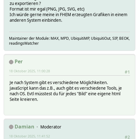
zu exportieren ?
Format ist mir egal (PNG, JPG, SVG, etc)
Ich würde gerne meine in FHEM erzeugten Grafiken in einem
anderen System einbinden.
Maintainer der Module: MAX, MPD, UbiquitiMP, UbiquitiOut, SIP, BEOK,
readingsWatcher
Per
18 Oktober 2025, 11:00:28
#1
Je nach System gibt es verschiedene Möglichkeiten.
JavaScript kann das z.B., auch gibt es verschiedene Tools, je
nach OS. Evtl müsstest du für jedes "Bild" eine eigene html
Seite kreieren.
Damian
Moderator
18 Oktober 2025, 11:41:52
#2