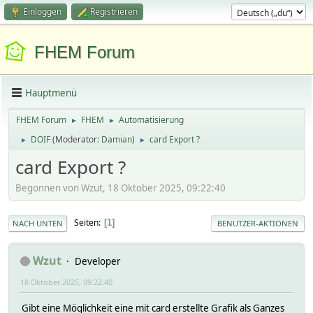
Einloggen
Registrieren
FHEM Forum
Hauptmenü
FHEM Forum
FHEM
Automatisierung
►
►
DOIF
(Moderator:
Damian
)
card Export ?
►
►
card Export ?
Begonnen von Wzut, 18 Oktober 2025, 09:22:40
Seiten
1
NACH UNTEN
BENUTZER-AKTIONEN
Wzut
Developer
18 Oktober 2025, 09:22:40
Gibt eine Möglichkeit eine mit card erstellte Grafik als Ganzes