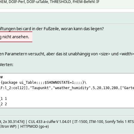
M, DOIF-Perl, DOIF-uiTable, THRESHOLD, FHEM-Befehl: IF
iftungen bei card in der Fußzeile, woran kann das liegen?
g nicht ansehen.
den Parametern versucht, aber das ist unabhängig von <size> und <width>
 Werten:
##
 {package ui_Table;;;;$SHOWNOSTATE=1;;;;}\
LF:l_2:col12]],"Taupunkt","weather_humidity",5,20,130,280,["Gart
_1 1
_2 2
4it, 2x 30.3147it] | CUL 433 a-culfw V 1.04.01 [ IT-1500, ITM-100, Somfy Telis 1 
 Eltron WP) | HTTPMOD (go-e)