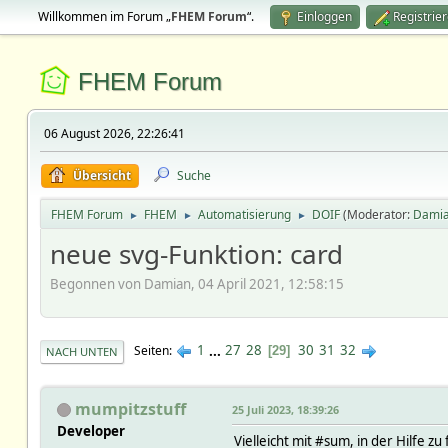
Willkommen im Forum „
FHEM Forum
“.
Einloggen
Registrie
FHEM Forum
06 August 2026, 22:26:41
Übersicht
Suche
FHEM Forum
FHEM
Automatisierung
DOIF
(Moderator:
Dami
►
►
►
neue svg-Funktion: card
Begonnen von Damian, 04 April 2021, 12:58:15
1
...
27
28
30
31
32
Seiten
29
NACH UNTEN
mumpitzstuff
25 Juli 2023, 18:39:26
Developer
Vielleicht mit #sum, in der Hilfe 