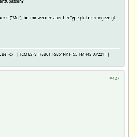
 anzupassen?
ürzt ("Mo"), bei mir werden aber bei Type plot drei angezeigt
RTS, BelFox ] | TCM ESP3 [ FSB61, FSB61NP, FT55, FMH4S, AP221 ] |
#427