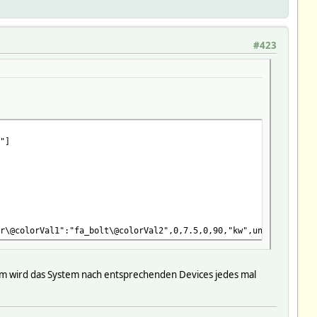
#423
"]
r\@colorVal1":"fa_bolt\@colorVal2",0,7.5,0,90,"kw",undef,"2","13
sum wird das System nach entsprechenden Devices jedes mal