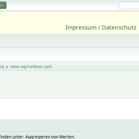
ren
Impressum / Datenschutz
an
)
neue svg-Funktion: card
►
zu finden unter: Aggregieren von Werten.