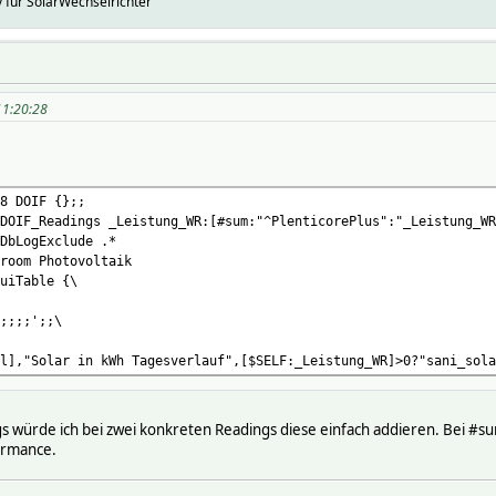
für SolarWechselrichter
 11:20:28
8 DOIF {};;
DOIF_Readings _Leistung_WR:[#sum:"^PlenticorePlus":"_Leistung_WR
DbLogExclude .*
room Photovoltaik
uiTable {\
;;;;';;\
l],"Solar in kWh Tagesverlauf",[$SELF:_Leistung_WR]>0?"sani_sola
s würde ich bei zwei konkreten Readings diese einfach addieren. Bei #
ormance.