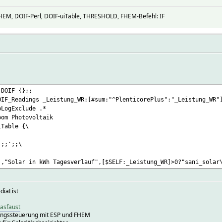
M, DOIF-Perl, DOIF-uiTable, THRESHOLD, FHEM-Befehl: IF
 DOIF {};;
OIF_Readings _Leistung_WR:[#sum:"^PlenticorePlus":"_Leistung_WR"
bLogExclude .*
oom Photovoltaik
iTable {\
;;';;\
],"Solar in kWh Tagesverlauf",[$SELF:_Leistung_WR]>0?"sani_solar
diaList
iasfaust
ungssteuerung mit ESP und FHEM