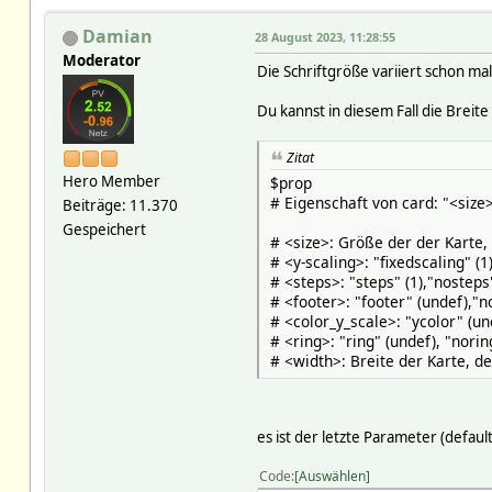
Damian
28 August 2023, 11:28:55
Moderator
Die Schriftgröße variiert schon mal
Du kannst in diesem Fall die Breit
Zitat
Hero Member
$prop
# Eigenschaft von card: "<size
Beiträge: 11.370
Gespeichert
# <size>: Größe der der Karte, 
# <y-scaling>: "fixedscaling" (1
# <steps>: "steps" (1),"nosteps
# <footer>: "footer" (undef),"n
# <color_y_scale>: "ycolor" (un
# <ring>: "ring" (undef), "noring
# <width>: Breite der Karte, defa
es ist der letzte Parameter (default
Code
Auswählen