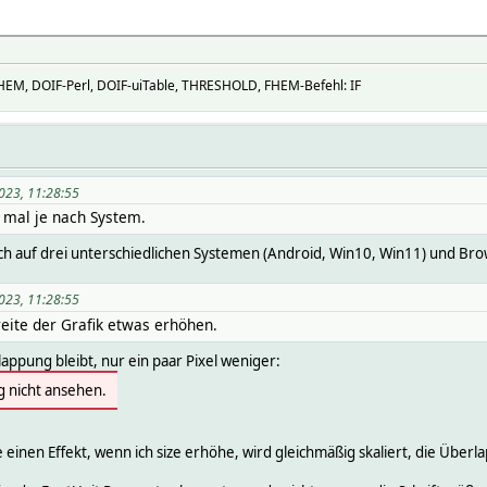
M, DOIF-Perl, DOIF-uiTable, THRESHOLD, FHEM-Befehl: IF
023, 11:28:55
n mal je nach System.
ch auf drei unterschiedlichen Systemen (Android, Win10, Win11) und Bro
023, 11:28:55
reite der Grafik etwas erhöhen.
lappung bleibt, nur ein paar Pixel weniger:
g nicht ansehen.
 einen Effekt, wenn ich size erhöhe, wird gleichmäßig skaliert, die Überl