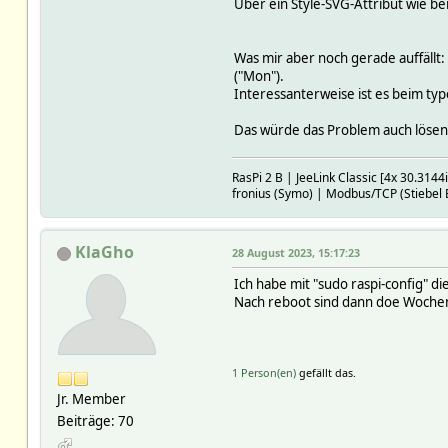
Über ein Style-SVG-Attribut wie b
Was mir aber noch gerade auffällt:
("Mon").
Interessanterweise ist es beim type
Das würde das Problem auch lösen, 
RasPi 2 B | JeeLink Classic [4x 30.314
fronius (Symo) | Modbus/TCP (Stiebel
KlaGho
28 August 2023, 15:17:23
Ich habe mit "sudo raspi-config" di
Nach reboot sind dann doe Wochent
1 Person(en)
gefällt das.
Jr. Member
Beiträge: 70