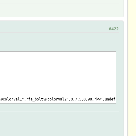
#422
]
\@colorVal1":"fa_bolt\@colorVal2",0,7.5,0,90,"kw",undef,"2","130