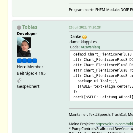
Programmierte FHEM-Module: DOIF-FHE
Tobias
26 Juli 2023, 11:20:28
Developer
Danke
damit klappt es...
Code
Auswählen
defmod Chart_PlenticorePlus8
attr Chart_PlenticorePlus8 D
attr Chart_PlenticorePlus8 D
Hero Member
attr Chart_PlenticorePlus8 r
Beiträge: 4.195
attr Chart_PlenticorePlus8 u
package ui_Table;;\
Gespeichert
$TABLE='text-align:center;;
}\
card([$SELF:_Leistung_WR:col
Maintainer: Text2Speech, TrashCal, Me
Meine Projekte:
https://github.com/tob
* PumpControl v2: allround Bewässer