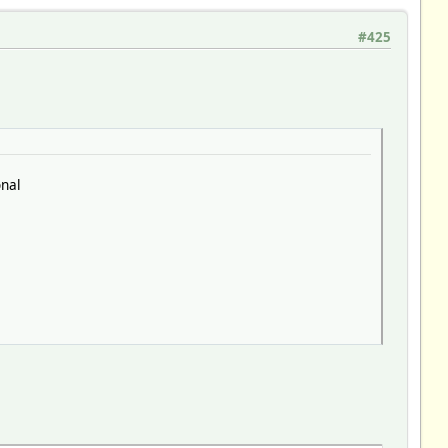
#425
onal