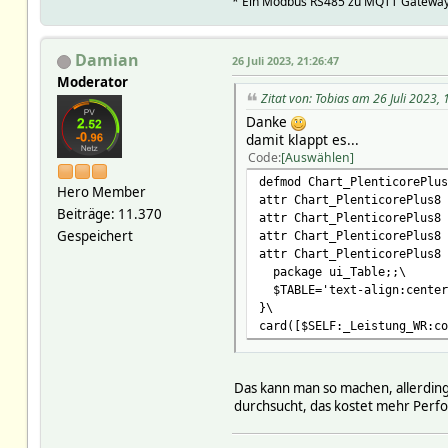
* Ein Modbus RS485 zu MQTT Gateway 
Damian
26 Juli 2023, 21:26:47
Moderator
Zitat von: Tobias am 26 Juli 2023,
Danke
damit klappt es...
Code
Auswählen
defmod Chart_PlenticorePlus
Hero Member
attr Chart_PlenticorePlus8 
Beiträge: 11.370
attr Chart_PlenticorePlus8 
Gespeichert
attr Chart_PlenticorePlus8 
attr Chart_PlenticorePlus8 
package ui_Table;;\
$TABLE='text-align:center
}\
card([$SELF:_Leistung_WR:co
Das kann man so machen, allerding
durchsucht, das kostet mehr Perf