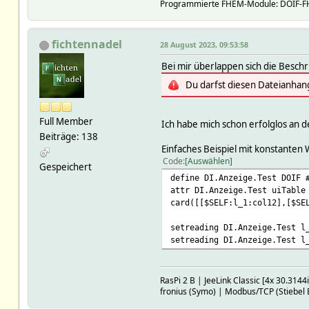
Programmierte FHEM-Module: DOIF-FHE
fichtennadel
28 August 2023, 09:53:58
Bei mir überlappen sich die Beschr
Du darfst diesen Dateianhan
Full Member
Ich habe mich schon erfolglos an 
Beiträge: 138
Einfaches Beispiel mit konstanten
Code
Auswählen
Gespeichert
define DI.Anzeige.Test DOIF 
attr DI.Anzeige.Test uiTable
card([[$SELF:l_1:col12],[$SE
setreading DI.Anzeige.Test l
setreading DI.Anzeige.Test l
RasPi 2 B | JeeLink Classic [4x 30.314
fronius (Symo) | Modbus/TCP (Stiebel