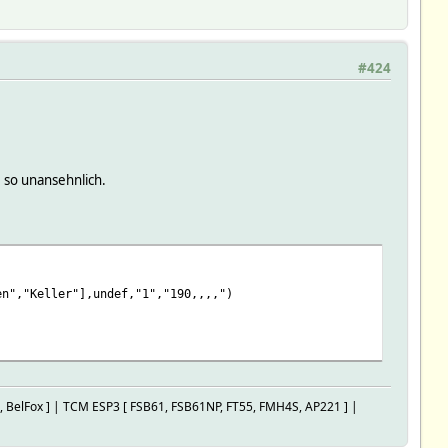
#424
 so unansehnlich.
en","Keller"],undef,"1","190,,,,")
RTS, BelFox ] | TCM ESP3 [ FSB61, FSB61NP, FT55, FMH4S, AP221 ] |