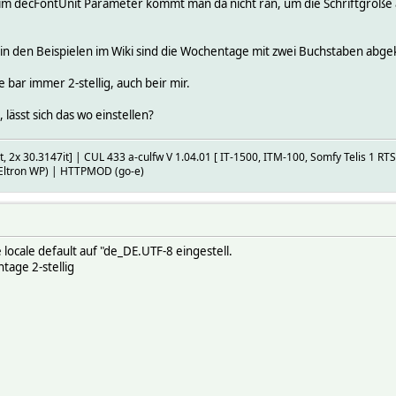
eim decFontUnit Parameter kommt man da nicht ran, um die Schriftgröße
 in den Beispielen im Wiki sind die Wochentage mit zwei Buchstaben abgek
 bar immer 2-stellig, auch beir mir.
lässt sich das wo einstellen?
4it, 2x 30.3147it] | CUL 433 a-culfw V 1.04.01 [ IT-1500, ITM-100, Somfy Telis 1 
 Eltron WP) | HTTPMOD (go-e)
e locale default auf "de_DE.UTF-8 eingestell.
age 2-stellig