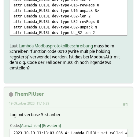
attr Lambda_EU13L dev-type-U16-revRegs 0
attr Lambda_EU13L dev-type-U16-unpack S>
attr Lambda_EU13L dev-type-U32-len 2
attr Lambda_EU13L dev-type-U32-revRegs 0
attr Lambda_EU13L dev-type-U32-unpack N
attr Lambda_EU13L dev-type-UL_R2-len 2
attr Lambda_EU13L dev-type-UL_R2-revRegs 1
attr Lambda_EU13L dev-type-UL_R2-unpack N
Laut
Lambda Modbusprotokollbeschreibung
muss beim
attr Lambda_EU13L event-on-change-reading .*
Schreiben "function code 0x10 (write multiple holding
...
registers)" verwendet werden. Ist dies bei ModbusAttr mit
attr Lambda_EU13L obj-h0102-poll 1
dem o.g. Code der Fall oder muss ich noch irgendetws
attr Lambda_EU13L obj-h0102-reading General_E-Manager_Act
einstellen?
attr Lambda_EU13L obj-h0102-set 1
attr Lambda_EU13L obj-h0102-type S16
...
FhemPiUser
19 Oktober 2023, 11:16:29
#1
Log mit verbose 5 ist anbei
Code
Auswählen
Erweitern
2023.10.19 11:13:03.036 4: Lambda_EU13L: set called with 