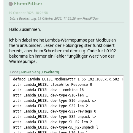
FhemPiUser
19 Oktober 2023, 10:24:58
Letzte Bearbeitung
: 19 Oktober 2023, 11:25:26 von FhemPiUser
Hallo Zusammen,
ich bin dabei meine Lambda-Wärmepumpe per Modbus an
fhem anzubinden. Lesen der Holdingregister funktioniert
bereits, aber beim Schreiben mit dem u.g. Code für h0102
bekomme ich immer ein Fehler "ungültiger Wert" von der
Wärmepumpe.
Code
Auswählen
Erweitern
defmod Lambda_EU13L ModbusAttr 1 55 192.168.x.x:502 TCP
attr Lambda_EU13L closeAfterResponse 0
attr Lambda_EU13L dev-i-combine 16
attr Lambda_EU13L dev-type-S16-len 1
attr Lambda_EU13L dev-type-S16-unpack s>
attr Lambda_EU13L dev-type-S32-len 2
attr Lambda_EU13L dev-type-S32-revRegs 0
attr Lambda_EU13L dev-type-S32-unpack l>
attr Lambda_EU13L dev-type-SL_R2-len 2
attr Lambda_EU13L dev-type-SL_R2-unpack l
attr Lambda_EU13L dev-type-U16-len 1