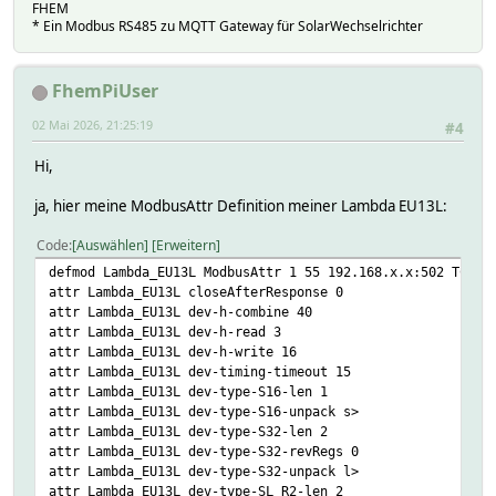
FHEM
* Ein Modbus RS485 zu MQTT Gateway für SolarWechselrichter
FhemPiUser
02 Mai 2026, 21:25:19
#4
Hi,
ja, hier meine ModbusAttr Definition meiner Lambda EU13L:
Code
Auswählen
Erweitern
defmod Lambda_EU13L ModbusAttr 1 55 192.168.x.x:502 TCP
attr Lambda_EU13L closeAfterResponse 0
attr Lambda_EU13L dev-h-combine 40
attr Lambda_EU13L dev-h-read 3
attr Lambda_EU13L dev-h-write 16
attr Lambda_EU13L dev-timing-timeout 15
attr Lambda_EU13L dev-type-S16-len 1
attr Lambda_EU13L dev-type-S16-unpack s>
attr Lambda_EU13L dev-type-S32-len 2
attr Lambda_EU13L dev-type-S32-revRegs 0
attr Lambda_EU13L dev-type-S32-unpack l>
attr Lambda_EU13L dev-type-SL_R2-len 2