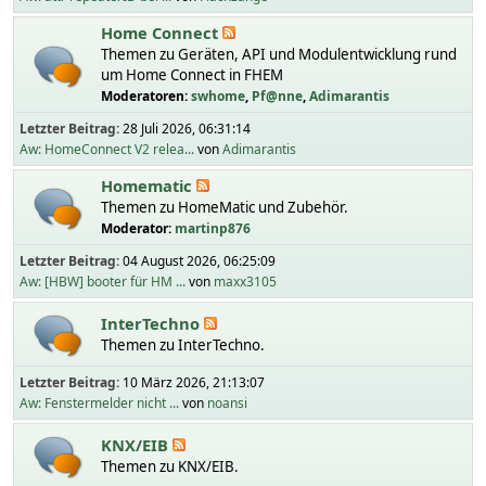
Home Connect
Themen zu Geräten, API und Modulentwicklung rund
um Home Connect in FHEM
Moderatoren:
swhome
,
Pf@nne
,
Adimarantis
Letzter Beitrag:
28 Juli 2026, 06:31:14
Aw: HomeConnect V2 relea...
von
Adimarantis
Homematic
Themen zu HomeMatic und Zubehör.
Moderator:
martinp876
Letzter Beitrag:
04 August 2026, 06:25:09
Aw: [HBW] booter für HM ...
von
maxx3105
InterTechno
Themen zu InterTechno.
Letzter Beitrag:
10 März 2026, 21:13:07
Aw: Fenstermelder nicht ...
von
noansi
KNX/EIB
Themen zu KNX/EIB.