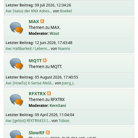
Letzter Beitrag:
09 Juli 2026, 12:34:26
Aw: Status der KNX Adres...
von
Boekel
MAX
Themen zu MAX.
Moderator:
Wzut
Letzter Beitrag:
12 Juni 2026, 17:43:48
Aw: Haltbarkeit / Lebens...
von
Nuems
MQTT
Themen zu MQTT.
Letzter Beitrag:
05 August 2026, 17:40:55
Aw: [HowTo] X-Sense Meld...
von
Joerg_L
RFXTRX
Themen zu RFXTRX
Moderator:
KernSani
Letzter Beitrag:
09 April 2026, 11:04:04
Aw: [gelöst] RFXTRX433 I...
von
Tobias
SlowRF