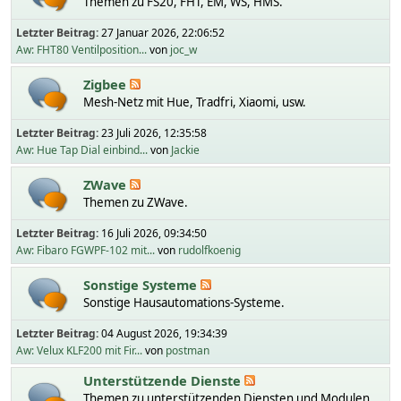
Themen zu FS20, FHT, EM, WS, HMS.
Letzter Beitrag:
27 Januar 2026, 22:06:52
Aw: FHT80 Ventilposition...
von
joc_w
Zigbee
Mesh-Netz mit Hue, Tradfri, Xiaomi, usw.
Letzter Beitrag:
23 Juli 2026, 12:35:58
Aw: Hue Tap Dial einbind...
von
Jackie
ZWave
Themen zu ZWave.
Letzter Beitrag:
16 Juli 2026, 09:34:50
Aw: Fibaro FGWPF-102 mit...
von
rudolfkoenig
Sonstige Systeme
Sonstige Hausautomations-Systeme.
Letzter Beitrag:
04 August 2026, 19:34:39
Aw: Velux KLF200 mit Fir...
von
postman
Unterstützende Dienste
Themen zu unterstützenden Diensten und Modulen