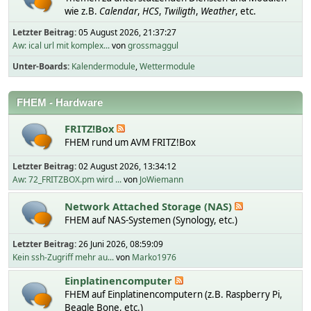
wie z.B.
Calendar
,
HCS
,
Twiligth
,
Weather
, etc.
Letzter Beitrag:
05 August 2026, 21:37:27
Aw: ical url mit komplex...
von
grossmaggul
Unter-Boards
Kalendermodule
Wettermodule
FHEM - Hardware
FRITZ!Box
FHEM rund um AVM FRITZ!Box
Letzter Beitrag:
02 August 2026, 13:34:12
Aw: 72_FRITZBOX.pm wird ...
von
JoWiemann
Network Attached Storage (NAS)
FHEM auf NAS-Systemen (Synology, etc.)
Letzter Beitrag:
26 Juni 2026, 08:59:09
Kein ssh-Zugriff mehr au...
von
Marko1976
Einplatinencomputer
FHEM auf Einplatinencomputern (z.B. Raspberry Pi,
Beagle Bone, etc.)