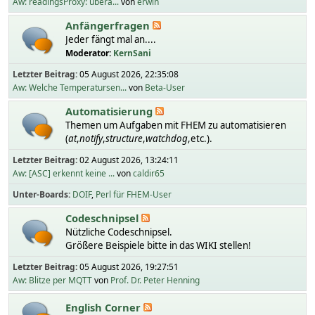
Aw: readingsProxy: übera...
von
erwin
Anfängerfragen
Jeder fängt mal an....
Moderator:
KernSani
Letzter Beitrag:
05 August 2026, 22:35:08
Aw: Welche Temperatursen...
von
Beta-User
Automatisierung
Themen um Aufgaben mit FHEM zu automatisieren
(
at
,
notify
,
structure
,
watchdog
,etc.).
Letzter Beitrag:
02 August 2026, 13:24:11
Aw: [ASC] erkennt keine ...
von
caldir65
Unter-Boards
DOIF
Perl für FHEM-User
Codeschnipsel
Nützliche Codeschnipsel.
Größere Beispiele bitte in das WIKI stellen!
Letzter Beitrag:
05 August 2026, 19:27:51
Aw: Blitze per MQTT
von
Prof. Dr. Peter Henning
English Corner