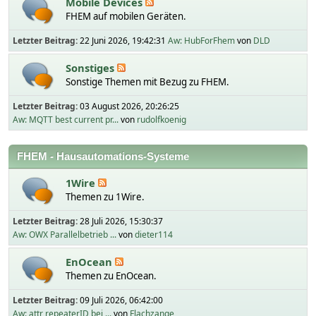
Mobile Devices
FHEM auf mobilen Geräten.
Letzter Beitrag:
22 Juni 2026, 19:42:31
Aw: HubForFhem
von
DLD
Sonstiges
Sonstige Themen mit Bezug zu FHEM.
Letzter Beitrag:
03 August 2026, 20:26:25
Aw: MQTT best current pr...
von
rudolfkoenig
FHEM - Hausautomations-Systeme
1Wire
Themen zu 1Wire.
Letzter Beitrag:
28 Juli 2026, 15:30:37
Aw: OWX Parallelbetrieb ...
von
dieter114
EnOcean
Themen zu EnOcean.
Letzter Beitrag:
09 Juli 2026, 06:42:00
Aw: attr repeaterID bei ...
von
Flachzange