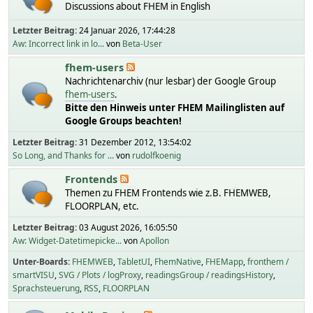
Discussions about FHEM in English
Letzter Beitrag:
24 Januar 2026, 17:44:28
Aw: Incorrect link in lo...
von
Beta-User
fhem-users
Nachrichtenarchiv (nur lesbar) der Google Group
fhem-users
.
Bitte den Hinweis unter FHEM Mailinglisten auf
Google Groups beachten!
Letzter Beitrag:
31 Dezember 2012, 13:54:02
So Long, and Thanks for ...
von
rudolfkoenig
Frontends
Themen zu FHEM Frontends wie z.B. FHEMWEB,
FLOORPLAN, etc.
Letzter Beitrag:
03 August 2026, 16:05:50
Aw: Widget-Datetimepicke...
von
Apollon
Unter-Boards
FHEMWEB
TabletUI
FhemNative
FHEMapp
fronthem /
smartVISU
SVG / Plots / logProxy
readingsGroup / readingsHistory
Sprachsteuerung
RSS
FLOORPLAN