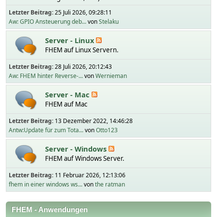
Letzter Beitrag:
25 Juli 2026, 09:28:11
Aw: GPIO Ansteuerung deb...
von
Stelaku
Server - Linux
FHEM auf Linux Servern.
Letzter Beitrag:
28 Juli 2026, 20:12:43
Aw: FHEM hinter Reverse-...
von
Wernieman
Server - Mac
FHEM auf Mac
Letzter Beitrag:
13 Dezember 2022, 14:46:28
Antw:Update für zum Tota...
von
Otto123
Server - Windows
FHEM auf Windows Server.
Letzter Beitrag:
11 Februar 2026, 12:13:06
fhem in einer windows ws...
von
the ratman
FHEM - Anwendungen