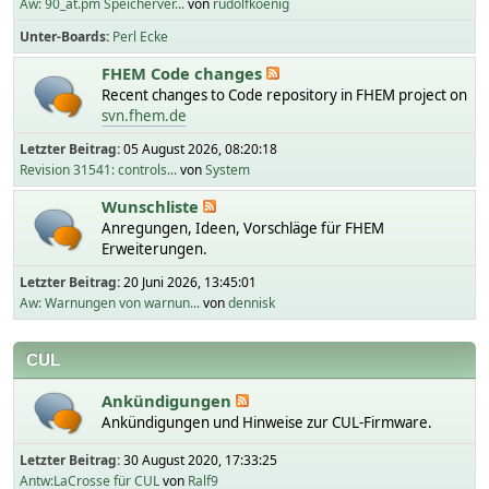
Aw: 90_at.pm Speicherver...
von
rudolfkoenig
Unter-Boards
Perl Ecke
FHEM Code changes
Recent changes to Code repository in FHEM project on
svn.fhem.de
Letzter Beitrag:
05 August 2026, 08:20:18
Revision 31541: controls...
von
System
Wunschliste
Anregungen, Ideen, Vorschläge für FHEM
Erweiterungen.
Letzter Beitrag:
20 Juni 2026, 13:45:01
Aw: Warnungen von warnun...
von
dennisk
CUL
Ankündigungen
Ankündigungen und Hinweise zur CUL-Firmware.
Letzter Beitrag:
30 August 2020, 17:33:25
Antw:LaCrosse für CUL
von
Ralf9