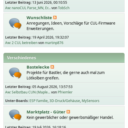
Letzter Beitrag:
13 Juni 2026, 00:10:55
Aw: nanoCUL Parse_MN, Er...
von
TobSch
Wunschliste
Anregungen, Ideen, Vorschläge für CUL-Firmware
Erweiterungen.
Letzter Beitrag:
19 April 2026, 19:32:07
Aw: 2 CUL betreiben
von
martinp876
Verschiedenes
Bastelecke
Projekte für Bastler, die gerne auch mal zum
Lötkolben greifen.
Letzter Beitrag:
05 August 2026, 13:57:53
Aw: Selbstbau CUN (Maple...
von
Pfriemler
Unter-Boards
ESP Familie
3D-Druck/Gehäuse
MySensors
Marktplatz - Güter
Kein gewerblicher oder gewerbsmäßiger Handel.
Letzter Beitrag:
19 Juli 2026, 16:18:16