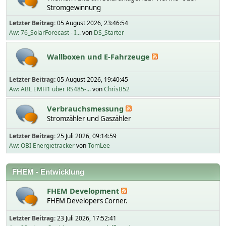
Stromgewinnung
Letzter Beitrag:
05 August 2026, 23:46:54
Aw: 76_SolarForecast - I...
von
DS_Starter
Wallboxen und E-Fahrzeuge
Letzter Beitrag:
05 August 2026, 19:40:45
Aw: ABL EMH1 über RS485-...
von
ChrisB52
Verbrauchsmessung
Stromzähler und Gaszähler
Letzter Beitrag:
25 Juli 2026, 09:14:59
Aw: OBI Energietracker
von
TomLee
FHEM - Entwicklung
FHEM Development
FHEM Developers Corner.
Letzter Beitrag:
23 Juli 2026, 17:52:41