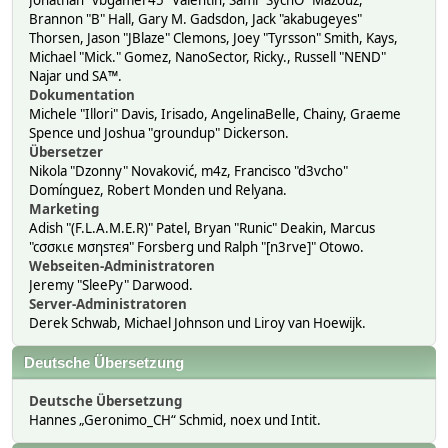
Jonathan "vbgamer45" Valentin, Sami "SychO" Mazouz,
Brannon "B" Hall, Gary M. Gadsdon, Jack "akabugeyes"
Thorsen, Jason "JBlaze" Clemons, Joey "Tyrsson" Smith, Kays,
Michael "Mick." Gomez, NanoSector, Ricky., Russell "NEND"
Najar und SA™.
Dokumentation
Michele "Illori" Davis, Irisado, AngelinaBelle, Chainy, Graeme
Spence und Joshua "groundup" Dickerson.
Übersetzer
Nikola "Dzonny" Novaković, m4z, Francisco "d3vcho"
Domínguez, Robert Monden und Relyana.
Marketing
Adish "(F.L.A.M.E.R)" Patel, Bryan "Runic" Deakin, Marcus
"cσσкιє мσηѕтєя" Forsberg und Ralph "[n3rve]" Otowo.
Webseiten-Administratoren
Jeremy "SleePy" Darwood.
Server-Administratoren
Derek Schwab, Michael Johnson und Liroy van Hoewijk.
Deutsche Übersetzung
Deutsche Übersetzung
Hannes „Geronimo_CH“ Schmid, noex und Intit.