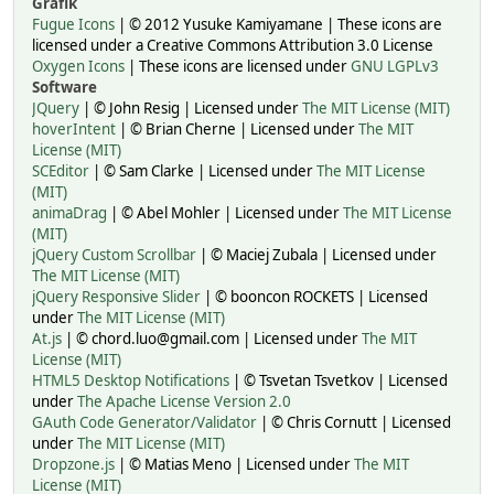
Grafik
Fugue Icons
| © 2012 Yusuke Kamiyamane | These icons are
licensed under a Creative Commons Attribution 3.0 License
Oxygen Icons
| These icons are licensed under
GNU LGPLv3
Software
JQuery
| © John Resig | Licensed under
The MIT License (MIT)
hoverIntent
| © Brian Cherne | Licensed under
The MIT
License (MIT)
SCEditor
| © Sam Clarke | Licensed under
The MIT License
(MIT)
animaDrag
| © Abel Mohler | Licensed under
The MIT License
(MIT)
jQuery Custom Scrollbar
| © Maciej Zubala | Licensed under
The MIT License (MIT)
jQuery Responsive Slider
| © booncon ROCKETS | Licensed
under
The MIT License (MIT)
At.js
| © chord.luo@gmail.com | Licensed under
The MIT
License (MIT)
HTML5 Desktop Notifications
| © Tsvetan Tsvetkov | Licensed
under
The Apache License Version 2.0
GAuth Code Generator/Validator
| © Chris Cornutt | Licensed
under
The MIT License (MIT)
Dropzone.js
| © Matias Meno | Licensed under
The MIT
License (MIT)