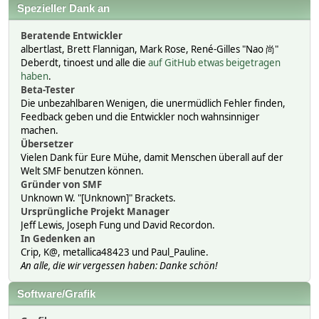
Spezieller Dank an
Beratende Entwickler
albertlast, Brett Flannigan, Mark Rose, René-Gilles "Nao 尚"
Deberdt, tinoest und alle die
auf GitHub etwas beigetragen
haben
.
Beta-Tester
Die unbezahlbaren Wenigen, die unermüdlich Fehler finden,
Feedback geben und die Entwickler noch wahnsinniger
machen.
Übersetzer
Vielen Dank für Eure Mühe, damit Menschen überall auf der
Welt SMF benutzen können.
Gründer von SMF
Unknown W. "[Unknown]" Brackets.
Ursprüngliche Projekt Manager
Jeff Lewis, Joseph Fung und David Recordon.
In Gedenken an
Crip, K@, metallica48423 und Paul_Pauline.
An alle, die wir vergessen haben: Danke schön!
Software/Grafik