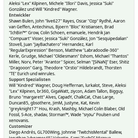
Aleksi "Lex" Kilpinen, Michele "Illori" Davis, Jessica "Suki"
González und Will "Kindred" Wagner.
Entwickler
Shawn Bulen, John "live627" Rayes, Oscar "Ozp" Rydhé, Aaron
van Geffen, Antechinus, Bjoern "Bloc" Kristiansen, Brad
"IchBin™" Grow, Colin Schoen, emanuele, Hendrik Jan
"Compuart" Visser, Jessica "Suki" González, Jon "Sesquipedalian"
Stovell, Juan "JayBachatero" Hernandez, Karl
"RegularExpression" Benson, Matthew "Labradoodle-360"
Kerle, Grudge, Michael "Oldiesmann" Eshom, Michael "Thantos"
Miller, Norv, Peter "Arantor" Spicer, Selman "[SiNaN]" Eser, Shitiz
"Dragooon" Garg, Theodore "Orstio" Hildebrandt, Thorsten
"TE" Eurich und winrules.
Support Spezialisten
Will "Kindred" Wagner, Doug Heffernan, lurkalot, Steve, Aleksi
"Lex" Kilpinen, br360, GigaWatt, ziycon, Adam Tallon, Bigguy,
Bruno "margarett" Alves, CapadY, ChalkCat, Chas Large,
Duncan85, gbsothere, JimM, Justyne, Kat, Kevin
"greyknight17" Hou, Krash, Mashby, Michael Colin Blaber, Old
Fossil, S-Ace, shadav, Storman™, Wade "sησω" Poulsen und
xenovanis.
Customizer
Diego Andrés, GL700Wing, Johnnie "TwitchisMental" Ballew,