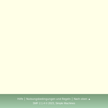
|
|
Hilfe
Nutzungsbedingungen und Regeln
Nach oben ▲
,
SMF 2.1.4 © 2023
Simple Machines