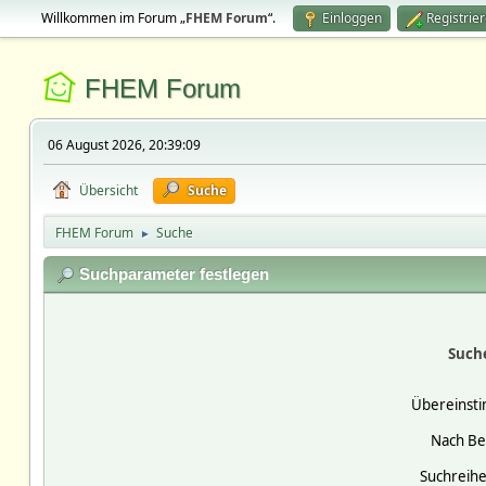
Willkommen im Forum „
FHEM Forum
“.
Einloggen
Registrie
FHEM Forum
06 August 2026, 20:39:09
Übersicht
Suche
FHEM Forum
Suche
►
Suchparameter festlegen
Such
Übereinst
Nach Be
Suchreihe