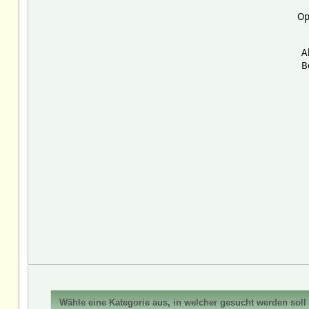
Op
A
B
Wähle eine Kategorie aus, in welcher gesucht werden soll