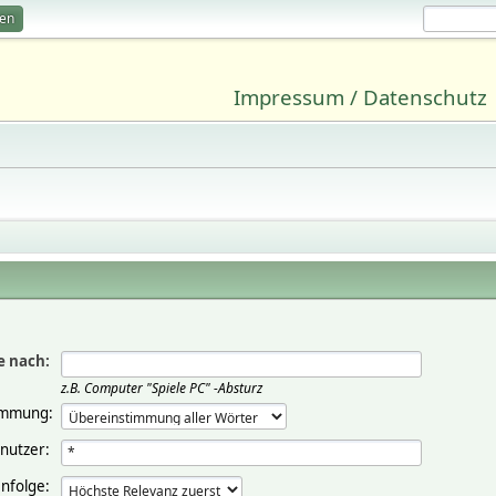
ren
Impressum / Datenschutz
e nach:
z.B.
Computer "Spiele PC" -Absturz
immung:
nutzer:
nfolge: